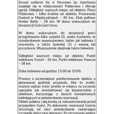
Strand entfernt für 6 Personen by Interhome
znajduje się w miejscowości Pobierowo i oferuje
ogród. Odległość ważnych miejsc od obiektu: Plaża
Pobierowo – kilka kroków od obiektu, Promenada
Gwiazd w Międzyzdrojach – 40 km, Klub golfowy
Amber Baltic – 28 km. W domu wakacyjnym do
dyspozycji Gości jest taras.
W domu wakacyjnym do dyspozycji gości
przygotowano kilka sypialni (3), aneks kuchenny ze
standardowym wyposażeniem, takim jak lodówka i
zmywarka, a także łazienkę (1) z wanną lub
prysznicem. Wyposażenie obejmuje także telewizor.
Odległość ważnych miejsc od obiektu: Punkt
widokowy Gosań – 36 km, Punkt widokowy Kawcza
– 38 km.
Doba hotelowa od godziny
15:00
do
10:00
.
Prosimy o wcześniejsze poinformowanie obiektu o
planowanej godzinie przyjazdu. Aby to zrobić,
możesz wpisać treść prośby w miejscu na życzenia
specjalne lub skontaktować się bezpośrednio z
obiektem, korzystając z danych kontaktowych
widniejących w potwierdzeniu rezerwacji.
Obiekt pobiera całą kwotę za zakwaterowanie przed
przyjazdem Gości. Po dokonaniu rezerwacji Goście
otrzymają od sieci potwierdzenie zawierające
szczegóły dotyczące płatności. Po otrzymaniu wpłaty