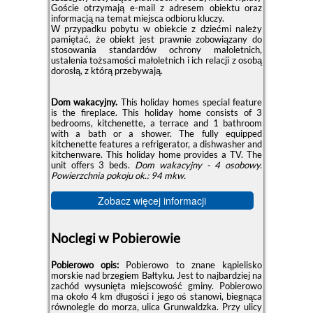
Goście otrzymają e-mail z adresem obiektu oraz
informacją na temat miejsca odbioru kluczy.
W przypadku pobytu w obiekcie z dziećmi należy
pamiętać, że obiekt jest prawnie zobowiązany do
stosowania standardów ochrony małoletnich,
ustalenia tożsamości małoletnich i ich relacji z osobą
dorosłą, z którą przebywają.
Dom wakacyjny.
This holiday homes special feature
is the fireplace. This holiday home consists of 3
bedrooms, kitchenette, a terrace and 1 bathroom
with a bath or a shower. The fully equipped
kitchenette features a refrigerator, a dishwasher and
kitchenware. This holiday home provides a TV. The
unit offers 3 beds.
Dom wakacyjny - 4 osobowy.
Powierzchnia pokoju ok.: 94 mkw.
Zobacz więcej informacji
Noclegi w Pobierowie
Pobierowo opis:
Pobierowo to znane kąpielisko
morskie nad brzegiem Bałtyku. Jest to najbardziej na
zachód wysunięta miejscowość gminy. Pobierowo
ma około 4 km długości i jego oś stanowi, biegnąca
równolegle do morza, ulica Grunwaldzka. Przy ulicy