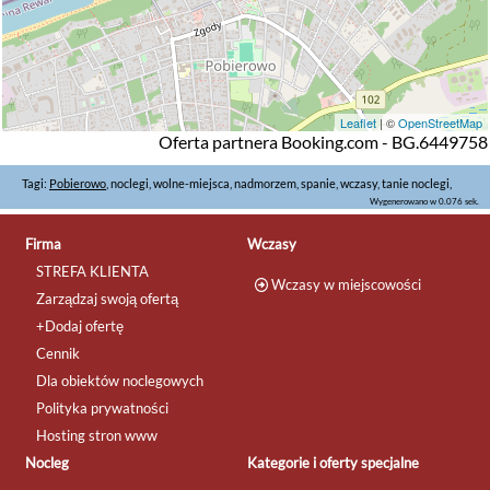
Leaflet
| ©
OpenStreetMap
Oferta partnera Booking.com - BG.6449758
Tagi:
Pobierowo
, noclegi, wolne-miejsca, nadmorzem, spanie, wczasy, tanie noclegi,
Wygenerowano w 0.076 sek.
Firma
Wczasy
STREFA KLIENTA
Wczasy w miejscowości
Zarządzaj swoją ofertą
+Dodaj ofertę
Cennik
Dla obiektów noclegowych
Polityka prywatności
Hosting stron www
Nocleg
Kategorie i oferty specjalne