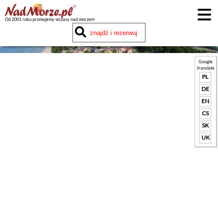
Od 2001 roku promujemy wczasy nad morzem
Google
translate
PL
DE
EN
CS
SK
UK