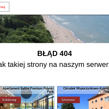
BŁĄD 404
ak takiej strony na naszym serwer
Apartament Baltini Premium Polanki
Ośrodek Wypoczynkowo-Koloni
Park
"Al
Kołobrzeg
Sztutowo