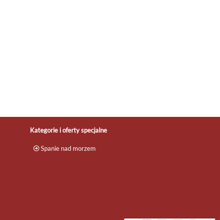
El Piso Jantar to przytulne mieszkanie,
gi
które oferuje wszystkie udogodnienia
y
potrzebne do wygodnego wypoczynku.
W pełni wyposażona kuchnia ? jest ...
apartamenty
,
domki
,
rezerwacja
...
.
Kategorie i oferty specjalne
Spanie nad morzem