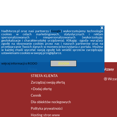
Apartamenty w Gdańsku ??
Nowoczesne 4 - osobowe apartamenty
w Gdańsku - wybierz i rezerwuj na
relaks w Trójmieście? Każdy
apartament z aneksem ...
x
NadMorze.pl oraz nasi partnerzy (
Google
) wykorzystujemy technologie
apartamenty
,
domki
,
rezerwacja
...
cookies w celach marketingowych, statystycznych i reklam
spersonalizowanych i niespersonalizowanych (wykorzystując
geolokalizacje i charakterystykę urządzenia). Klikając -zgoda- wyrażasz
zgodę na stosowanie cookies przez nas i naszych partnerów oraz na
przetwarzanie Twoich danych w momencie korzystania z portalu. Możesz
w każdej chwili wycofać swoją zgodę lub wnieść sprzeciw zarządzając
ustawieniami cookies w swojej przeglądarce.
więcej informacji o RODO
ZGODA
Firma
Wczasy
STREFA KLIENTA
Wczas
Zarządzaj swoją ofertą
+Dodaj ofertę
Cennik
Dla obiektów noclegowych
Polityka prywatności
Hosting stron www