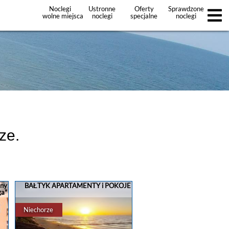
Noclegi
Ustronne
Oferty
Sprawdzone
wolne miejsca
noclegi
specjalne
noclegi
noclegów
+Dodaj
ofertę
ze.
jny
BAŁTYK APARTAMENTY i POKOJE
ga"
Niechorze