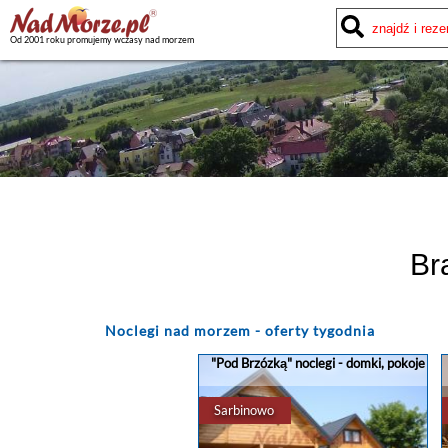
Od 2001 roku promujemy wczasy nad morzem
Br
Noclegi
nad morzem - oferty tygodnia
"Pod Brzózką" noclegi - domki, pokoje
Sarbinowo