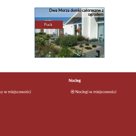
?Pensjonaty Złote Piaski i Mrozik w
Aquamarina Prima SEASIDE
Juracie? ?Jurata to miejscowość w
Apartments by the Beach by Nocle
Dwa Morza domki całoroczne z
województwie pomorskim? położona
Renters Międzyzdroje to doskonał
ogrodem
na Mierzei Helskiej, nad Morzem ...
wybór dla osób szukających
komfortowego ...
Puck
apartamenty
,
domki
,
rezerwacja
...
apartamenty
,
domki
,
rezerwacja
..
Rezerwacja noclegu w Pucku
Dwa Morza - dom w Pucku ?? Wynajmij
dom w Pucku w malowniczej okolicy -
oferta domku 4 - osobowego?
Wyposażenie: aneks kuchenny,
łazienka, salon, sypialnia? ...
Nocleg
y w miejscowości
Noclegi w miejscowości
apartamenty
,
domki
,
rezerwacja
...