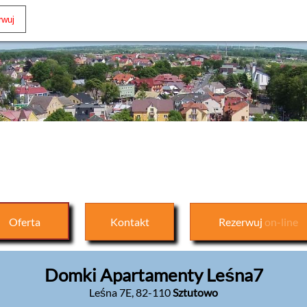
Oferta
Kontakt
Rezerwuj
on-line
Domki Apartamenty Leśna7
Leśna 7E
,
82-110
Sztutowo