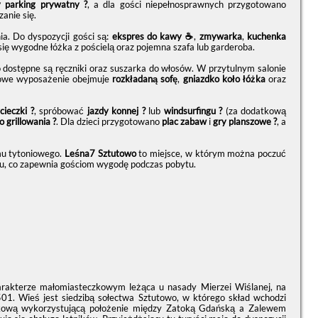
y parking prywatny ?
, a dla gości niepełnosprawnych przygotowano
zanie się.
a. Do dyspozycji gości są:
ekspres do kawy ☕
,
zmywarka
,
kuchenka
się wygodne łóżka z pościelą oraz pojemna szafa lub garderoba.
dostępne są ręczniki oraz suszarka do włosów. W przytulnym salonie
owe wyposażenie obejmuje
rozkładaną sofę
,
gniazdko koło łóżka
oraz
cieczki ?
, spróbować
jazdy konnej ?
lub
windsurfingu ?
(za dodatkową
o grillowania ?
. Dla dzieci przygotowano
plac zabaw
i
gry planszowe ?
, a
mu tytoniowego.
Leśna7 Sztutowo
to miejsce, w którym można poczuć
lsku, co zapewnia gościom wygodę podczas pobytu.
harakterze małomiasteczkowym leżąca u nasady Mierzei Wiślanej, na
01. Wieś jest siedzibą sołectwa Sztutowo, w którego skład wchodzi
skową wykorzystującą położenie między Zatoką Gdańską a Zalewem