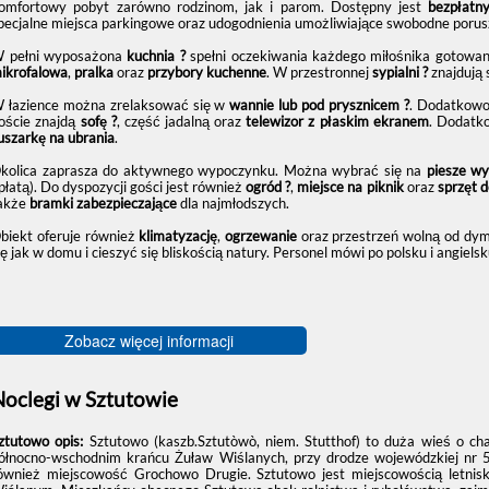
omfortowy pobyt zarówno rodzinom, jak i parom. Dostępny jest
bezpłatn
pecjalne miejsca parkingowe oraz udogodnienia umożliwiające swobodne porus
 pełni wyposażona
kuchnia ?
spełni oczekiwania każdego miłośnika gotowani
ikrofalowa
,
pralka
oraz
przybory kuchenne
. W przestronnej
sypialni ?
znajdują 
 łazience można zrelaksować się w
wannie lub pod prysznicem ?
. Dodatkowo 
oście znajdą
sofę ?️
, część jadalną oraz
telewizor z płaskim ekranem
. Dodatk
uszarkę na ubrania
.
kolica zaprasza do aktywnego wypoczynku. Można wybrać się na
piesze wy
płatą). Do dyspozycji gości jest również
ogród ?
,
miejsce na piknik
oraz
sprzęt d
akże
bramki zabezpieczające
dla najmłodszych.
biekt oferuje również
klimatyzację
,
ogrzewanie
oraz przestrzeń wolną od dy
ię jak w domu i cieszyć się bliskością natury. Personel mówi po polsku i angie
Zobacz więcej informacji
Noclegi w Sztutowie
ztutowo opis:
Sztutowo (kaszb.Sztutòwò, niem. Stutthof) to duża wieś o c
ółnocno-wschodnim krańcu Żuław Wiślanych, przy drodze wojewódzkiej nr 5
ównież miejscowość Grochowo Drugie. Sztutowo jest miejscowością letni