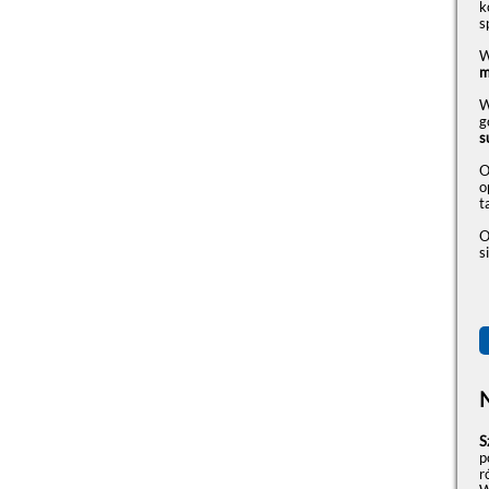
k
s
W
m
W
g
s
O
o
t
O
s
S
p
r