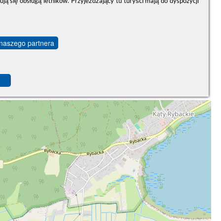
ą się obsługą letników. Przyjeżdżający tu turyści mają do dyspozycji
 naszego partnera