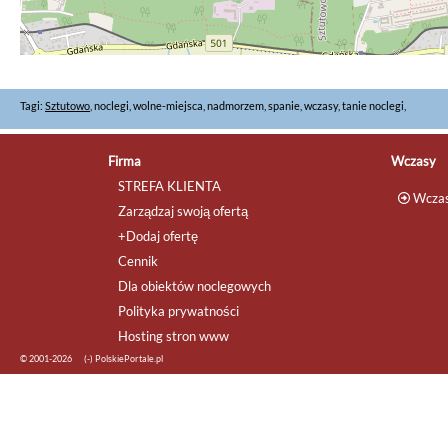
Tagi:
Sztutowo
, noclegi, wolne-miejsca, nadmorzem, spanie, wczasy, tanie noclegi,
Firma
Wczasy
STREFA KLIENTA
Wczas
Zarządzaj swoją ofertą
+Dodaj ofertę
Cennik
Dla obiektów noclegowych
Polityka prywatności
Hosting stron www
© 2001-2026
(-) PolskiePortale.pl