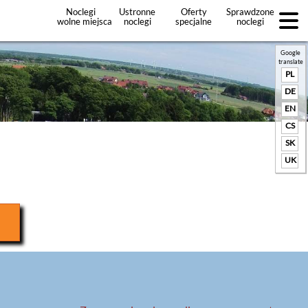
Noclegi
Ustronne
Oferty
Sprawdzone
wolne miejsca
noclegi
specjalne
noclegi
noclegów
+Dodaj
ofertę
Google
translate
PL
DE
EN
CS
SK
UK