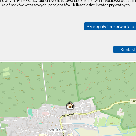
iślanym. Mieszkańcy obecnego Sztutowa obok rolnictwa i rybołówstwa, zajmuj
ilka ośrodków wczasowych, pensjonatów i kilkadziesiąt kwater prywatnych.
Szczegóły i rezerwacja u
Kontakt