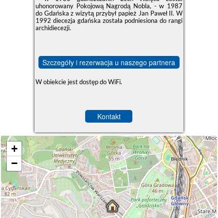
uhonorowany Pokojową Nagrodą Nobla, - w 1987
do Gdańska z wizytą przybył papież Jan Paweł II. W
1992 diecezja gdańska została podniesiona do rangi
archidiecezji.
Szczegóły i rezerwacja u naszego partnera
W obiekcie jest dostęp do WiFi.
Kontakt
+
−