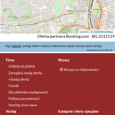
Leaflet
| ©
OpenStreetMap
Oferta partnera Booking.com - BG.3112119
Tagi:
Gdańsk
, noclegi, wolne-miejsca, nadmorzem, spanie, wczasy, tanie noclegi,
Wygenerowano w 0.088 sek.
Firma
Wczasy
STREFA KLIENTA
Wczasy w miejscowości
Zarządzaj swoją ofertą
+Dodaj ofertę
Cennik
Dla obiektów noclegowych
Polityka prywatności
Hosting stron www
Nocleg
Kategorie i oferty specjalne