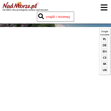
Od 2001 roku promujemy wczasy nad morzem
Google
translate
PL
DE
EN
CS
SK
UK