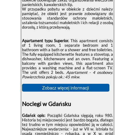
panieńskich, kawalerskich itp.
W przypadku pobytu w obiekcie z dziećmi należy
pamiętać, że obiekt jest prawnie zobowiązany do
stosowania standardów ochrony małoletnich,
ustalenia tożsamości małoletnich i ich relacji z osobą
dorosłą, z którą przebywają.
Apartament typu Superior.
This apartment consists
of 1 living room, 1 separate bedroom and 1
bathroom with a bath or a shower and free toiletries.
The fully equipped kitchenette features a stovetop, a
dishwasher, kitchenware and an oven. Featuring a
balcony with garden views, this apartment also
provides a washing machine and a flat-screen TV.
The unit offers 2 beds.
Apartament - 4 osobowy.
Powierzchnia pokoju ok.: 45 mkw.
Zobacz więcej informacji
Noclegi w Gdańsku
Gdańsk opis:
Początki Gdańska sięgają roku 980.
Historia tej miejscowości jest bardzo bogata, dlatego
też trudno w tym miejscu opowiedzieć ją w całości.
Najważniejsze wydarzenia: - już w VII w. istniała tu
osada rzemieślniczo - rybacka, a w X w. gród