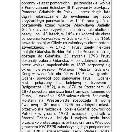
obronny książąt pomorskich, - po zwycięskiej wojnie
z Pomorzanami Bolesław III Krzywousty przyłączył
Pomorze Gdańskie do Polski, - przez długie lata
dążyli gdańszczanie do uwolnienia się spod
krzyżackiego panowania - w 1410 rada gdańska
postanowiła uznać władzę Władysława Jagiełły.
Gdańsk uzyskał przywileje m.in. otrzymuje okoliczne
osady - po 145 latach, w 1454 r. ukończył się okres
panowania Krzyżaków w Gdańsku, - 3 maja 1660
zawarto pokój w Oliwie co zakończyło okres potopu
szwedzkiego, - w 1772 r. Prusy zajęły niektóre
majątki Gdańska. Rozbiór Polski dał Prusom kontrolę
dostępu do Gdańska. 23 stycznia 1793 Prusy
dokonały zaboru Gdańska, - po zdobyciu miasta
przez wojska napoleońskie w 1807 rozpoczął się
okres pierwszego Wolnego Miasta Gdańska.
Kongres wiedeński określił w 1815 nowe granice.
Gdańsk powrócił pod panowanie Prus. - Gdańsk
został połączony linią kolejową z Tczewem i
Bydgoszczą (1852), a w 1870 ze Szczecinem. W
1873 powstała pierwsza linia tramwaju konnego do
Oliwy, - 1 września 1939 salwa z okrętu Schleswig-
Holstein na Westerplatte rozpoczęła II wojnę
światową - 30 marca 1945 po zdobyciu miasta
przez wojska radzieckie i polskie Gdańsk powrócił do
Polski. - w grudniu 1970 rozpoczął się strajk w
Stoczni Gdańskiej. Milicja i wojsko użyło broni
przeciwko protestującym, byli zabici i ranni. Wiec pod
gmachem KW PZPR zakończył się jego podpaleniem
- w 1983 gdańszczanin Lech Wałęsa został