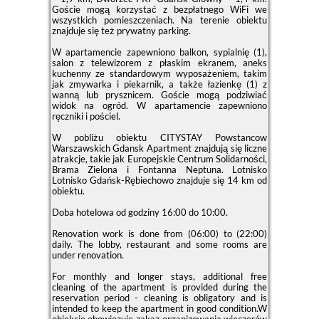
Goście mogą korzystać z bezpłatnego WiFi we
wszystkich pomieszczeniach. Na terenie obiektu
znajduje się też prywatny parking.
W apartamencie zapewniono balkon, sypialnię (1),
salon z telewizorem z płaskim ekranem, aneks
kuchenny ze standardowym wyposażeniem, takim
jak zmywarka i piekarnik, a także łazienkę (1) z
wanną lub prysznicem. Goście mogą podziwiać
widok na ogród. W apartamencie zapewniono
ręczniki i pościel.
W pobliżu obiektu CITYSTAY Powstancow
Warszawskich Gdansk Apartment znajdują się liczne
atrakcje, takie jak Europejskie Centrum Solidarności,
Brama Zielona i Fontanna Neptuna. Lotnisko
Lotnisko Gdańsk-Rębiechowo znajduje się 14 km od
obiektu.
Doba hotelowa od godziny
16:00
do
10:00
.
Renovation work is done from (06:00) to (22:00)
daily. The lobby, restaurant and some rooms are
under renovation.
For monthly and longer stays, additional free
cleaning of the apartment is provided during the
reservation period - cleaning is obligatory and is
intended to keep the apartment in good condition.W
obiekcie obowiązuje zakaz organizowania wieczorów