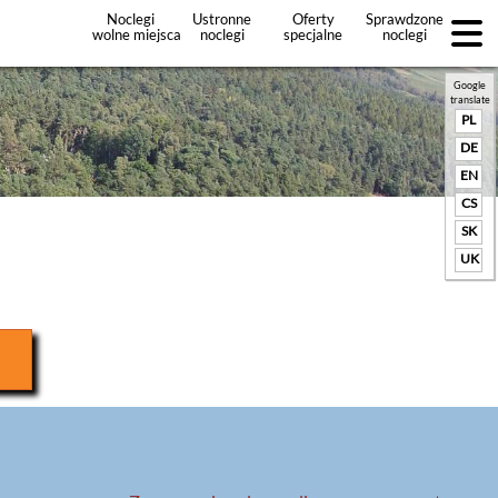
Noclegi
Ustronne
Oferty
Sprawdzone
wolne miejsca
noclegi
specjalne
noclegi
noclegów
+Dodaj
ofertę
Google
translate
PL
DE
EN
CS
SK
UK