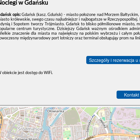
Noclegi w Gdańsku
dańsk opis:
Gdańsk (kasz. Gduńsk) - miasto położone nad Morzem Bałtyckim, o 
iasto królewskie, swego czasu najludniejszr i najbogatsze w Rzeczypospolitej
dynią i Sopotem tworzy Trójmiasto. Gdańsk to blisko półmilionowe miasto, mo
opularne centrum turystyczne. Dzisiejszy Gdańsk ważnym ośrodkiem admini
ielkie znaczenie dla miasta ma największy na polskim wybrzeżu i całym połu
owoczesny międzynarodowy port lotniczy oraz terminal obsługująy prom na li
Szczegóły i rezerwacja u
 obiekcie jest dostęp do WiFi.
Kontakt