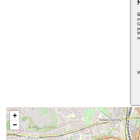
G
m
G
p
W
n
W
+
−