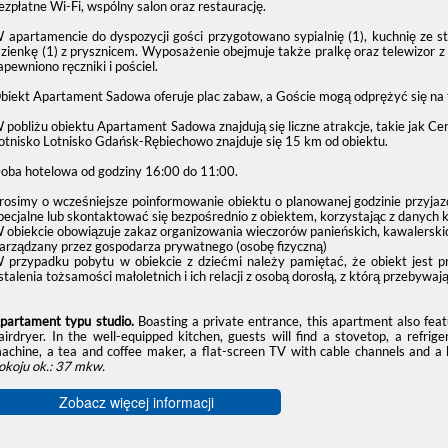
ezpłatne Wi-Fi, wspólny salon oraz restaurację.
 apartamencie do dyspozycji gości przygotowano sypialnię (1), kuchnię ze
azienkę (1) z prysznicem. Wyposażenie obejmuje także pralkę oraz telewizo
apewniono ręczniki i pościel.
biekt Apartament Sadowa oferuje plac zabaw, a Goście mogą odprężyć się na 
 pobliżu obiektu Apartament Sadowa znajdują się liczne atrakcje, takie jak C
otnisko Lotnisko Gdańsk-Rębiechowo znajduje się 15 km od obiektu.
oba hotelowa od godziny
16:00
do
11:00
.
rosimy o wcześniejsze poinformowanie obiektu o planowanej godzinie przyjaz
pecjalne lub skontaktować się bezpośrednio z obiektem, korzystając z danych 
 obiekcie obowiązuje zakaz organizowania wieczorów panieńskich, kawalerskic
arządzany przez gospodarza prywatnego (osobę fizyczną)
 przypadku pobytu w obiekcie z dziećmi należy pamiętać, że obiekt jest 
stalenia tożsamości małoletnich i ich relacji z osobą dorosłą, z którą przebywają
partament typu studio.
Boasting a private entrance, this apartment also fe
airdryer. In the well-equipped kitchen, guests will find a stovetop, a refr
achine, a tea and coffee maker, a flat-screen TV with cable channels and a 
okoju ok.: 37 mkw.
Zobacz więcej informacji