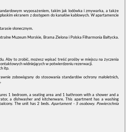
 standardowym wyposażeniem, takim jak lodówka i zmywarka, a także
r z płaskim ekranem z dostępem do kanałów kablowych. W apartamencie
tarasie słonecznym.
entralne Muzeum Morskie, Brama Zielona i Polska Filharmonia Bałtycka.
du. Aby to zrobić, możesz wpisać treść prośby w miejscu na życzenia
kontaktowych widniejących w potwierdzeniu rezerwacji.
h itp.
prawnie zobowiązany do stosowania standardów ochrony małoletnich,
.
atures 1 bedroom, a seating area and 1 bathroom with a shower and a
igerator, a dishwasher and kitchenware. This apartment has a washing
balcony. The unit has 2 beds.
Apartament - 5 osobowy.
Powierzchnia