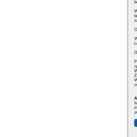
b
W
ł
z
O
W
L
D
P
s
W
Z
W
u
A
h
m
p