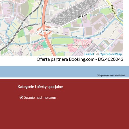
Leaflet
| ©
OpenStreetMap
Oferta partnera Booking.com - BG.4628043
Wygenerowano w 0.074 sek.
Kategorie i oferty specjalne
Spanie nad morzem