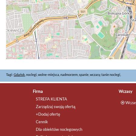
Tagi:
Gdańsk
, noclegi, wolne-miejsca, nadmorzem, spanie, wczasy, tanie noclegi,
Firma
Wczasy
STREFA KLIENTA
Wczas
Zarządzaj swoją ofertą
+Dodaj ofertę
Cennik
Dla obiektów noclegowych