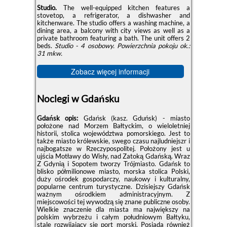
Studio.
The well-equipped kitchen features a
stovetop, a refrigerator, a dishwasher and
kitchenware. The studio offers a washing machine, a
dining area, a balcony with city views as well as a
private bathroom featuring a bath. The unit offers 2
beds.
Studio - 4 osobowy.
Powierzchnia pokoju ok.:
31 mkw.
Zobacz więcej informacji
Noclegi w Gdańsku
Gdańsk opis:
Gdańsk (kasz. Gduńsk) - miasto
położone nad Morzem Bałtyckim, o wieloletniej
historii, stolica województwa pomorskiego. Jest to
także miasto królewskie, swego czasu najludniejszr i
najbogatsze w Rzeczypospolitej. Położony jest u
ujścia Motławy do Wisły, nad Zatoką Gdańską. Wraz
Z Gdynią i Sopotem tworzy Trójmiasto. Gdańsk to
blisko półmilionowe miasto, morska stolica Polski,
duży ośrodek gospodarczy, naukowy i kulturalny,
popularne centrum turystyczne. Dzisiejszy Gdańsk
ważnym ośrodkiem administracyjnym. Z
miejscowości tej wywodzą się znane publiczne osoby.
Wielkie znaczenie dla miasta ma największy na
polskim wybrzeżu i całym południowym Bałtyku,
stale rozwijający się port morski. Posiada również