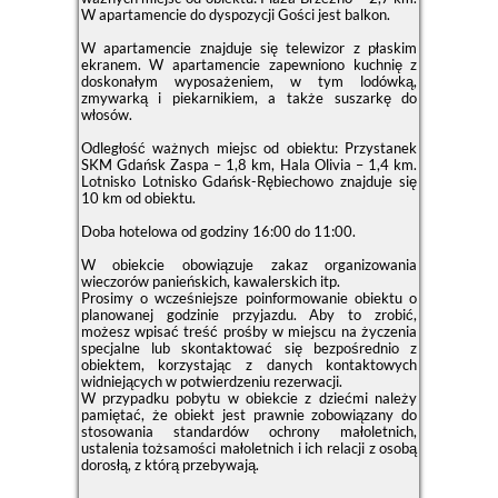
W apartamencie do dyspozycji Gości jest balkon.
W apartamencie znajduje się telewizor z płaskim
ekranem. W apartamencie zapewniono kuchnię z
doskonałym wyposażeniem, w tym lodówką,
zmywarką i piekarnikiem, a także suszarkę do
włosów.
Odległość ważnych miejsc od obiektu: Przystanek
SKM Gdańsk Zaspa – 1,8 km, Hala Olivia – 1,4 km.
Lotnisko Lotnisko Gdańsk-Rębiechowo znajduje się
10 km od obiektu.
Doba hotelowa od godziny
16:00
do
11:00
.
W obiekcie obowiązuje zakaz organizowania
wieczorów panieńskich, kawalerskich itp.
Prosimy o wcześniejsze poinformowanie obiektu o
planowanej godzinie przyjazdu. Aby to zrobić,
możesz wpisać treść prośby w miejscu na życzenia
specjalne lub skontaktować się bezpośrednio z
obiektem, korzystając z danych kontaktowych
widniejących w potwierdzeniu rezerwacji.
W przypadku pobytu w obiekcie z dziećmi należy
pamiętać, że obiekt jest prawnie zobowiązany do
stosowania standardów ochrony małoletnich,
ustalenia tożsamości małoletnich i ich relacji z osobą
dorosłą, z którą przebywają.