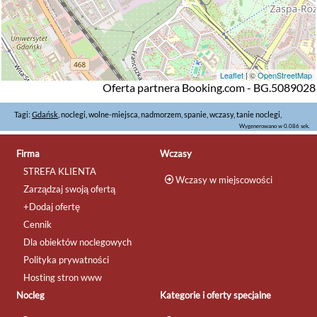
Leaflet
| ©
OpenStreetMap
Oferta partnera Booking.com - BG.5089028
Tagi:
Gdańsk
, noclegi, wolne-miejsca, nadmorzem, spanie, wczasy, tanie noclegi,
Wygenerowano w 0.086 sek.
Firma
Wczasy
STREFA KLIENTA
Wczasy w miejscowości
Zarządzaj swoją ofertą
+Dodaj ofertę
Cennik
Dla obiektów noclegowych
Polityka prywatności
Hosting stron www
Nocleg
Kategorie i oferty specjalne