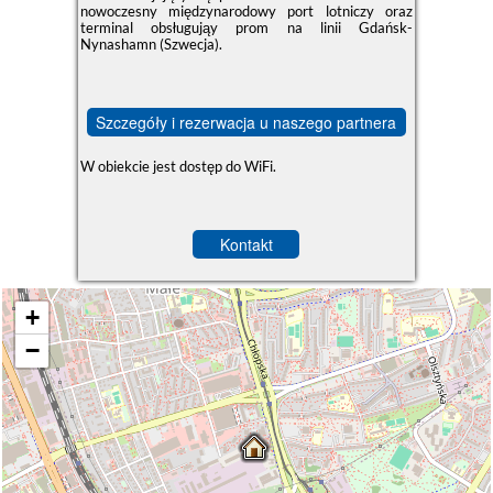
nowoczesny międzynarodowy port lotniczy oraz
terminal obsługująy prom na linii Gdańsk-
Nynashamn (Szwecja).
Szczegóły i rezerwacja u naszego partnera
W obiekcie jest dostęp do WiFi.
Kontakt
+
−