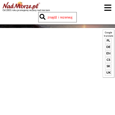
Od 2001 roku promujemy wczasy nad morzem
Google
translate
PL
DE
EN
CS
SK
UK