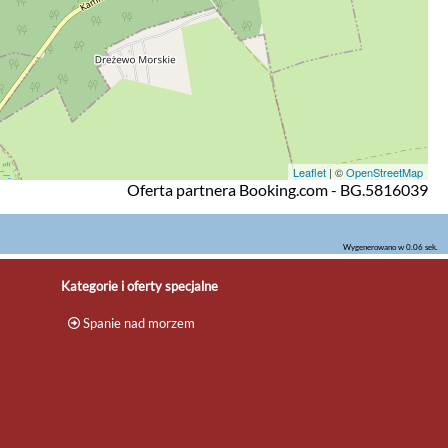
Leaflet
| ©
OpenStreetMap
Oferta partnera Booking.com - BG.5816039
Wygenerowano w 0.06 sek.
Kategorie i oferty specjalne
Spanie nad morzem