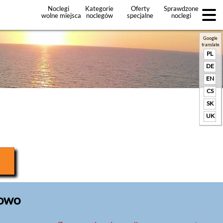
Noclegi
Kategorie
Oferty
Sprawdzone
wolne miejsca
noclegów
specjalne
noclegi
noclegów
+Dodaj
ofertę
Google
translate
PL
DE
EN
CS
SK
UK
rowo