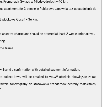
ktu, Promenada Gwiazd w Międzyzdrojach – 40 km.
ous apartment for 3 people in Pobierowo zapewnia też udogodnienia do
kt widokowy Gosań – 36 km.
re an extra charge and should be ordered at least 2 weeks prior arrival.
ting.
time-frame.
a will send a confirmation with detailed payment information.
dto collect keys, will be emailed to you.W obiekcie obowiązuje zakaz
prawnie zobowiązany do stosowania standardów ochrony małoletnich,
.