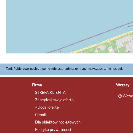
Tagi:
Pobierowo
, noclegi, wolne-miejsca, nadmorzem, spanie, wczasy, tanie noclegi,
Firma
Wczasy
STREFA KLIENTA
Wczas
Zarządzaj swoją ofertą
+Dodaj ofertę
Cennik
Dla obiektów noclegowych
Polityka prywatności