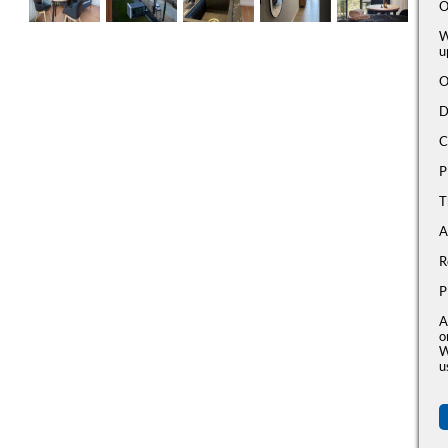
O
W
u
O
D
C
P
T
A
R
P
A
o
W
u