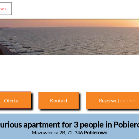
Oferta
Kontakt
Rezerwuj
on-line
urious apartment for 3 people in Pobie
Mazowiecka 2B
,
72-346
Pobierowo