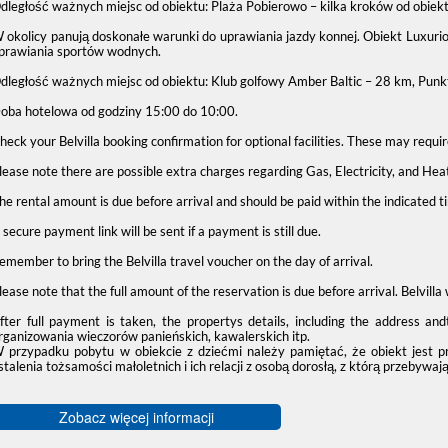
dległość ważnych miejsc od obiektu: Plaża Pobierowo – kilka kroków od obie
 okolicy panują doskonałe warunki do uprawiania jazdy konnej. Obiekt Luxuri
prawiania sportów wodnych.
dległość ważnych miejsc od obiektu: Klub golfowy Amber Baltic – 28 km, Pun
oba hotelowa od godziny
15:00
do
10:00
.
heck your Belvilla booking confirmation for optional facilities. These may requi
lease note there are possible extra charges regarding Gas, Electricity, and Hea
he rental amount is due before arrival and should be paid within the indicated 
 secure payment link will be sent if a payment is still due.
emember to bring the Belvilla travel voucher on the day of arrival.
lease note that the full amount of the reservation is due before arrival. Belvill
fter full payment is taken, the propertys details, including the address an
rganizowania wieczorów panieńskich, kawalerskich itp.
 przypadku pobytu w obiekcie z dziećmi należy pamiętać, że obiekt jest 
stalenia tożsamości małoletnich i ich relacji z osobą dorosłą, z którą przebywają
Zobacz więcej informacji