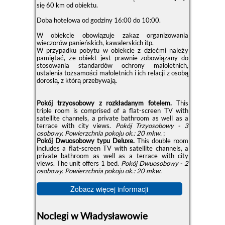
się 60 km od obiektu.
Doba hotelowa od godziny
16:00
do
10:00
.
W obiekcie obowiązuje zakaz organizowania
wieczorów panieńskich, kawalerskich itp.
W przypadku pobytu w obiekcie z dziećmi należy
pamiętać, że obiekt jest prawnie zobowiązany do
stosowania standardów ochrony małoletnich,
ustalenia tożsamości małoletnich i ich relacji z osobą
dorosłą, z którą przebywają.
Pokój trzyosobowy z rozkładanym fotelem.
This
triple room is comprised of a flat-screen TV with
satellite channels, a private bathroom as well as a
terrace with city views.
Pokój Trzyosobowy - 3
osobowy.
Powierzchnia pokoju ok.: 20 mkw.
;
Pokój Dwuosobowy typu Deluxe.
This double room
includes a flat-screen TV with satellite channels, a
private bathroom as well as a terrace with city
views. The unit offers 1 bed.
Pokój Dwuosobowy - 2
osobowy.
Powierzchnia pokoju ok.: 20 mkw.
Zobacz więcej informacji
Noclegi w Władysławowie