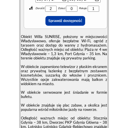
Dorośli:
Dzieci:
Pokoje:
Obiekt Willa SUNRISE, położony w miejscowości
Władysławowo, oferuje bezpłatne Wi-Fi, ogród z
tarasem oraz dostęp do wanny z hydromasażem.
Odległość ważnych miejsc od obiektu: Plaża nr 4 we
Władysławowie – 1,3 km, Port Gdynia – 35 km. Na
terenie obiektu znajduje się prywatny parking.
W obiekcie zapewniono telewizor z płaskim ekranem
oraz prywatną łazienkę z bezpłatnym zestawem
kosmetyków, suszarką do włosów i prysznicem.
Wszystkie opcje zakwaterowania mają balkon z
widokiem na miasto.
W obiekcie serwowane jest śniadanie w formie
bufetu.
W obiekcie znajduje się plac zabaw, a okolica jest
popularna wśród miłośników jazdy na rowerze.
Odległość ważnych miejsc od obiektu: Stocznia
Gdynia – 38 km, Dworzec PKP Gdynia Główna – 38
km. Lotnisko Lotnisko Gdańsk-Rębiechowo znajduje