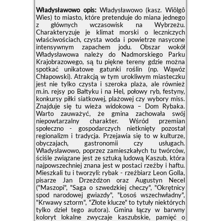
Władysławowo opis:
Władysławowo (kasz. Wiôlgô
Wies) to miasto, które pretenduje do miana jednego
z głównych wczasowisk na Wybrzeżu.
Charakteryzuje je klimat morski o leczniczych
właściwościach, czysta woda i powietrze nasycone
intensywnym zapachem jodu. Obszar wokół
Władysławowa należy do Nadmorskiego Parku
Krajobrazowego, są tu piękne tereny gdzie można
spotkać unikatowe gatunki roślin (np. Wąwóz
Chłapowski). Atrakcją w tym urokliwym miasteczku
jest nie tylko czysta i szeroka plaża, ale również
m.in. rejsy po Bałtyku i na Hel, połowy ryb, festyny,
konkursy piłki siatkowej, plażowej czy wybory miss.
Znajduje się tu wieża widokowa – Dom Rybaka.
Warto zauważyć, że gmina zachowała swój
niepowtarzalny charakter. Wśród przemian
społeczno - gospodarczych nietknięty pozostał
regionalizm i tradycja. Przejawia się to w kulturze,
obyczajach, gastronomii czy usługach.
Władysławowo, poprzez zamieszkałych tu twórców,
ściśle związane jest ze sztuką ludową Kaszub, która
najpowszechniej znana jest w postaci rzeźby i haftu.
Mieszkali tu i tworzyli: rybak - rzeźbiarz Leon Golla,
pisarze Jan Drzeżdżon oraz Augustyn Necel
("Maszopi", "Saga o szwedzkiej checzy", "Okrętnicy
spod narodowej gwiazdy", "Łosoś wszechwładny",
"Krwawy sztorm", "Złote klucze" to tytuły niektórych
tylko dzieł tego autora). Gmina łączy w barwny
koloryt lokalne zwyczaje kaszubskie, pamięć o