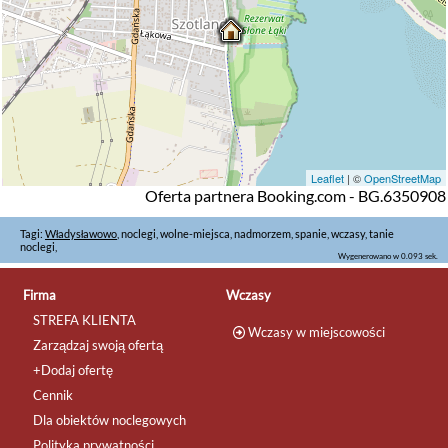
Leaflet
| ©
OpenStreetMap
Oferta partnera Booking.com - BG.6350908
Tagi:
Władysławowo
, noclegi, wolne-miejsca, nadmorzem, spanie, wczasy, tanie
noclegi,
Wygenerowano w 0.093 sek.
Firma
Wczasy
STREFA KLIENTA
Wczasy w miejscowości
Zarządzaj swoją ofertą
+Dodaj ofertę
Cennik
Dla obiektów noclegowych
Polityka prywatności