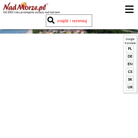
Od 2001 roku promujemy wczasy nad morzem
Google
translate
PL
DE
EN
CS
SK
UK