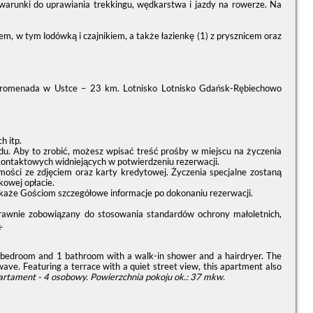
arunki do uprawiania trekkingu, wędkarstwa i jazdy na rowerze. Na
m, w tym lodówką i czajnikiem, a także łazienkę (1) z prysznicem oraz
Promenada w Ustce – 23 km. Lotnisko Lotnisko Gdańsk-Rębiechowo
h itp.
du. Aby to zrobić, możesz wpisać treść prośby w miejscu na życzenia
kontaktowych widniejących w potwierdzeniu rezerwacji.
i ze zdjęciem oraz karty kredytowej. Życzenia specjalne zostaną
kowej opłacie.
każe Gościom szczegółowe informacje po dokonaniu rezerwacji.
prawnie zobowiązany do stosowania standardów ochrony małoletnich,
.
e bedroom and 1 bathroom with a walk-in shower and a hairdryer. The
wave. Featuring a terrace with a quiet street view, this apartment also
artament - 4 osobowy.
Powierzchnia pokoju ok.: 37 mkw.