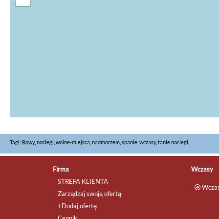
Tagi:
Rowy
, noclegi, wolne-miejsca, nadmorzem, spanie, wczasy, tanie noclegi,
Firma
Wczasy
STREFA KLIENTA
Wczas
Zarządzaj swoją ofertą
+Dodaj ofertę
Cennik