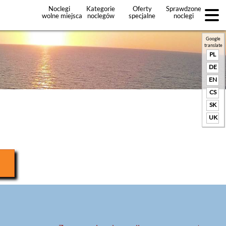
Noclegi
Kategorie
Oferty
Sprawdzone
wolne miejsca
noclegów
specjalne
noclegi
noclegów
+Dodaj
ofertę
Google
translate
PL
DE
EN
CS
SK
UK