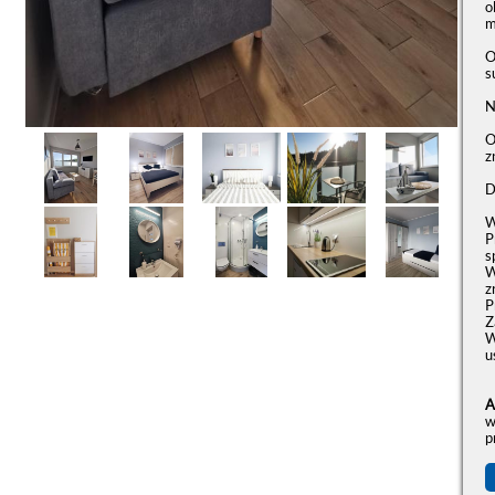
o
m
O
s
N
O
z
D
W
P
s
W
z
P
Z
W
u
A
w
p