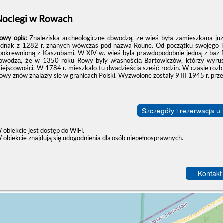
Noclegi w Rowach
owy opis:
Znaleziska archeologiczne dowodzą, że wieś była zamieszkana j
ednak z 1282 r. znanych wówczas pod nazwa Roune. Od początku swojego is
pokrewnioną z Kaszubami. W XIV w. wieś była prawdopodobnie jedną z baz Bra
owodzą, że w 1350 roku Rowy były własnością Bartowiczów, którzy wyrusza
iejscowości. W 1784 r. mieszkało tu dwadzieścia sześć rodzin. W czasie rozb
owy znów znalazły się w granicach Polski. Wyzwolone zostały 9 III 1945 r. prz
Szczegóły i rezerwacja u
 obiekcie jest dostęp do WiFi.
 obiekcie znajdują się udogodnienia dla osób niepełnosprawnych.
Kontakt