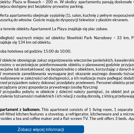
biektu: Plaża w Rowach – 200 m. W okolicy apartamentu panują doskonałe w
iejscu dostępny jest bezpłatny prywatny parking.
ferta apartamentu obejmuje sypialnię (1), salon, kuchnię z pełnym wyposażenie
uszarką do włosów. Goście mają do dyspozycji telewizor z płaskim ekranem.
a terenie obiektu Apartament La Playa znajduje się plac zabaw.
dległość ważnych miejsc od obiektu: Słowiński Park Narodowy – 33 km, 
najduje się 134 km od obiektu.
oba hotelowa od godziny
15:00
do
10:00
.
 obiekcie obowiązuje zakaz organizowania wieczorów panieńskich, kawalerskic
rosimy o wcześniejsze poinformowanie obiektu o planowanej godzinie przyjaz
pecjalne lub skontaktować się bezpośrednio z obiektem, korzystając z danych 
 momencie zameldowania wymagane jest okazanie ważnego dowodu tożsamośc
realizowane w zależności od dostępności, a ich realizacja może podlegać dodat
rzed przyjazdem należy dokonać przedpłaty przelewem. Personel obiektu prze
arządzany przez gospodarza prywatnego (osobę fizyczną)
 przypadku pobytu w obiekcie z dziećmi należy pamiętać, że obiekt jest 
stalenia tożsamości małoletnich i ich relacji z osobą dorosłą, z którą przebywają
partament z balkonem.
This apartment consists of 1 living room, 1 separat
ell-fitted kitchen features a stovetop, a refrigerator, kitchenware and a micro
rovides a tea and coffee maker and a flat-screen TV. The unit offers 3 beds.
Ap
Zobacz więcej informacji