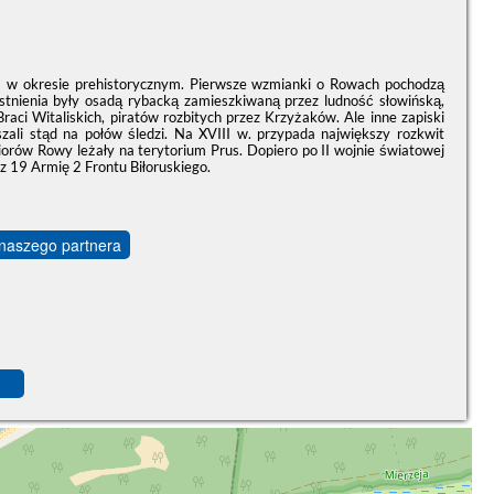
uż w okresie prehistorycznym. Pierwsze wzmianki o Rowach pochodzą
tnienia były osadą rybacką zamieszkiwaną przez ludność słowińską,
ci Witaliskich, piratów rozbitych przez Krzyżaków. Ale inne zapiski
li stąd na połów śledzi. Na XVIII w. przypada największy rozkwit
iorów Rowy leżały na terytorium Prus. Dopiero po II wojnie światowej
ez 19 Armię 2 Frontu Biłoruskiego.
 naszego partnera