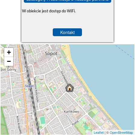
W obiekcie jest dostęp do WiFi.
Kontakt
+
−
Leaflet
| ©
OpenStreetMap