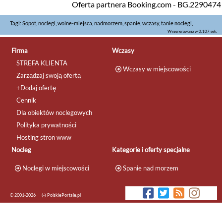
Oferta partnera Booking.com - BG.2290474
Tagi:
Sopot
, noclegi, wolne-miejsca, nadmorzem, spanie, wczasy, tanie noclegi,
Wygenerowano w 0.107 sek.
Firma
Wczasy
STREFA KLIENTA
Wczasy w miejscowości
Zarządzaj swoją ofertą
+Dodaj ofertę
Cennik
Dla obiektów noclegowych
Polityka prywatności
Hosting stron www
Nocleg
Kategorie i oferty specjalne
Noclegi w miejscowości
Spanie nad morzem
© 2001-2026
(-) PolskiePortale.pl