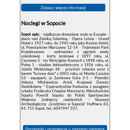
Zobacz więcej informacji
Noclegi w Sopocie
Sopot opis:
- najdłuższe drewniane molo w Europie -
plaże nad Zatoką Gdańską - Opera Leśna - Grand
Hotel z 1927 roku, do 1945 roku jako Kasino-Hotel,
ul. Powstańców Warszawy 12-14 - Trójmiejski Park
Krajobrazowy - uzdrowisko z ujęciem wody
solankowej - korty tenisowe z 1897 roku, ul.
Ceynowy 5 - tor Wyścigów Konnych z 1898 roku, ul.
Polna 1 - stadion lekkoatletyczny z 1926 roku, ul.
Józefa Wybickiego 48 - przystań rybacka wraz z
barem "krzywy dom" z 2003 roku, ul. Monte Cassino
53 - aquapark, ul. Zamkowa Góra 3-5 -- Pomniki:
Adama Mickiewicza Armii Krajowej Danuty
Siedzikówny " Esperantystów Fontanna z posągiem
rybaka Fryderyka Chopina Marynarzy Mieszkańców
Sopotu Powrót Sopotu do Polski Sportowców
Wojenny (żołnierzy radzieckich - Skansen
Archeologiczny „Grodzisko w Sopocie“ Haffnera 63,
81-715 Sopot, tel.: 604†947 337,
Szczegóły i rezerwacja u naszego partnera