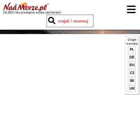
Od 2001 roku promujemy wczasy nad morzem
Google
translate
PL
DE
EN
CS
SK
UK