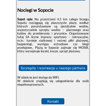
Noclegi w Sopocie
Sopot opis:
Na przestrzeni 4,5 km całego brzegu
Sopotu rozciągają się piaszczyste plaże, wzdłuż
których porozstawiane są zjeżdżalnie wodne,
wypożyczalnie sprzętu wodno – plażowego oraz
kabiny do przebierania i prysznice. Organizowane
tutaj SA liczne imprezy sportowo – rekreacyjne,
m.in.: turnieje siatkowej i nożnej piłki plażowej,
happeningi, występy estradowe czy biegi
przełajowe.. Plażą w Sopocie zajmuje się MOSiR,
który wynajmuje leżaki, kosze, sprzęt plażowy.
Szczegóły i rezerwacja u naszego partnera
W obiekcie jest dostęp do WiFi.
W obiekcie znajdują się udogodnienia dla osób
niepełnosprawnych.
Kontakt