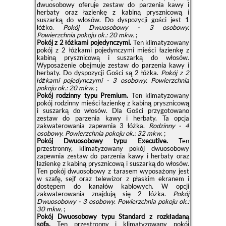
dwuosobowy oferuje zestaw do parzenia kawy i
herbaty oraz łazienkę z kabiną prysznicową i
suszarką do włosów. Do dyspozycji gości jest 1
łóżko.
Pokój Dwuosobowy - 3 osobowy.
Powierzchnia pokoju ok.: 20 mkw.
;
Pokój z 2 łóżkami pojedynczymi.
Ten klimatyzowany
pokój z 2 łóżkami pojedynczymi mieści łazienkę z
kabiną prysznicową i suszarką do włosów.
Wyposażenie obejmuje zestaw do parzenia kawy i
herbaty. Do dyspozycji Gości są 2 łóżka.
Pokój z 2
łóżkami pojedynczymi - 3 osobowy.
Powierzchnia
pokoju ok.: 20 mkw.
;
Pokój rodzinny typu Premium.
Ten klimatyzowany
pokój rodzinny mieści łazienkę z kabiną prysznicową
i suszarką do włosów. Dla Gości przygotowano
zestaw do parzenia kawy i herbaty. Ta opcja
zakwaterowania zapewnia 3 łóżka.
Rodzinny - 4
osobowy.
Powierzchnia pokoju ok.: 32 mkw.
;
Pokój Dwuosobowy typu Executive.
Ten
przestronny, klimatyzowany pokój dwuosobowy
zapewnia zestaw do parzenia kawy i herbaty oraz
łazienkę z kabiną prysznicową i suszarką do włosów.
Ten pokój dwuosobowy z tarasem wyposażony jest
w szafę, sejf oraz telewizor z płaskim ekranem i
dostępem do kanałów kablowych. W opcji
zakwaterowania znajdują się 2 łóżka.
Pokój
Dwuosobowy - 3 osobowy.
Powierzchnia pokoju ok.:
30 mkw.
;
Pokój Dwuosobowy typu Standard z rozkładaną
sofą.
Ten przestronny i klimatyzowany pokój