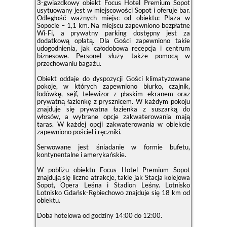
3-gwiazdkowy obiekt Focus Hotel Premium Sopot
usytuowany jest w miejscowości Sopot i oferuje bar.
Odległość ważnych miejsc od obiektu: Plaża w
Sopocie – 1,1 km. Na miejscu zapewniono bezpłatne
Wi-Fi, a prywatny parking dostępny jest za
dodatkową opłatą. Dla Gości zapewniono takie
udogodnienia, jak całodobowa recepcja i centrum
biznesowe. Personel służy także pomocą w
przechowaniu bagażu.
Obiekt oddaje do dyspozycji Gości klimatyzowane
pokoje, w których zapewniono biurko, czajnik,
lodówkę, sejf, telewizor z płaskim ekranem oraz
prywatną łazienkę z prysznicem. W każdym pokoju
znajduje się prywatna łazienka z suszarką do
włosów, a wybrane opcje zakwaterowania mają
taras. W każdej opcji zakwaterowania w obiekcie
zapewniono pościel i ręczniki.
Serwowane jest śniadanie w formie bufetu,
kontynentalne i amerykańskie.
W pobliżu obiektu Focus Hotel Premium Sopot
znajdują się liczne atrakcje, takie jak Stacja kolejowa
Sopot, Opera Leśna i Stadion Leśny. Lotnisko
Lotnisko Gdańsk-Rębiechowo znajduje się 18 km od
obiektu.
Doba hotelowa od godziny
14:00
do
12:00
.