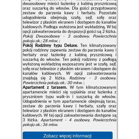
dwuosobowy mieści łazienkę z kabiną prysznicową
oraz suszarką do włosów. Dla gości przygotowano
zestaw do parzenia kawy i herbaty. Pozostałe
udogodnienia obejmują szafę, sejf, sofę oraz
telewizor z płaskim ekranem i dostępem do kanałów
kablowych. Podłoga wyłożona jest wykładziną. W tej
opcji zakwaterowania do dyspozycji gości są 2 łóżka.
Pokój Dwuosobowy - 3 osobowy.
Powierzchnia
pokoju ok.: 28 mkw.
;
Pokój Rodzinny typu Deluxe.
Ten klimatyzowany
pokój rodzinny zapewnia zestaw do parzenia kawy i
herbaty oraz łazienkę z kabiną prysznicową i
suszarką do włosów. Ten pokój rodzinny z podłogą
wyłożoną wykładziną wyposażony jest w szafę, sejf,
sofę oraz telewizor z płaskim ekranem i dostępem do
kanałów kablowych. W opcji zakwaterowania
znajdują się 2 łóżka.
Rodzinny - 3 osobowy.
Powierzchnia pokoju ok.: 30 mkw.
;
Apartament z tarasem.
W tym klimatyzowanym
apartamencie mieści się sypialnia oraz łazienka z
prysznicem typu walk-in i suszarką do włosów.
Udogodnienia w tym apartamencie obejmują taras,
zestaw do parzenia kawy i herbaty, szafę oraz
telewizor z płaskim ekranem i dostępem do kanałów
kablowych. W tej opcji zakwaterowania dostępne są
3 łóżka.
Apartament - 4 osobowy.
Powierzchnia
pokoju ok.: 36 mkw.
Zobacz więcej informacji