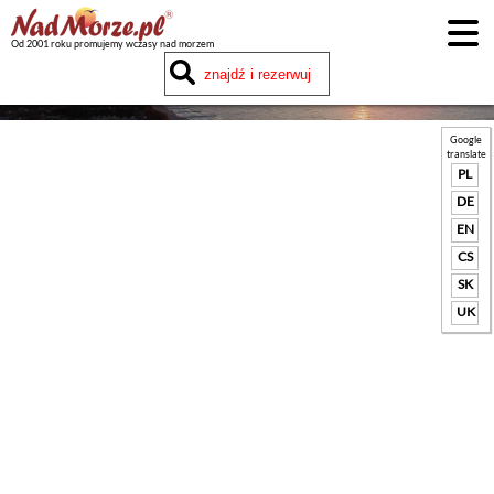
Od 2001 roku promujemy wczasy nad morzem
Google
translate
PL
DE
EN
CS
SK
UK