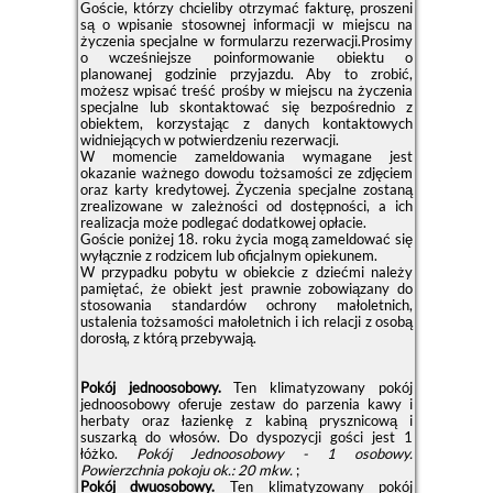
Goście, którzy chcieliby otrzymać fakturę, proszeni
są o wpisanie stosownej informacji w miejscu na
życzenia specjalne w formularzu rezerwacji.Prosimy
o wcześniejsze poinformowanie obiektu o
planowanej godzinie przyjazdu. Aby to zrobić,
możesz wpisać treść prośby w miejscu na życzenia
specjalne lub skontaktować się bezpośrednio z
obiektem, korzystając z danych kontaktowych
widniejących w potwierdzeniu rezerwacji.
W momencie zameldowania wymagane jest
okazanie ważnego dowodu tożsamości ze zdjęciem
oraz karty kredytowej. Życzenia specjalne zostaną
zrealizowane w zależności od dostępności, a ich
realizacja może podlegać dodatkowej opłacie.
Goście poniżej 18. roku życia mogą zameldować się
wyłącznie z rodzicem lub oficjalnym opiekunem.
W przypadku pobytu w obiekcie z dziećmi należy
pamiętać, że obiekt jest prawnie zobowiązany do
stosowania standardów ochrony małoletnich,
ustalenia tożsamości małoletnich i ich relacji z osobą
dorosłą, z którą przebywają.
Pokój jednoosobowy.
Ten klimatyzowany pokój
jednoosobowy oferuje zestaw do parzenia kawy i
herbaty oraz łazienkę z kabiną prysznicową i
suszarką do włosów. Do dyspozycji gości jest 1
łóżko.
Pokój Jednoosobowy - 1 osobowy.
Powierzchnia pokoju ok.: 20 mkw.
;
Pokój dwuosobowy.
Ten klimatyzowany pokój