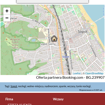
+
−
Leaflet
| ©
OpenStreetMap
Oferta partnera Booking.com - BG.239907
Tagi:
Sopot
, noclegi, wolne-miejsca, nadmorzem, spanie, wczasy, tanie noclegi,
Wygenerowano w 0.089 sek.
Firma
Wczasy