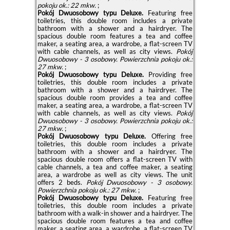
pokoju ok.: 22 mkw.
;
Pokój Dwuosobowy typu Deluxe.
Featuring free
toiletries, this double room includes a private
bathroom with a shower and a hairdryer. The
spacious double room features a tea and coffee
maker, a seating area, a wardrobe, a flat-screen TV
with cable channels, as well as city views.
Pokój
Dwuosobowy - 3 osobowy.
Powierzchnia pokoju ok.:
27 mkw.
;
Pokój Dwuosobowy typu Deluxe.
Providing free
toiletries, this double room includes a private
bathroom with a shower and a hairdryer. The
spacious double room provides a tea and coffee
maker, a seating area, a wardrobe, a flat-screen TV
with cable channels, as well as city views.
Pokój
Dwuosobowy - 3 osobowy.
Powierzchnia pokoju ok.:
27 mkw.
;
Pokój Dwuosobowy typu Deluxe.
Offering free
toiletries, this double room includes a private
bathroom with a shower and a hairdryer. The
spacious double room offers a flat-screen TV with
cable channels, a tea and coffee maker, a seating
area, a wardrobe as well as city views. The unit
offers 2 beds.
Pokój Dwuosobowy - 3 osobowy.
Powierzchnia pokoju ok.: 27 mkw.
;
Pokój Dwuosobowy typu Deluxe.
Featuring free
toiletries, this double room includes a private
bathroom with a walk-in shower and a hairdryer. The
spacious double room features a tea and coffee
maker, a seating area, a wardrobe, a flat-screen TV