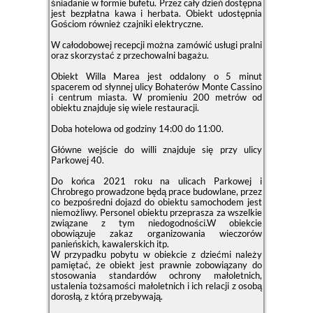
śniadanie w formie bufetu. Przez cały dzień dostępna
jest bezpłatna kawa i herbata. Obiekt udostępnia
Gościom również czajniki elektryczne.
W całodobowej recepcji można zamówić usługi pralni
oraz skorzystać z przechowalni bagażu.
Obiekt Willa Marea jest oddalony o 5 minut
spacerem od słynnej ulicy Bohaterów Monte Cassino
i centrum miasta. W promieniu 200 metrów od
obiektu znajduje się wiele restauracji.
Doba hotelowa od godziny
14:00
do
11:00
.
Główne wejście do willi znajduje się przy ulicy
Parkowej 40.
Do końca 2021 roku na ulicach Parkowej i
Chrobrego prowadzone będą prace budowlane, przez
co bezpośredni dojazd do obiektu samochodem jest
niemożliwy. Personel obiektu przeprasza za wszelkie
związane z tym niedogodności.W obiekcie
obowiązuje zakaz organizowania wieczorów
panieńskich, kawalerskich itp.
W przypadku pobytu w obiekcie z dziećmi należy
pamiętać, że obiekt jest prawnie zobowiązany do
stosowania standardów ochrony małoletnich,
ustalenia tożsamości małoletnich i ich relacji z osobą
dorosłą, z którą przebywają.