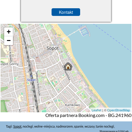
Kontakt
+
−
Leaflet
| ©
OpenStreetMap
Oferta partnera Booking.com - BG.241960
Tagi:
Sopot
, noclegi, wolne-miejsca, nadmorzem, spanie, wczasy, tanie noclegi,
Wygenerowano w 0.064 sek.