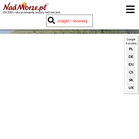
Od 2001 roku promujemy wczasy nad morzem
Google
translate
PL
DE
EN
CS
SK
UK