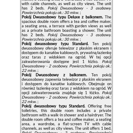
with cable channels, as well as city views. The unit
has 2 beds.
Pokój Dwuosobowy - 3 osobowy.
Powierzchnia pokoju ok.: 30 mkw.
;
Pokój Dwuosobowy typu Deluxe z balkonem.
The
spacious double room offers a tea and coffee maker,
a seating area, a terrace with garden views as well
as a private bathroom boasting a shower. The unit
has 2 beds.
Pokój Dwuosobowy - 3 osobowy.
Powierzchnia pokoju ok.: 30 mkw.
;
Pokój dwuosobowy typu Standard.
Ten pokój
dwuosobowy oferuje telewizor z płaskim ekranem i
dostępem do kanałów kablowych, prywatną łazienkę
oraz taras z widokiem na ogród. W tej opcji
zakwaterowania dostępne jest 1 łóżko.
Pokój
Dwuosobowy - 2 osobowy.
Powierzchnia pokoju ok.:
22 mkw.
;
Pokój Dwuosobowy z balkonem.
Ten pokój
dwuosobowy zapewnia telewizor z płaskim ekranem
i dostępem do kanałów kablowych. Obejmuje on
również łazienkę oraz taras z widokiem na ogród. W
opcji zakwaterowania znajduje się 1 łóżko.
Pokój
Dwuosobowy - 2 osobowy.
Powierzchnia pokoju ok.:
22 mkw.
;
Pokój dwuosobowy typu Standard.
Offering free
toiletries, this double room includes a private
bathroom with a walk-in shower and a hairdryer. The
double room offers a tea and coffee maker, a seating
area, a wardrobe, a flat-screen TV with cable
channels, as well as city views. The unit offers 1 bed.
Pokój Dwuosobowy - 2 osobowy.
Powierzchnia