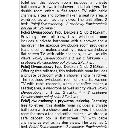
toiletries, this double room includes a private
bathroom with a walk-in shower and a hairdryer. The
double room offers a flat-screen TV with cable
channels, a tea and coffee maker, a seating area, a
wardrobe as well as city views. The unit offers 2
beds.
Pokój Dwuosobowy - 3 osobowy.
Powierzchnia
pokoju ok.: 25 mkw.
;
Pokój Dwuosobowy typu Deluxe z 1 lub 2 łóżkami.
Providing free toiletries, this twindouble room
includes a private bathroom with a shower and a
hairdryer. The spacious twindouble room provides a
tea and coffee maker, a seating area, a wardrobe, a
flat-screen TV with cable channels, as well as city
views.
Pokój Dwuosobowy z 1 lub 2 łóżkami - 3
osobowy.
Powierzchnia pokoju ok.: 27 mkw.
;
Pokój Dwuosobowy typu Deluxe z 1 lub 2 łóżkami.
Offering free toiletries, this twindouble room includes
a private bathroom with a shower and a hairdryer.
The spacious twindouble room offers a flat-screen
TV with cable channels, a tea and coffee maker, a
seating area, a wardrobe as well as city views.
Pokój
Dwuosobowy z 1 lub 2 łóżkami - 3 osobowy.
Powierzchnia pokoju ok.: 27 mkw.
;
Pokój dwuosobowy z prywatną łazienką.
Featuring
free toiletries, this double room includes a private
bathroom with a shower and a hairdryer. The double
room features a tea and coffee maker, a wardrobe, a
safe deposit box, a flat-screen TV with cable
channels, as well as garden views. The unit has 1
bed.
Pokój Dwuosobowy - 2 osobowy.
Powierzchnia