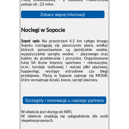
pokoju ok.: 22 mkw.
Zobacz więcej informacji
Noclegi w Sopocie
Sopot opis:
Na przestrzeni 4,5 km całego brzegu
Sopotu rozciągają się piaszczyste plaże, wzdłuż
których porozstawiane są zjeżdżalnie wodne,
wypożyczalnie sprzętu wodno – plażowego oraz
kabiny do przebierania i prysznice. Organizowane
tutaj SA liczne imprezy sportowo – rekreacyjne,
m.in.: turnieje siatkowej i nożnej piłki plażowej,
happeningi, występy estradowe czy biegi
przełajowe.. Plażą w Sopocie zajmuje się MOSiR,
który wynajmuje leżaki, kosze, sprzęt plażowy.
Szczegóły i rezerwacja u naszego partnera
W obiekcie jest dostęp do WiFi.
W obiekcie znajdują się udogodnienia dla osób
niepełnosprawnych.