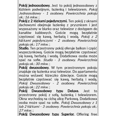
Pokój jednoosobowy.
Jest to pokój jednoosobowy z
łóżkiem podwójnym, łazienką i telewizorem.
Pokój
Jednoosobowy - 1 osobowy.
Powierzchnia pokoju
ok.: 16 mkw.
;
Pokój z 2 łóżkami pojedynczymi.
Ten pokój z oknami
dachowymi obejmuje łazienkę z prysznicem i jest
wyposażony w biurko oraz telewizor z dostępem do
kanałów kablowych. Goście mogą bezpłatnie
częstować się kawą, herbatą i wodą.
Pokój z 2
łóżkami pojedynczymi - 2 osobowy.
Powierzchnia
pokoju ok.: 17 mkw.
;
Studio.
Ten przestronny pokój oferuje balkon i część
wypoczynkową. Goście mogą bezpłatnie częstować
się kawą, herbatą i wodą. Dodatkowa osoba może
spać na sofie.
Studio - 3 osobowy.
Powierzchnia
pokoju ok.: 30 mkw.
;
Pokój dwuosobowy.
W tym przestronnym pokoju
znajduje się łazienka oraz telewizor. Do apartamentu
można wstawić łóżeczko dziecięce. Goście mogą
bezpłatnie częstować się kawą, herbatą i wodą.
Pokój Dwuosobowy - 2 osobowy.
Powierzchnia
pokoju ok.: 22 mkw.
;
Pokój Dwuosobowy typu Deluxe.
Jest to
przestronny pokój z sofą, łazienką i telewizorem.
Okna wychodzą na cichą ulicę Parkową. Dodatkowa
osoba może spać na sofie.
Pokój Dwuosobowy z 1
lub 2 łóżkami - 3 osobowy.
Powierzchnia pokoju ok.:
27 mkw.
;
Pokój Dwuosobowy typu Superior.
Offering free