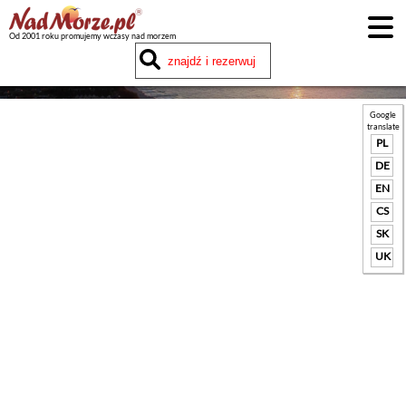
Od 2001 roku promujemy wczasy nad morzem
Google
translate
PL
DE
EN
CS
SK
UK