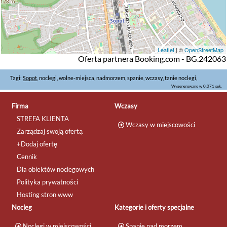
Leaflet
| ©
OpenStreetMap
Oferta partnera Booking.com - BG.242063
Tagi:
Sopot
, noclegi, wolne-miejsca, nadmorzem, spanie, wczasy, tanie noclegi,
Wygenerowano w 0.071 sek.
Firma
Wczasy
STREFA KLIENTA
Wczasy w miejscowości
Zarządzaj swoją ofertą
+Dodaj ofertę
Cennik
Dla obiektów noclegowych
Polityka prywatności
Hosting stron www
Nocleg
Kategorie i oferty specjalne
Noclegi w miejscowości
Spanie nad morzem