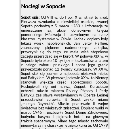
Noclegi w Sopocie
Sopot opis:
Od VIII w. do I poł. X w. istniał tu gród.
Pierwsza wzmianka o niewielkiej osadzie, zwanej
Sopoth pochodzą z 5 marca 1283 r. Informacje te
umieszczone są akcie donacyjnym księcia
pomorskiego Mściwoja II uczynionym na rzecz
klasztoru cystersów w Oliwie. Jednak dopiero były
lekarz wojsk napoleońskich, Jan Jerzy Haffner,
zauroczony pięknem nadmorskiego zakątka,
przyczynił się do tego, że mała wieś stopniowo
zaczęła przeradzać się w kurort. W połowie XIX w. w
Sopocie było około 10 tysięcy mieszkańców, a latem
z całego zaboru pruskiego i spoza jego granic
przyjeżdżało ponad 12 tysięcy kuracjuszy. W XX w.
Sopot stał się jednym z najpopularniejszych miejsc
nad Bałtykiem. W pierwszej połowie XX w. to Niemcy
stanowili większą część społeczności Sopotu.
Posługiwali się oni nazwą Zoppot. Kuracjusze
ochrzcili miasto mianem Riviery Północy i Perły
Bałtyku, zaś sława wystawianych w Operze Leśnej
przedstawień sprawiła, iż Sopot zyskał miano
„małego Bayreuth“. Miasto przetrwało II wojnę
światową bez większych zniszczeń. Dopiero walki w
marcu 1945 r. pozbawiły Sopot Domu Zdrojowego,
budynku kasyna i pięknych hoteli na głównym
trakcie spacerowym. Mimo tego miasto zachowało
niepowtarzalny charakter letniego kurortu. Od 1979