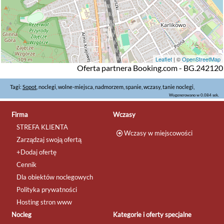
Leaflet
| ©
OpenStreetMap
Oferta partnera Booking.com - BG.242120
Tagi:
Sopot
, noclegi, wolne-miejsca, nadmorzem, spanie, wczasy, tanie noclegi,
Wygenerowano w 0.084 sek.
Firma
Wczasy
STREFA KLIENTA
Wczasy w miejscowości
Zarządzaj swoją ofertą
+Dodaj ofertę
Cennik
Dla obiektów noclegowych
Polityka prywatności
Hosting stron www
Nocleg
Kategorie i oferty specjalne