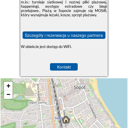
m.in.: turnieje siatkowej i nożnej piłki plażowej,
happeningi, występy estradowe czy biegi
przełajowe.. Plażą w Sopocie zajmuje się MOSiR,
który wynajmuje leżaki, kosze, sprzęt plażowy.
Szczegóły i rezerwacja u naszego partnera
W obiekcie jest dostęp do WiFi.
Kontakt
+
−