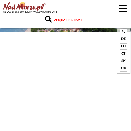
Od 2001 roku promujemy wczasy nad morzem
Google
translate
PL
DE
EN
CS
SK
UK