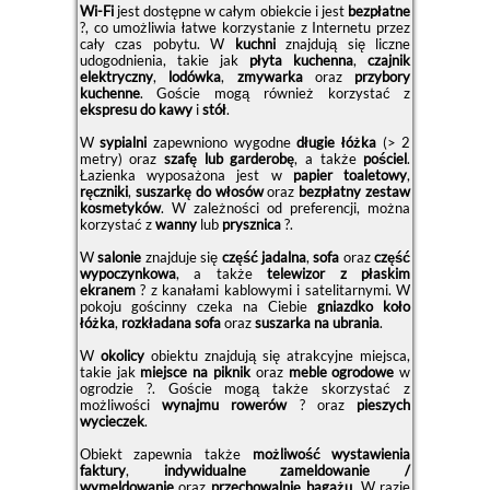
Wi-Fi
jest dostępne w całym obiekcie i jest
bezpłatne
?, co umożliwia łatwe korzystanie z Internetu przez
cały czas pobytu. W
kuchni
znajdują się liczne
udogodnienia, takie jak
płyta kuchenna
,
czajnik
elektryczny
,
lodówka
,
zmywarka
oraz
przybory
kuchenne
. Goście mogą również korzystać z
ekspresu do kawy
i
stół
.
W
sypialni
zapewniono wygodne
długie łóżka
(> 2
metry) oraz
szafę lub garderobę
, a także
pościel
.
Łazienka wyposażona jest w
papier toaletowy
,
ręczniki
,
suszarkę do włosów
oraz
bezpłatny zestaw
kosmetyków
. W zależności od preferencji, można
korzystać z
wanny
lub
prysznica
?.
W
salonie
znajduje się
część jadalna
,
sofa
oraz
część
wypoczynkowa
, a także
telewizor z płaskim
ekranem
? z kanałami kablowymi i satelitarnymi. W
pokoju gościnny czeka na Ciebie
gniazdko koło
łóżka
,
rozkładana sofa
oraz
suszarka na ubrania
.
W
okolicy
obiektu znajdują się atrakcyjne miejsca,
takie jak
miejsce na piknik
oraz
meble ogrodowe
w
ogrodzie ?. Goście mogą także skorzystać z
możliwości
wynajmu rowerów
? oraz
pieszych
wycieczek
.
Obiekt zapewnia także
możliwość wystawienia
faktury
,
indywidualne zameldowanie /
wymeldowanie
oraz
przechowalnię bagażu
. W razie