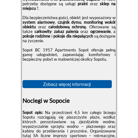
potrzeby dostępne są usługi
pralni
oraz
sklep na
miejscu
?.
Dla bezpieczeństwa gości, obiekt jest wyposażony w
system alarmowy
,
czujnik dymu
,
monitoring wokół
obiektu
oraz
całodobową ochronę
. Oferowane są
także
całkowity zakaz palenia
oraz
ogrzewanie
, a
pokoje rodzinne
i
pokoje dla niepalących
są dostępne
na życzenie.
Sopot BC 1957 Apartments Sopot oferuje pełną
gamę udogodnień, zapewniając komfortowy i
bezpieczny pobyt w malowniczej okolicy Sopotu.
Zobacz więcej informacji
Noclegi w Sopocie
Sopot opis:
Na przestrzeni 4,5 km całego brzegu
Sopotu rozciągają się piaszczyste plaże, wzdłuż
których porozstawiane są zjeżdżalnie wodne,
wypożyczalnie sprzętu wodno – plażowego oraz
kabiny do przebierania i prysznice. Organizowane
tutaj SA liczne imprezy sportowo – rekreacyjne,