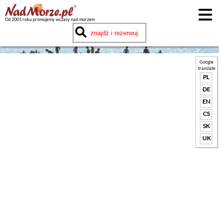
Od 2001 roku promujemy wczasy nad morzem
Google
translate
PL
DE
EN
CS
SK
UK