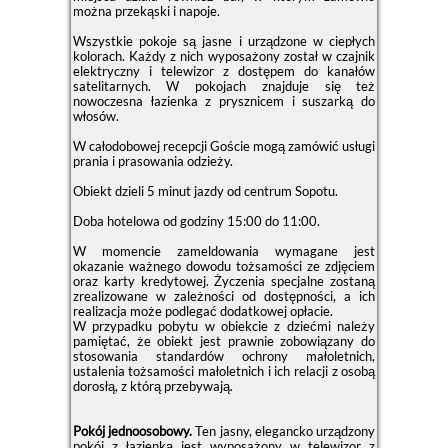
można przekąski i napoje.
Wszystkie pokoje są jasne i urządzone w ciepłych
kolorach. Każdy z nich wyposażony został w czajnik
elektryczny i telewizor z dostępem do kanałów
satelitarnych. W pokojach znajduje się też
nowoczesna łazienka z prysznicem i suszarką do
włosów.
W całodobowej recepcji Goście mogą zamówić usługi
prania i prasowania odzieży.
Obiekt dzieli 5 minut jazdy od centrum Sopotu.
Doba hotelowa od godziny
15:00
do
11:00
.
W momencie zameldowania wymagane jest
okazanie ważnego dowodu tożsamości ze zdjęciem
oraz karty kredytowej. Życzenia specjalne zostaną
zrealizowane w zależności od dostępności, a ich
realizacja może podlegać dodatkowej opłacie.
W przypadku pobytu w obiekcie z dziećmi należy
pamiętać, że obiekt jest prawnie zobowiązany do
stosowania standardów ochrony małoletnich,
ustalenia tożsamości małoletnich i ich relacji z osobą
dorosłą, z którą przebywają.
Pokój jednoosobowy.
Ten jasny, elegancko urządzony
pokój z łazienką jest wyposażony w telewizor z