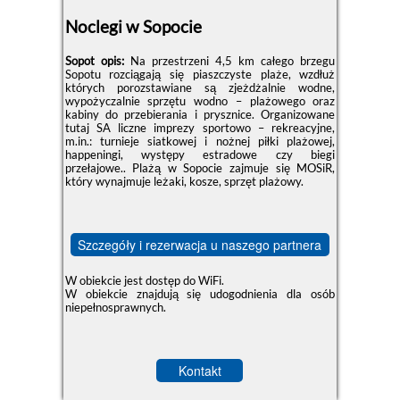
Noclegi w Sopocie
Sopot opis:
Na przestrzeni 4,5 km całego brzegu
Sopotu rozciągają się piaszczyste plaże, wzdłuż
których porozstawiane są zjeżdżalnie wodne,
wypożyczalnie sprzętu wodno – plażowego oraz
kabiny do przebierania i prysznice. Organizowane
tutaj SA liczne imprezy sportowo – rekreacyjne,
m.in.: turnieje siatkowej i nożnej piłki plażowej,
happeningi, występy estradowe czy biegi
przełajowe.. Plażą w Sopocie zajmuje się MOSiR,
który wynajmuje leżaki, kosze, sprzęt plażowy.
Szczegóły i rezerwacja u naszego partnera
W obiekcie jest dostęp do WiFi.
W obiekcie znajdują się udogodnienia dla osób
niepełnosprawnych.
Kontakt