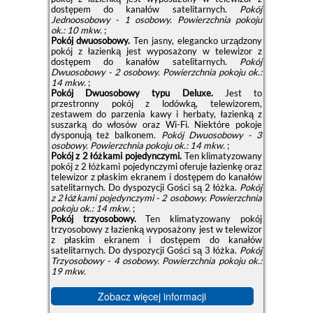
dostępem do kanałów satelitarnych.
Pokój
Jednoosobowy - 1 osobowy.
Powierzchnia pokoju
ok.: 10 mkw.
;
Pokój dwuosobowy.
Ten jasny, elegancko urządzony
pokój z łazienką jest wyposażony w telewizor z
dostępem do kanałów satelitarnych.
Pokój
Dwuosobowy - 2 osobowy.
Powierzchnia pokoju ok.:
14 mkw.
;
Pokój Dwuosobowy typu Deluxe.
Jest to
przestronny pokój z lodówką, telewizorem,
zestawem do parzenia kawy i herbaty, łazienką z
suszarką do włosów oraz Wi-Fi. Niektóre pokoje
dysponują też balkonem.
Pokój Dwuosobowy - 3
osobowy.
Powierzchnia pokoju ok.: 14 mkw.
;
Pokój z 2 łóżkami pojedynczymi.
Ten klimatyzowany
pokój z 2 łóżkami pojedynczymi oferuje łazienkę oraz
telewizor z płaskim ekranem i dostępem do kanałów
satelitarnych. Do dyspozycji Gości są 2 łóżka.
Pokój
z 2 łóżkami pojedynczymi - 2 osobowy.
Powierzchnia
pokoju ok.: 14 mkw.
;
Pokój trzyosobowy.
Ten klimatyzowany pokój
trzyosobowy z łazienką wyposażony jest w telewizor
z płaskim ekranem i dostępem do kanałów
satelitarnych. Do dyspozycji Gości są 3 łóżka.
Pokój
Trzyosobowy - 4 osobowy.
Powierzchnia pokoju ok.:
19 mkw.
Zobacz więcej informacji