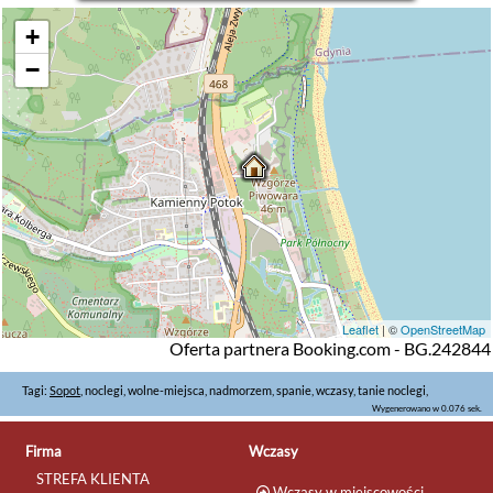
+
−
Leaflet
| ©
OpenStreetMap
Oferta partnera Booking.com - BG.242844
Tagi:
Sopot
, noclegi, wolne-miejsca, nadmorzem, spanie, wczasy, tanie noclegi,
Wygenerowano w 0.076 sek.
Firma
Wczasy
STREFA KLIENTA
Wczasy w miejscowości