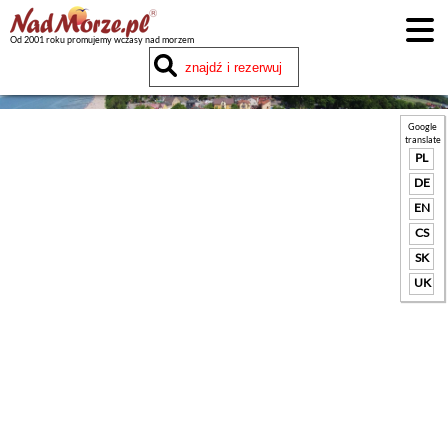
Od 2001 roku promujemy wczasy nad morzem
Google
translate
PL
DE
EN
CS
SK
UK