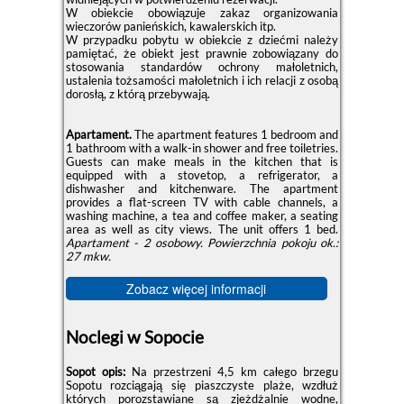
W obiekcie obowiązuje zakaz organizowania
wieczorów panieńskich, kawalerskich itp.
W przypadku pobytu w obiekcie z dziećmi należy
pamiętać, że obiekt jest prawnie zobowiązany do
stosowania standardów ochrony małoletnich,
ustalenia tożsamości małoletnich i ich relacji z osobą
dorosłą, z którą przebywają.
Apartament.
The apartment features 1 bedroom and
1 bathroom with a walk-in shower and free toiletries.
Guests can make meals in the kitchen that is
equipped with a stovetop, a refrigerator, a
dishwasher and kitchenware. The apartment
provides a flat-screen TV with cable channels, a
washing machine, a tea and coffee maker, a seating
area as well as city views. The unit offers 1 bed.
Apartament - 2 osobowy.
Powierzchnia pokoju ok.:
27 mkw.
Zobacz więcej informacji
Noclegi w Sopocie
Sopot opis:
Na przestrzeni 4,5 km całego brzegu
Sopotu rozciągają się piaszczyste plaże, wzdłuż
których porozstawiane są zjeżdżalnie wodne,