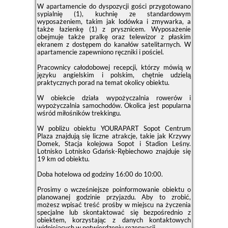
W apartamencie do dyspozycji gości przygotowano
sypialnię (1), kuchnię ze standardowym
wyposażeniem, takim jak lodówka i zmywarka, a
także łazienkę (1) z prysznicem. Wyposażenie
obejmuje także pralkę oraz telewizor z płaskim
ekranem z dostępem do kanałów satelitarnych. W
apartamencie zapewniono ręczniki i pościel.
Pracownicy całodobowej recepcji, którzy mówią w
języku angielskim i polskim, chętnie udzielą
praktycznych porad na temat okolicy obiektu.
W obiekcie działa wypożyczalnia rowerów i
wypożyczalnia samochodów. Okolica jest popularna
wśród miłośników trekkingu.
W pobliżu obiektu YOURAPART Sopot Centrum
Plaza znajdują się liczne atrakcje, takie jak Krzywy
Domek, Stacja kolejowa Sopot i Stadion Leśny.
Lotnisko Lotnisko Gdańsk-Rębiechowo znajduje się
19 km od obiektu.
Doba hotelowa od godziny
16:00
do
10:00
.
Prosimy o wcześniejsze poinformowanie obiektu o
planowanej godzinie przyjazdu. Aby to zrobić,
możesz wpisać treść prośby w miejscu na życzenia
specjalne lub skontaktować się bezpośrednio z
obiektem, korzystając z danych kontaktowych
widniejących w potwierdzeniu rezerwacji.