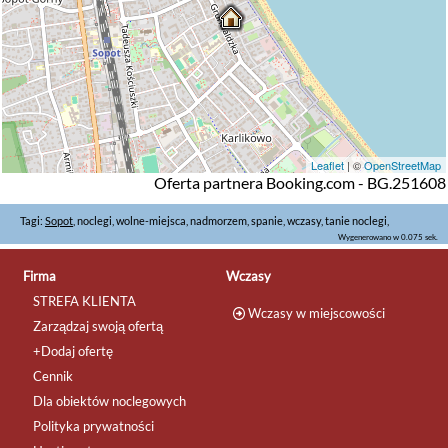
Leaflet
| ©
OpenStreetMap
Oferta partnera Booking.com - BG.251608
Tagi:
Sopot
, noclegi, wolne-miejsca, nadmorzem, spanie, wczasy, tanie noclegi,
Wygenerowano w 0.075 sek.
Firma
Wczasy
STREFA KLIENTA
Wczasy w miejscowości
Zarządzaj swoją ofertą
+Dodaj ofertę
Cennik
Dla obiektów noclegowych
Polityka prywatności