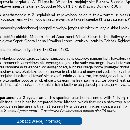
apewnia bezpłatne Wi-Fi i pralkę. W pobliżu znajduje się: Plaża w Sopocie. A
iekawe miejsca takie jak: Sopockie Molo ( 1,1 km), Krzywy Domek ( 600 m).
 apartamencie z 2 sypialniami zapewniono salon z telewizorem z płas
yposażeniem, w tym lodówką i zmywarką, a także łazienkę (1) z prysznicem. W
racownicy całodobowej recepcji mówią w języku niemieckim, angielskim i polsk
 pobliżu obiektu Modern Pastel Apartment Victus Close to the Railway Stati
olejowa Sopot, Opera Leśna i Stadion Leśny. Lotnisko Lotnisko Gdańsk-Rębiec
oba hotelowa od godziny
15:00
do
11:00
.
 obiekcie obowiązuje zakaz organizowania wieczorów panieńskich, kawalerskic
 momencie zameldowania wymagane jest okazanie ważnego dowodu tożsamośc
realizowane w zależności od dostępności, a ich realizacja może podlegać dodat
rosimy o wcześniejsze poinformowanie obiektu o planowanej godzinie przyjaz
pecjalne lub skontaktować się bezpośrednio z obiektem, korzystając z danych 
 przypadku pobytu w obiekcie z dziećmi należy pamiętać, że obiekt jest 
stalenia tożsamości małoletnich i ich relacji z osobą dorosłą, z którą przebywają
partament z 2 sypialniami.
This spacious apartment comes with 1 living 
oiletries. Meals can be prepared in the kitchen, which features a stovetop, a
loors, a seating area with a flat-screen TV with streaming services, a washing 
as 3 beds.
Apartament - 7 osobowy.
Powierzchnia pokoju ok.: 76 mkw.
Zobacz więcej informacji