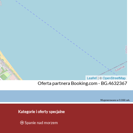
Leaflet
| ©
OpenStreetMap
Oferta partnera Booking.com - BG.4632367
Wygenerowano w 0.088 sek.
Kategorie i oferty specjalne
Spanie nad morzem