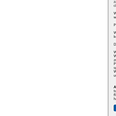
z
c
W
w
P
W
k
D
W
W
z
P
s
W
u
A
t
f
h