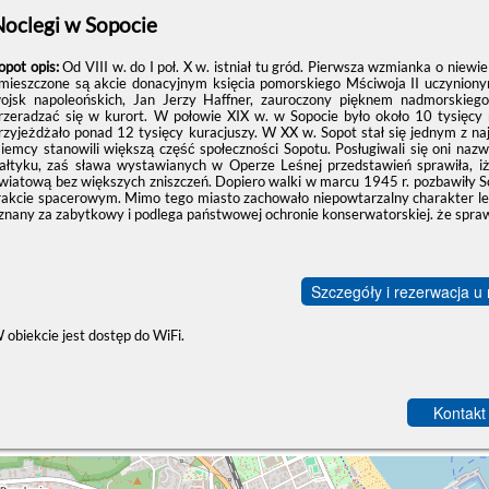
Noclegi w Sopocie
opot opis:
Od VIII w. do I poł. X w. istniał tu gród. Pierwsza wzmianka o niew
mieszczone są akcie donacyjnym księcia pomorskiego Mściwoja II uczynionym
ojsk napoleońskich, Jan Jerzy Haffner, zauroczony pięknem nadmorskiego
rzeradzać się w kurort. W połowie XIX w. w Sopocie było około 10 tysięcy 
rzyjeżdżało ponad 12 tysięcy kuracjuszy. W XX w. Sopot stał się jednym z na
iemcy stanowili większą część społeczności Sopotu. Posługiwali się oni nazw
ałtyku, zaś sława wystawianych w Operze Leśnej przedstawień sprawiła, iż
wiatową bez większych zniszczeń. Dopiero walki w marcu 1945 r. pozbawiły 
rakcie spacerowym. Mimo tego miasto zachowało niepowtarzalny charakter let
znany za zabytkowy i podlega państwowej ochronie konserwatorskiej. że spr
Szczegóły i rezerwacja u
 obiekcie jest dostęp do WiFi.
Kontakt