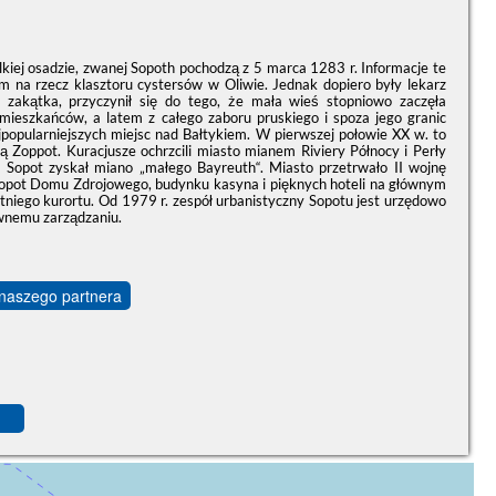
ielkiej osadzie, zwanej Sopoth pochodzą z 5 marca 1283 r. Informacje te
 na rzecz klasztoru cystersów w Oliwie. Jednak dopiero były lekarz
 zakątka, przyczynił się do tego, że mała wieś stopniowo zaczęła
mieszkańców, a latem z całego zaboru pruskiego i spoza jego granic
jpopularniejszych miejsc nad Bałtykiem. W pierwszej połowie XX w. to
ą Zoppot. Kuracjusze ochrzcili miasto mianem Riviery Północy i Perły
 Sopot zyskał miano „małego Bayreuth“. Miasto przetrwało II wojnę
Sopot Domu Zdrojowego, budynku kasyna i pięknych hoteli na głównym
niego kurortu. Od 1979 r. zespół urbanistyczny Sopotu jest urzędowo
awnemu zarządzaniu.
 naszego partnera