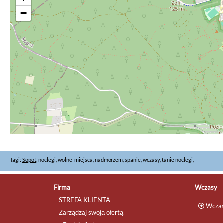
−
Tagi:
Sopot
, noclegi, wolne-miejsca, nadmorzem, spanie, wczasy, tanie noclegi,
Firma
Wczasy
STREFA KLIENTA
Wczas
Zarządzaj swoją ofertą