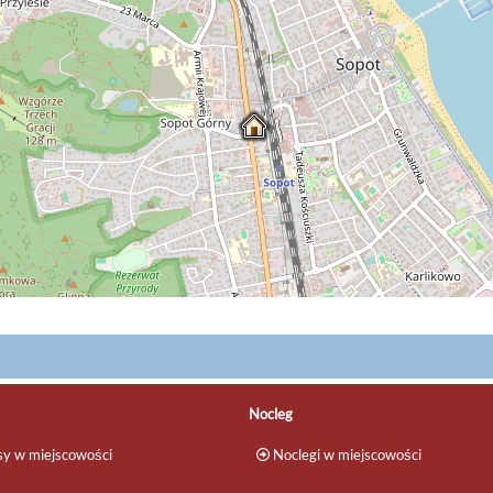
Nocleg
y w miejscowości
Noclegi w miejscowości