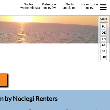
Noclegi
Kategorie
Oferty
Sprawdzone
wolne miejsca
noclegów
specjalne
noclegi
noclegów
+Dodaj
ofertę
Google
translate
PL
DE
EN
CS
SK
UK
n by Noclegi Renters