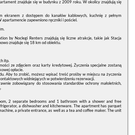
partament znajduje się w budynku z 2009 roku. W okolicy znajdują się
kim ekranem z dostępem do kanałów kablowych, kuchnię z pełnym
 apartamencie zapewniono ręczniki i pościel.
im.
on by Noclegi Renters znajdują się liczne atrakcje, takie jak Stacja
howo znajduje się 18 km od obiektu.
h itp.
i ze zdjęciem oraz karty kredytowej. Życzenia specjalne zostaną
kowej opłacie.
du. Aby to zrobić, możesz wpisać treść prośby w miejscu na życzenia
kontaktowych widniejących w potwierdzeniu rezerwacji.
prawnie zobowiązany do stosowania standardów ochrony małoletnich,
.
room, 2 separate bedrooms and 1 bathroom with a shower and free
 refrigerator, a dishwasher and kitchenware. The apartment has parquet
machine, a private entrance, as well as a tea and coffee maker. The unit