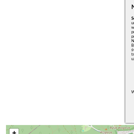
S
u
w
p
p
N
B
ś
t
u
W
+