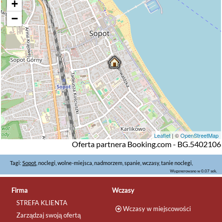
+
−
Leaflet
| ©
OpenStreetMap
Oferta partnera Booking.com - BG.5402106
Tagi:
Sopot
, noclegi, wolne-miejsca, nadmorzem, spanie, wczasy, tanie noclegi,
Wygenerowano w 0.07 sek.
Firma
Wczasy
STREFA KLIENTA
Wczasy w miejscowości
Zarządzaj swoją ofertą