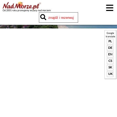
Od 2001 roku promujemy wczasy nad morzem
Google
translate
PL
DE
EN
CS
SK
UK