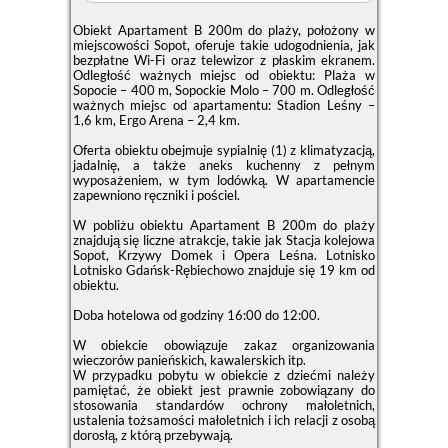
Obiekt Apartament B 200m do plaży, położony w
miejscowości Sopot, oferuje takie udogodnienia, jak
bezpłatne Wi-Fi oraz telewizor z płaskim ekranem.
Odległość ważnych miejsc od obiektu: Plaża w
Sopocie – 400 m, Sopockie Molo – 700 m. Odległość
ważnych miejsc od apartamentu: Stadion Leśny –
1,6 km, Ergo Arena – 2,4 km.
Oferta obiektu obejmuje sypialnię (1) z klimatyzacją,
jadalnię, a także aneks kuchenny z pełnym
wyposażeniem, w tym lodówką. W apartamencie
zapewniono ręczniki i pościel.
W pobliżu obiektu Apartament B 200m do plaży
znajdują się liczne atrakcje, takie jak Stacja kolejowa
Sopot, Krzywy Domek i Opera Leśna. Lotnisko
Lotnisko Gdańsk-Rębiechowo znajduje się 19 km od
obiektu.
Doba hotelowa od godziny
16:00
do
12:00
.
W obiekcie obowiązuje zakaz organizowania
wieczorów panieńskich, kawalerskich itp.
W przypadku pobytu w obiekcie z dziećmi należy
pamiętać, że obiekt jest prawnie zobowiązany do
stosowania standardów ochrony małoletnich,
ustalenia tożsamości małoletnich i ich relacji z osobą
dorosłą, z którą przebywają.