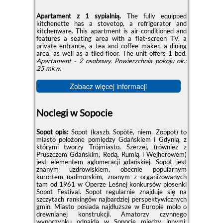
Apartament z 1 sypialnią.
The fully equipped
kitchenette has a stovetop, a refrigerator and
kitchenware. This apartment is air-conditioned and
features a seating area with a flat-screen TV, a
private entrance, a tea and coffee maker, a dining
area, as well as a tiled floor. The unit offers 1 bed.
Apartament - 2 osobowy.
Powierzchnia pokoju ok.:
25 mkw.
Zobacz więcej informacji
Noclegi w Sopocie
Sopot opis:
Sopot (kaszb. Sopòtë, niem. Zoppot) to
miasto położone pomiędzy Gdańskiem i Gdynią, z
którymi tworzy Trójmiasto. Szerzej, (również z
Pruszczem Gdańskim, Redą, Rumią i Wejherowem)
jest elementem aglomeracji gdańskiej. Sopot jest
znanym uzdrowiskiem, obecnie popularnym
kurortem nadmorskim, znanym z organizowanych
tam od 1961 w Operze Leśnej konkursów piosenki
Sopot Festival. Sopot regularnie znajduje się na
szczytach rankingów najbardziej perspektywicznych
gmin. Miasto posiada najdłuższe w Europie molo o
drewnianej konstrukcji. Amatorzy czynnego
wypoczynku odnajdą w Sopocie między innymi: