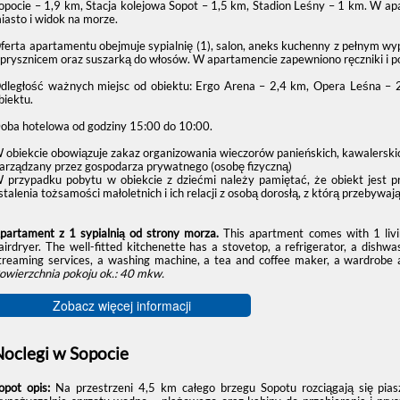
opocie – 1,9 km, Stacja kolejowa Sopot – 1,5 km, Stadion Leśny – 1 km. W ap
iasto i widok na morze.
ferta apartamentu obejmuje sypialnię (1), salon, aneks kuchenny z pełnym w
 prysznicem oraz suszarką do włosów. W apartamencie zapewniono ręczniki i po
dległość ważnych miejsc od obiektu: Ergo Arena – 2,4 km, Opera Leśna – 
biektu.
oba hotelowa od godziny
15:00
do
10:00
.
 obiekcie obowiązuje zakaz organizowania wieczorów panieńskich, kawalerskic
arządzany przez gospodarza prywatnego (osobę fizyczną)
 przypadku pobytu w obiekcie z dziećmi należy pamiętać, że obiekt jest 
stalenia tożsamości małoletnich i ich relacji z osobą dorosłą, z którą przebywają
partament z 1 sypialnią od strony morza.
This apartment comes with 1 liv
airdryer. The well-fitted kitchenette has a stovetop, a refrigerator, a dish
treaming services, a washing machine, a tea and coffee maker, a wardrobe 
owierzchnia pokoju ok.: 40 mkw.
Zobacz więcej informacji
Noclegi w Sopocie
opot opis:
Na przestrzeni 4,5 km całego brzegu Sopotu rozciągają się pias