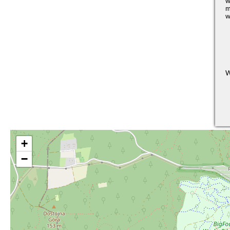
w
m
w
W
+
−