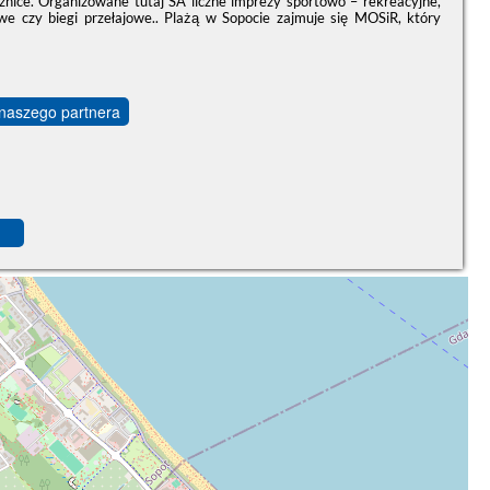
znice. Organizowane tutaj SA liczne imprezy sportowo – rekreacyjne,
dowe czy biegi przełajowe.. Plażą w Sopocie zajmuje się MOSiR, który
 naszego partnera