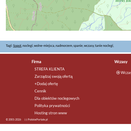
Tagi:
Sopot
, noclegi, wolne-miejsca, nadmorzem, spanie, wczasy, tanie noclegi,
Firma
Wczasy
STREFA KLIENTA
Wczas
Zarządzaj swoją ofertą
+Dodaj ofertę
Cennik
Dla obiektów noclegowych
Polityka prywatności
Hosting stron www
© 2001-2026
(-) PolskiePortale.pl