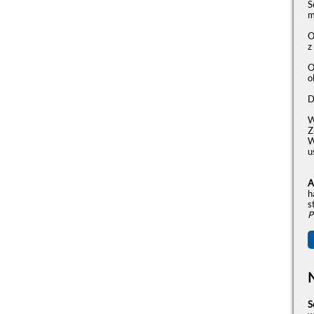
S
m
O
z
O
o
D
W
Z
W
u
A
h
s
P
S