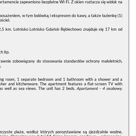
artamencie zapewniono bezpłatne Wi-Fi. Z okien roztacza się widok na
yposażeniem, w tym lodówką i ekspresem do kawy, a także łazienkę (1)
ściel.
2,5 km. Lotnisko Lotnisko Gdańsk-Rębiechowo znajduje się 17 km od
h itp.
prawnie zobowiązany do stosowania standardów ochrony małoletnich,
.
ing room, 1 separate bedroom and 1 bathroom with a shower and a
washer and kitchenware. The apartment features a flat-screen TV with
as well as sea views. The unit has 2 beds.
Apartament - 4 osobowy.
zczyste plaże, wzdłuż których porozstawiane są zjeżdżalnie wodne,