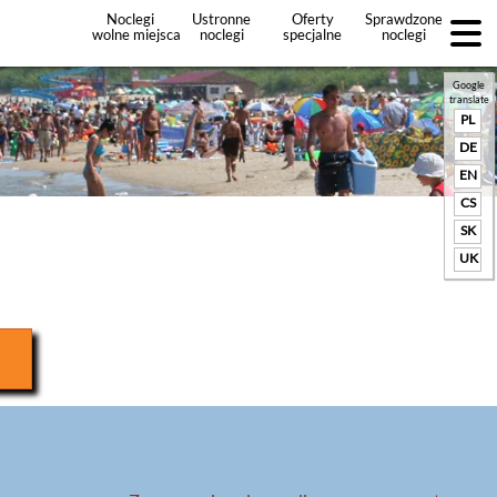
Noclegi
Ustronne
Oferty
Sprawdzone
wolne miejsca
noclegi
specjalne
noclegi
noclegów
+Dodaj
ofertę
Google
translate
PL
DE
EN
CS
SK
UK