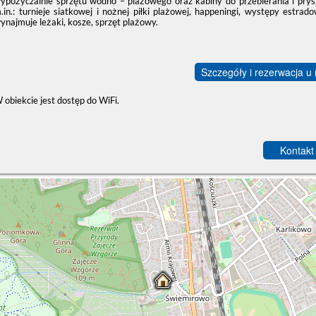
ypożyczalnie sprzętu wodno – plażowego oraz kabiny do przebierania i prys
.in.: turnieje siatkowej i nożnej piłki plażowej, happeningi, występy estra
ynajmuje leżaki, kosze, sprzęt plażowy.
Szczegóły i rezerwacja u
 obiekcie jest dostęp do WiFi.
Kontakt