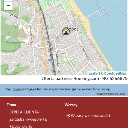
−
Leaflet
| ©
OpenStreetMap
Oferta partnera Booking.com - BG.6266875
Tagi:
Sopot
, noclegi, wolne-miejsca, nadmorzem, spanie, wczasy, tanie noclegi,
Wygenerowano w 0.074 sek.
Firma
Wczasy
STREFA KLIENTA
Wczasy w miejscowości
Zarządzaj swoją ofertą
+Dodaj ofertę