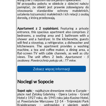
W przypadku pobytu w obiekcie z dziećmi należy
pamiętać, że obiekt jest prawnie zobowiązany do
stosowania standardów ochrony małoletnich,
ustalenia tożsamości małoletnich i ich relacji z osobą
dorosłą, z którą przebywają.
Apartament z 2 sypialniami.
Featuring a private
entrance, this spacious apartment also comprises 2
bedrooms, a seating area and 1 bathroom with a
shower and a hairdryer. In the kitchenette, guests
will find a stovetop, a refrigerator, a dishwasher and
kitchenware. The apartment provides a washing
machine, a tea and coffee maker, a dining area, a
flat-screen TV with cable channels, as well as city
views. The unit offers 2 beds.
Apartament - 5
osobowy.
Powierzchnia pokoju ok.: 77 mkw.
Zobacz więcej informacji
Noclegi w Sopocie
Sopot opis:
- najdłuższe drewniane molo w Europie -
plaże nad Zatoką Gdańską - Opera Leśna - Grand
Hotel z 1927 roku, do 1945 roku jako Kasino-Hotel,
ul. Powstańców Warszawy 12-14 - Trójmiejski Park
Krajobrazowy - uzdrowisko z ujęciem wody