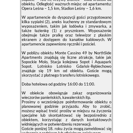
obiektu. Odległość ważnych miejsc od apartamentu:
Opera Leśna – 1,5 km, Stadion Leśny – 1,6 km.
W apartamencie do dyspozycji gości przygotowano
kilka sypialni (2), aneks kuchenny ze standardowym
wyposażeniem, takim jak lodówka i zmywarka, a
także łazienkę (1) z prysznicem. Wyposażenie
obejmuje także pralkę oraz telewizor z płaskim
ekranem z dostępem do kanałów kablowych. W
apartamencie zapewniono ręczniki i pościel.
W pobliżu obiektu Monte Cassino 49 by NorthSide
Apartments znajdują się liczne atrakcje, takie jak
Sopockie Molo, Stacja kolejowa Sopot i Aquapark
Sopot. Lotnisko Lotnisko Gdańsk-Rębiechowo
znajduje się 19 km od obiektu. Goście mogą
skorzystać z płatnego transferu lotniskowego.
Doba hotelowa od godziny
16:00
do
11:00
.
W obiekcie obowiązuje zakaz organizowania
wieczorów panieńskich, kawalerskich itp.
Prosimy o wcześniejsze poinformowanie obiektu o
planowanej godzinie przyjazdu. Aby to zrobić,
możesz wpisać treść prośby w miejscu na życzenia
specjalne lub skontaktować się bezpośrednio z
obiektem, korzystając z danych kontaktowych
widniejących w potwierdzeniu rezerwacji.
Goście poniżej 18. roku życia mogą zameldować się
wyłącznie z rodzicem lub oficjalnym opiekunem.