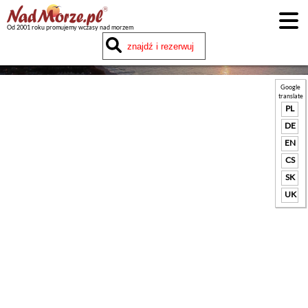
Od 2001 roku promujemy wczasy nad morzem
Google
translate
PL
DE
EN
CS
SK
UK