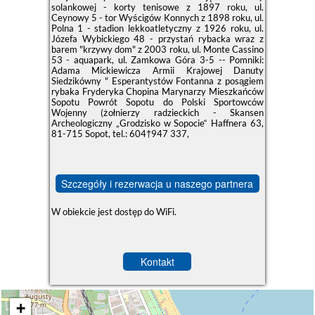
solankowej - korty tenisowe z 1897 roku, ul.
Ceynowy 5 - tor Wyścigów Konnych z 1898 roku, ul.
Polna 1 - stadion lekkoatletyczny z 1926 roku, ul.
Józefa Wybickiego 48 - przystań rybacka wraz z
barem "krzywy dom" z 2003 roku, ul. Monte Cassino
53 - aquapark, ul. Zamkowa Góra 3-5 -- Pomniki:
Adama Mickiewicza Armii Krajowej Danuty
Siedzikówny " Esperantystów Fontanna z posągiem
rybaka Fryderyka Chopina Marynarzy Mieszkańców
Sopotu Powrót Sopotu do Polski Sportowców
Wojenny (żołnierzy radzieckich - Skansen
Archeologiczny „Grodzisko w Sopocie“ Haffnera 63,
81-715 Sopot, tel.: 604†947 337,
Szczegóły i rezerwacja u naszego partnera
W obiekcie jest dostęp do WiFi.
Kontakt
+