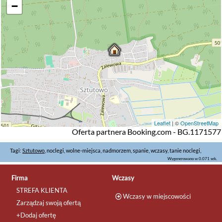
−
Leaflet
| ©
OpenStreetMap
Oferta partnera Booking.com - BG.1171577
Tagi:
Sztutowo
, noclegi, wolne-miejsca, nadmorzem, spanie, wczasy, tanie noclegi,
Wygenerowano w 0.071 sek.
Firma
Wczasy
STREFA KLIENTA
Wczasy w miejscowości
Zarządzaj swoją ofertą
+Dodaj ofertę