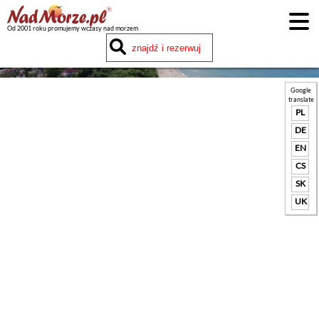
Od 2001 roku promujemy wczasy nad morzem
Google
translate
PL
DE
EN
CS
SK
UK