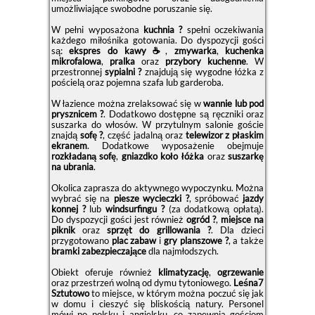
umożliwiające swobodne poruszanie się.
W pełni wyposażona
kuchnia ?
spełni oczekiwania
każdego miłośnika gotowania. Do dyspozycji gości
są:
ekspres do kawy ☕
,
zmywarka
,
kuchenka
mikrofalowa
,
pralka
oraz
przybory kuchenne
. W
przestronnej
sypialni ?
znajdują się wygodne łóżka z
pościelą oraz pojemna szafa lub garderoba.
W łazience można zrelaksować się w
wannie lub pod
prysznicem ?
. Dodatkowo dostępne są ręczniki oraz
suszarka do włosów. W przytulnym salonie goście
znajdą
sofę ?️
, część jadalną oraz
telewizor z płaskim
ekranem
. Dodatkowe wyposażenie obejmuje
rozkładaną sofę
,
gniazdko koło łóżka
oraz
suszarkę
na ubrania
.
Okolica zaprasza do aktywnego wypoczynku. Można
wybrać się na
piesze wycieczki ?
, spróbować
jazdy
konnej ?
lub
windsurfingu ?
(za dodatkową opłatą).
Do dyspozycji gości jest również
ogród ?
,
miejsce na
piknik
oraz
sprzęt do grillowania ?
. Dla dzieci
przygotowano
plac zabaw
i
gry planszowe ?
, a także
bramki zabezpieczające
dla najmłodszych.
Obiekt oferuje również
klimatyzację
,
ogrzewanie
oraz przestrzeń wolną od dymu tytoniowego.
Leśna7
Sztutowo
to miejsce, w którym można poczuć się jak
w domu i cieszyć się bliskością natury. Personel
mówi po polsku i angielsku, co zapewnia gościom