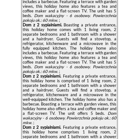
includes a barbecue. Featuring a terrace with garden
views, this holiday home also features a tea and
coffee maker and a flat-screen TV. The unit has 5
beds.
Dom wakacyjny - 6 osobowy.
Powierzchnia
pokoju ok.: 60 mkw.
;
Dom z 2 sypialniami.
Boasting a private entrance,
this holiday home comes with 1 living room, 2
separate bedrooms and 1 bathroom with a shower
and a hairdryer. Guests will find a stovetop, a
refrigerator, kitchenware and a microwave in the
fully equipped kitchen. The holiday home also
includes a barbecue. Featuring a terrace with garden
views, this holiday home also features a tea and
coffee maker and a flat-screen TV. The unit has 5
beds.
Dom wakacyjny - 6 osobowy.
Powierzchnia
pokoju ok.: 60 mkw.
;
Dom z 2 sypialniami.
Featuring a private entrance,
this holiday home is comprised of 1 living room, 2
separate bedrooms and 1 bathroom with a shower
and a hairdryer. Guests will find a stovetop, a
refrigerator, kitchenware and a microwave in the
well-equipped kitchen. The holiday home also has a
barbecue. Boasting a terrace with garden views, this
holiday home also offers a tea and coffee maker and
a flat-screen TV. The unit offers 5 beds.
Dom
wakacyjny - 6 osobowy.
Powierzchnia pokoju ok.: 60
mkw.
;
Dom z 2 sypialniami.
Featuring a private entrance,
this holiday home comprises 1 living room, 2
separate bedrooms and 1 bathroom with a shower