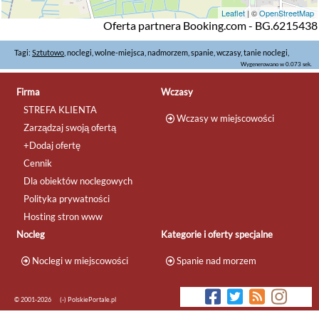
Leaflet
| ©
OpenStreetMap
Oferta partnera Booking.com - BG.6215438
Tagi:
Sztutowo
, noclegi, wolne-miejsca, nadmorzem, spanie, wczasy, tanie noclegi,
Wygenerowano w 0.073 sek.
Firma
Wczasy
STREFA KLIENTA
Wczasy w miejscowości
Zarządzaj swoją ofertą
+Dodaj ofertę
Cennik
Dla obiektów noclegowych
Polityka prywatności
Hosting stron www
Nocleg
Kategorie i oferty specjalne
Noclegi w miejscowości
Spanie nad morzem
© 2001-2026
(-) PolskiePortale.pl