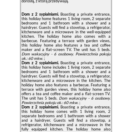
dorosłą, z którą przebywają.
Dom z 2 sypialniami.
Boasting a private entrance,
this holiday home features 1 living room, 2 separate
bedrooms and 1 bathroom with a shower and a
hairdryer. Guests will find a stovetop, a refrigerator,
kitchenware and a microwave in the well-equipped
kitchen. The holiday home also comes with a
barbecue. Featuring a terrace with garden views,
this holiday home also features a tea and coffee
maker and a flat-screen TV. The unit has 5 beds.
Dom wakacyjny - 6 osobowy.
Powierzchnia pokoju
ok.: 60 mkw.
;
Dom z 2 sypialniami.
Boasting a private entrance,
this holiday home includes 1 living room, 2 separate
bedrooms and 1 bathroom with a shower and a
hairdryer. Guests will find a stovetop, a refrigerator,
kitchenware and a microwave in the kitchen. The
holiday home also features a barbecue. Featuring a
terrace with garden views, this holiday home also
offers a tea and coffee maker and a flat-screen TV.
The unit has 5 beds.
Dom wakacyjny - 6 osobowy.
Powierzchnia pokoju ok.: 60 mkw.
;
Dom z 2 sypialniami.
Boasting a private entrance,
this holiday home comes with 1 living room, 2
separate bedrooms and 1 bathroom with a shower
and a hairdryer. Guests will find a stovetop, a
refrigerator, kitchenware and a microwave in the
fully equipped kitchen. The holiday home also