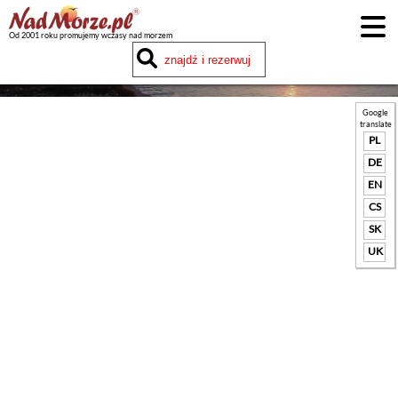
Od 2001 roku promujemy wczasy nad morzem
Google
translate
PL
DE
EN
CS
SK
UK