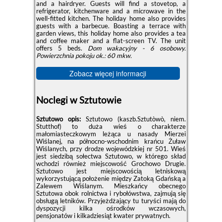
and a hairdryer. Guests will find a stovetop, a
refrigerator, kitchenware and a microwave in the
well-fitted kitchen. The holiday home also provides
guests with a barbecue. Boasting a terrace with
garden views, this holiday home also provides a tea
and coffee maker and a flat-screen TV. The unit
offers 5 beds.
Dom wakacyjny - 6 osobowy.
Powierzchnia pokoju ok.: 60 mkw.
Zobacz więcej informacji
Noclegi w Sztutowie
Sztutowo opis:
Sztutowo (kaszb.Sztutòwò, niem.
Stutthof) to duża wieś o charakterze
małomiasteczkowym leżąca u nasady Mierzei
Wiślanej, na północno-wschodnim krańcu Żuław
Wiślanych, przy drodze wojewódzkiej nr 501. Wieś
jest siedzibą sołectwa Sztutowo, w którego skład
wchodzi również miejscowość Grochowo Drugie.
Sztutowo jest miejscowością letniskową
wykorzystującą położenie między Zatoką Gdańską a
Zalewem Wiślanym. Mieszkańcy obecnego
Sztutowa obok rolnictwa i rybołówstwa, zajmują się
obsługą letników. Przyjeżdżający tu turyści mają do
dyspozycji kilka ośrodków wczasowych,
pensjonatów i kilkadziesiąt kwater prywatnych.