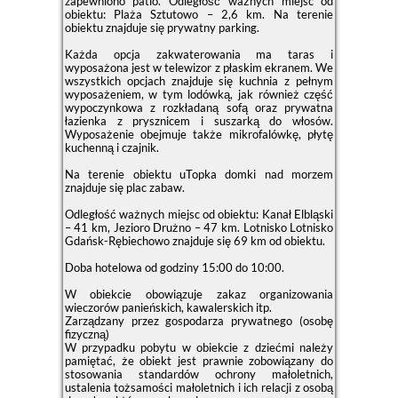
zapewniono patio. Odległość ważnych miejsc od
obiektu: Plaża Sztutowo – 2,6 km. Na terenie
obiektu znajduje się prywatny parking.
Każda opcja zakwaterowania ma taras i
wyposażona jest w telewizor z płaskim ekranem. We
wszystkich opcjach znajduje się kuchnia z pełnym
wyposażeniem, w tym lodówką, jak również część
wypoczynkowa z rozkładaną sofą oraz prywatna
łazienka z prysznicem i suszarką do włosów.
Wyposażenie obejmuje także mikrofalówkę, płytę
kuchenną i czajnik.
Na terenie obiektu uTopka domki nad morzem
znajduje się plac zabaw.
Odległość ważnych miejsc od obiektu: Kanał Elbląski
– 41 km, Jezioro Drużno – 47 km. Lotnisko Lotnisko
Gdańsk-Rębiechowo znajduje się 69 km od obiektu.
Doba hotelowa od godziny
15:00
do
10:00
.
W obiekcie obowiązuje zakaz organizowania
wieczorów panieńskich, kawalerskich itp.
Zarządzany przez gospodarza prywatnego (osobę
fizyczną)
W przypadku pobytu w obiekcie z dziećmi należy
pamiętać, że obiekt jest prawnie zobowiązany do
stosowania standardów ochrony małoletnich,
ustalenia tożsamości małoletnich i ich relacji z osobą