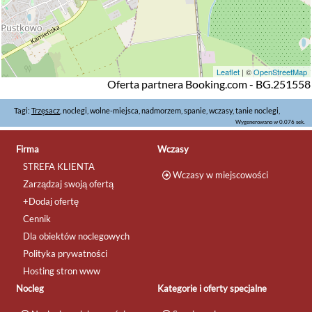
Leaflet
| ©
OpenStreetMap
Oferta partnera Booking.com - BG.251558
Tagi:
Trzęsacz
, noclegi, wolne-miejsca, nadmorzem, spanie, wczasy, tanie noclegi,
Wygenerowano w 0.076 sek.
Firma
Wczasy
STREFA KLIENTA
Wczasy w miejscowości
Zarządzaj swoją ofertą
+Dodaj ofertę
Cennik
Dla obiektów noclegowych
Polityka prywatności
Hosting stron www
Nocleg
Kategorie i oferty specjalne