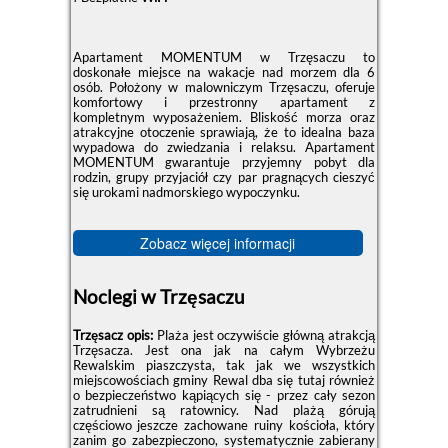
Apartament MOMENTUM w Trzęsaczu to
doskonałe miejsce na wakacje nad morzem dla 6
osób. Położony w malowniczym Trzęsaczu, oferuje
komfortowy i przestronny apartament z
kompletnym wyposażeniem. Bliskość morza oraz
atrakcyjne otoczenie sprawiają, że to idealna baza
wypadowa do zwiedzania i relaksu. Apartament
MOMENTUM gwarantuje przyjemny pobyt dla
rodzin, grupy przyjaciół czy par pragnących cieszyć
się urokami nadmorskiego wypoczynku.
Zobacz więcej informacji
Noclegi w Trzęsaczu
Trzęsacz opis:
Plaża jest oczywiście główną atrakcją
Trzęsacza. Jest ona jak na całym Wybrzeżu
Rewalskim piaszczysta, tak jak we wszystkich
miejscowościach gminy Rewal dba się tutaj również
o bezpieczeństwo kąpiących się - przez cały sezon
zatrudnieni są ratownicy. Nad plażą górują
częściowo jeszcze zachowane ruiny kościoła, który
zanim go zabezpieczono, systematycznie zabierany