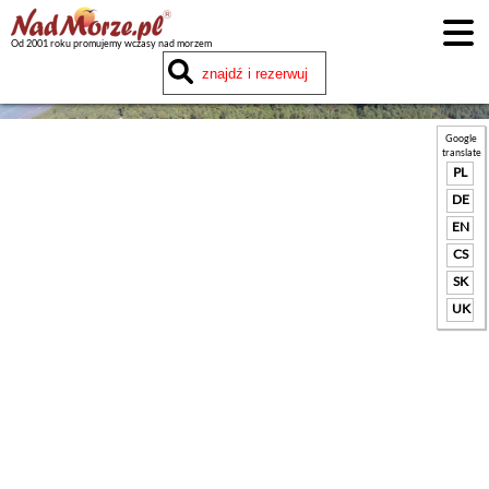
Od 2001 roku promujemy wczasy nad morzem
Google
translate
PL
DE
EN
CS
SK
UK