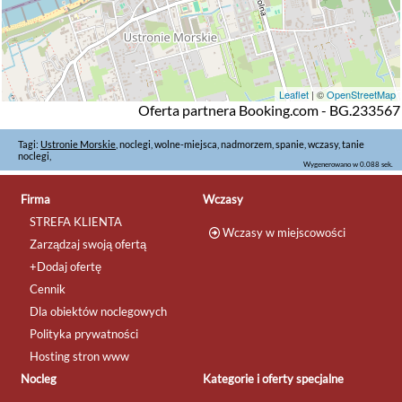
Leaflet
| ©
OpenStreetMap
Oferta partnera Booking.com - BG.233567
Tagi:
Ustronie Morskie
, noclegi, wolne-miejsca, nadmorzem, spanie, wczasy, tanie
noclegi,
Wygenerowano w 0.088 sek.
Firma
Wczasy
STREFA KLIENTA
Wczasy w miejscowości
Zarządzaj swoją ofertą
+Dodaj ofertę
Cennik
Dla obiektów noclegowych
Polityka prywatności
Hosting stron www
Nocleg
Kategorie i oferty specjalne