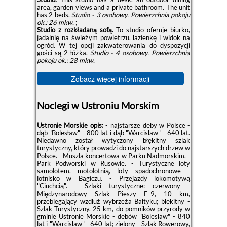
area, garden views and a private bathroom. The unit
has 2 beds.
Studio - 3 osobowy.
Powierzchnia pokoju
ok.: 26 mkw.
;
Studio z rozkładaną sofą.
To studio oferuje biurko,
jadalnię na świeżym powietrzu, łazienkę i widok na
ogród. W tej opcji zakwaterowania do dyspozycji
gości są 2 łóżka.
Studio - 4 osobowy.
Powierzchnia
pokoju ok.: 28 mkw.
Zobacz więcej informacji
Noclegi w Ustroniu Morskim
Ustronie Morskie opis:
- najstarsze dęby w Polsce -
dąb "Bolesław" - 800 lat i dąb "Warcisław" - 640 lat.
Niedawno został wytyczony błękitny szlak
turystyczny, który prowadzi do najstarszych drzew w
Polsce. - Muszla koncertowa w Parku Nadmorskim. -
Park Podworski w Rusowie. - Turystyczne loty
samolotem, motolotnią, loty spadochronowe -
lotnisko w Bagiczu. - Przejazdy lokomotywą
"Ciuchcią". - Szlaki turystyczne: czerwony -
Międzynarodowy Szlak Pieszy E-9, 10 km,
przebiegający wzdłuż wybrzeża Bałtyku; błękitny -
Szlak Turystyczny, 25 km, do pomników przyrody w
gminie Ustronie Morskie - dębów "Bolesław" - 840
lat i "Warcisław" - 640 lat; zielony - Szlak Rowerowy,