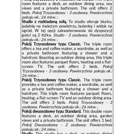
room features a desk, an outdoor dining area, sea
views and a private bathroom. The unit offers 2
beds.
Pokój Trzyosobowy - 3 osobowy.
Powierzchnia
pokoju ok.: 26 mkw.
;
Studio z rozkładaną sofą.
To studio oferuje biurko,
jadalnię na świeżym powietrzu, łazienkę i widok na
ogród. W tej opcji zakwaterowania do dyspozycji
gości są 2 łóżka.
Studio - 3 osobowy.
Powierzchnia
pokoju ok.: 26 mkw.
;
Pokój Trzyosobowy typu Classic.
The triple room
offers a tea and coffee maker, a wardrobe, as well as
a private bathroom featuring a shower and a
hairdryer. Boasting an outdoor dining area, this triple
room also features parquet floors, heating and a flat-
screen TV. The unit offers 2 beds.
Pokój
Trzyosobowy - 3 osobowy.
Powierzchnia pokoju ok.:
26 mkw.
;
Pokój Trzyosobowy typu Classic.
The triple room
provides a tea and coffee maker, a wardrobe, as well
as a private bathroom featuring a shower and a
hairdryer. This triple room features parquet floors,
heating, a flat-screen TV and an outdoor dining area.
The unit offers 2 beds.
Pokój Trzyosobowy - 3
osobowy.
Powierzchnia pokoju ok.: 26 mkw.
;
Pokój dwuosobowy typu Standard.
This double room
features a desk, an outdoor dining area, garden
views and a private bathroom. The unit offers 1 bed.
Pokój Dwuosobowy - 2 osobowy.
Powierzchnia
pokoju ok.: 24 mkw.
;
Studio.
This studio has a desk, an outdoor dining