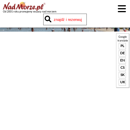
Od 2001 roku promujemy wczasy nad morzem
Google
translate
PL
DE
EN
CS
SK
UK