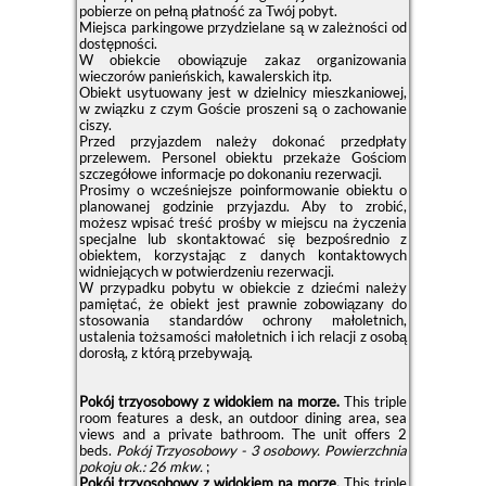
pobierze on pełną płatność za Twój pobyt.
Miejsca parkingowe przydzielane są w zależności od
dostępności.
W obiekcie obowiązuje zakaz organizowania
wieczorów panieńskich, kawalerskich itp.
Obiekt usytuowany jest w dzielnicy mieszkaniowej,
w związku z czym Goście proszeni są o zachowanie
ciszy.
Przed przyjazdem należy dokonać przedpłaty
przelewem. Personel obiektu przekaże Gościom
szczegółowe informacje po dokonaniu rezerwacji.
Prosimy o wcześniejsze poinformowanie obiektu o
planowanej godzinie przyjazdu. Aby to zrobić,
możesz wpisać treść prośby w miejscu na życzenia
specjalne lub skontaktować się bezpośrednio z
obiektem, korzystając z danych kontaktowych
widniejących w potwierdzeniu rezerwacji.
W przypadku pobytu w obiekcie z dziećmi należy
pamiętać, że obiekt jest prawnie zobowiązany do
stosowania standardów ochrony małoletnich,
ustalenia tożsamości małoletnich i ich relacji z osobą
dorosłą, z którą przebywają.
Pokój trzyosobowy z widokiem na morze.
This triple
room features a desk, an outdoor dining area, sea
views and a private bathroom. The unit offers 2
beds.
Pokój Trzyosobowy - 3 osobowy.
Powierzchnia
pokoju ok.: 26 mkw.
;
Pokój trzyosobowy z widokiem na morze.
This triple