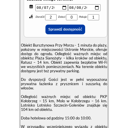
Dorośli:
Dzieci:
Pokoje:
Obiekt Bursztynowa Przy Morzu - 1 minuta do plaży,
położony w miejscowości Ustronie Morskie, oferuje
dostęp do ogrodu. Odległość ważnych miejsc od
obiektu: Plaża Sianożęty – kilka kroków od obiektu,
Ratusz – 14 km. Obiekt zapewnia bezpłatne Wi-Fi
we wszystkich pomieszczeniach. Na terenie obiektu
dostępny jest też prywatny parking.
Do dyspozycji Gości jest w pełni wyposażona
prywatna łazienka z prysznicem i suszarką do
włosów.
Odległość ważnych miejsc od obiektu: PKP
Kołobrzeg – 15 km, Molo w Kołobrzegu – 16 km.
Lotnisko Lotnisko Szczecin-Goleniów znajduje się
104 km od obiektu.
Doba hotelowa od godziny
15:00
do
10:00
.
W przypadku wcześniejszego wyjazdu z obiektu