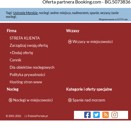
Oferta partnera Booking.com - BG.5073836
Tagi:
Ustronie Morskie
, noclegi, wolne-miejsca, nadmorzem, spanie, wczasy, tanie
noclegi,
Wygenerowano w 0.074 sek.
Firma
Wczasy
STREFA KLIENTA
Wczasy w miejscowości
Zarządzaj swoją ofertą
+Dodaj ofertę
Cennik
Dla obiektów noclegowych
Polityka prywatności
Hosting stron www
Nocleg
Kategorie i oferty specjalne
Noclegi w miejscowości
Spanie nad morzem
© 2001-2026
(-) PolskiePortale.pl