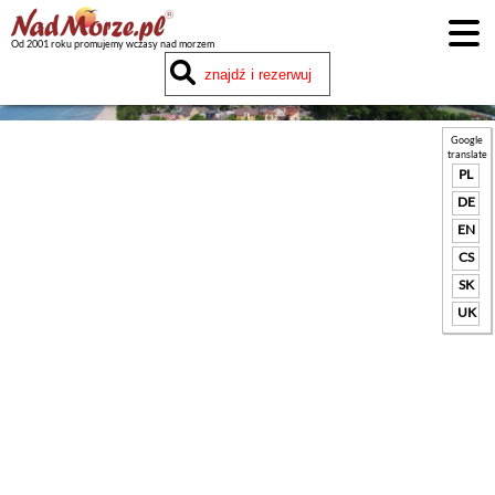
Od 2001 roku promujemy wczasy nad morzem
Google
translate
PL
DE
EN
CS
SK
UK