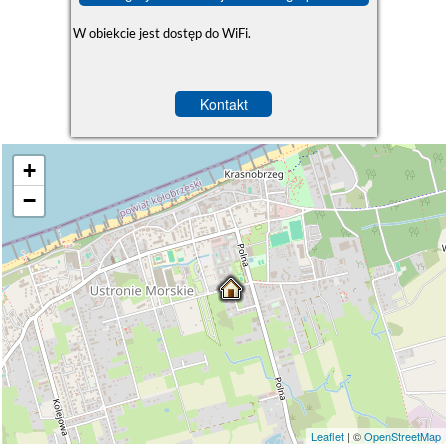
W obiekcie jest dostęp do WiFi.
Kontakt
+
−
Leaflet
| ©
OpenStreetMap