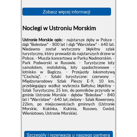
Zobacz więcej informacji
Noclegi w Ustroniu Morskim
Ustronie Morskie opis:
- najstarsze dęby w Polsce -
dąb "Bolesław" - 800 lat i dąb "Warcisław" - 640 lat.
Niedawno został wytyczony błękitny szlak
turystyczny, który prowadzi do najstarszych drzew w
Polsce. - Muszla koncertowa w Parku Nadmorskim. -
Park Podworski w Rusowie. - Turystyczne loty
samolotem, motolotnią, loty spadochronowe -
lotnisko w Bagiczu. - Przejazdy lokomotywą
"Ciuchcią". - Szlaki turystyczne: czerwony -
Międzynarodowy Szlak Pieszy E-9, 10 km,
przebiegający wzdłuż wybrzeża Bałtyku; błękitny -
Szlak Turystyczny, 25 km, do pomników przyrody w
gminie Ustronie Morskie - dębów "Bolesław" - 840
lat i "Warcisław" - 640 lat; zielony - Szlak Rowerowy,
22km, po miejscowościach gminnych (Ustronie
Morskie, Kukinka, Kukinia, Rusowo, Gwizd,
Wieniotowo, Ustronie Morskie).
Szczegóły i rezerwacja u naszego partnera