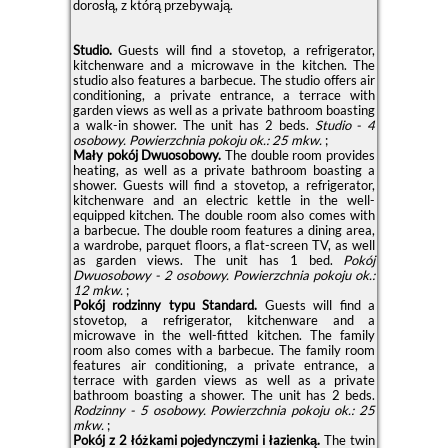
dorosłą, z którą przebywają.
Studio.
Guests will find a stovetop, a refrigerator,
kitchenware and a microwave in the kitchen. The
studio also features a barbecue. The studio offers air
conditioning, a private entrance, a terrace with
garden views as well as a private bathroom boasting
a walk-in shower. The unit has 2 beds.
Studio - 4
osobowy.
Powierzchnia pokoju ok.: 25 mkw.
;
Mały pokój Dwuosobowy.
The double room provides
heating, as well as a private bathroom boasting a
shower. Guests will find a stovetop, a refrigerator,
kitchenware and an electric kettle in the well-
equipped kitchen. The double room also comes with
a barbecue. The double room features a dining area,
a wardrobe, parquet floors, a flat-screen TV, as well
as garden views. The unit has 1 bed.
Pokój
Dwuosobowy - 2 osobowy.
Powierzchnia pokoju ok.:
12 mkw.
;
Pokój rodzinny typu Standard.
Guests will find a
stovetop, a refrigerator, kitchenware and a
microwave in the well-fitted kitchen. The family
room also comes with a barbecue. The family room
features air conditioning, a private entrance, a
terrace with garden views as well as a private
bathroom boasting a shower. The unit has 2 beds.
Rodzinny - 5 osobowy.
Powierzchnia pokoju ok.: 25
mkw.
;
Pokój z 2 łóżkami pojedynczymi i łazienką.
The twin