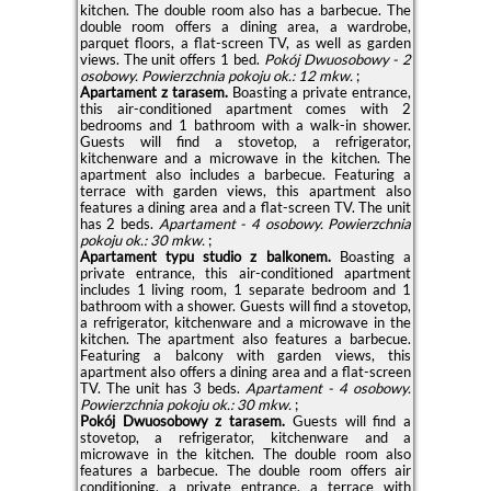
kitchen. The double room also has a barbecue. The
double room offers a dining area, a wardrobe,
parquet floors, a flat-screen TV, as well as garden
views. The unit offers 1 bed.
Pokój Dwuosobowy - 2
osobowy.
Powierzchnia pokoju ok.: 12 mkw.
;
Apartament z tarasem.
Boasting a private entrance,
this air-conditioned apartment comes with 2
bedrooms and 1 bathroom with a walk-in shower.
Guests will find a stovetop, a refrigerator,
kitchenware and a microwave in the kitchen. The
apartment also includes a barbecue. Featuring a
terrace with garden views, this apartment also
features a dining area and a flat-screen TV. The unit
has 2 beds.
Apartament - 4 osobowy.
Powierzchnia
pokoju ok.: 30 mkw.
;
Apartament typu studio z balkonem.
Boasting a
private entrance, this air-conditioned apartment
includes 1 living room, 1 separate bedroom and 1
bathroom with a shower. Guests will find a stovetop,
a refrigerator, kitchenware and a microwave in the
kitchen. The apartment also features a barbecue.
Featuring a balcony with garden views, this
apartment also offers a dining area and a flat-screen
TV. The unit has 3 beds.
Apartament - 4 osobowy.
Powierzchnia pokoju ok.: 30 mkw.
;
Pokój Dwuosobowy z tarasem.
Guests will find a
stovetop, a refrigerator, kitchenware and a
microwave in the kitchen. The double room also
features a barbecue. The double room offers air
conditioning, a private entrance, a terrace with