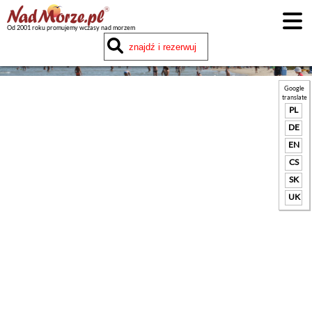
Od 2001 roku promujemy wczasy nad morzem
Google
translate
PL
DE
EN
CS
SK
UK