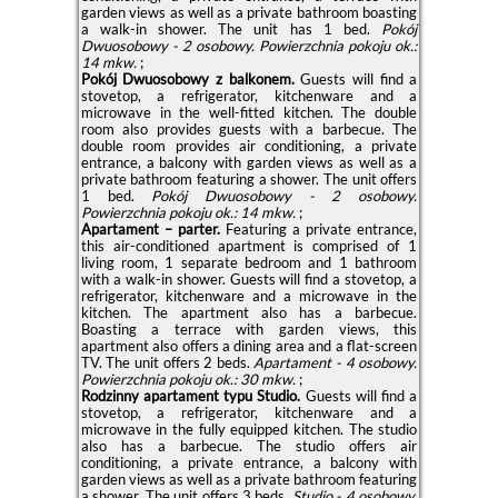
garden views as well as a private bathroom boasting
a walk-in shower. The unit has 1 bed.
Pokój
Dwuosobowy - 2 osobowy.
Powierzchnia pokoju ok.:
14 mkw.
;
Pokój Dwuosobowy z balkonem.
Guests will find a
stovetop, a refrigerator, kitchenware and a
microwave in the well-fitted kitchen. The double
room also provides guests with a barbecue. The
double room provides air conditioning, a private
entrance, a balcony with garden views as well as a
private bathroom featuring a shower. The unit offers
1 bed.
Pokój Dwuosobowy - 2 osobowy.
Powierzchnia pokoju ok.: 14 mkw.
;
Apartament – parter.
Featuring a private entrance,
this air-conditioned apartment is comprised of 1
living room, 1 separate bedroom and 1 bathroom
with a walk-in shower. Guests will find a stovetop, a
refrigerator, kitchenware and a microwave in the
kitchen. The apartment also has a barbecue.
Boasting a terrace with garden views, this
apartment also offers a dining area and a flat-screen
TV. The unit offers 2 beds.
Apartament - 4 osobowy.
Powierzchnia pokoju ok.: 30 mkw.
;
Rodzinny apartament typu Studio.
Guests will find a
stovetop, a refrigerator, kitchenware and a
microwave in the fully equipped kitchen. The studio
also has a barbecue. The studio offers air
conditioning, a private entrance, a balcony with
garden views as well as a private bathroom featuring
a shower. The unit offers 3 beds.
Studio - 4 osobowy.