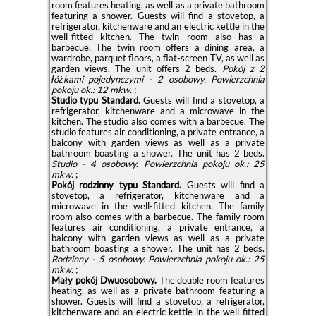
room features heating, as well as a private bathroom
featuring a shower. Guests will find a stovetop, a
refrigerator, kitchenware and an electric kettle in the
well-fitted kitchen. The twin room also has a
barbecue. The twin room offers a dining area, a
wardrobe, parquet floors, a flat-screen TV, as well as
garden views. The unit offers 2 beds.
Pokój z 2
łóżkami pojedynczymi - 2 osobowy.
Powierzchnia
pokoju ok.: 12 mkw.
;
Studio typu Standard.
Guests will find a stovetop, a
refrigerator, kitchenware and a microwave in the
kitchen. The studio also comes with a barbecue. The
studio features air conditioning, a private entrance, a
balcony with garden views as well as a private
bathroom boasting a shower. The unit has 2 beds.
Studio - 4 osobowy.
Powierzchnia pokoju ok.: 25
mkw.
;
Pokój rodzinny typu Standard.
Guests will find a
stovetop, a refrigerator, kitchenware and a
microwave in the well-fitted kitchen. The family
room also comes with a barbecue. The family room
features air conditioning, a private entrance, a
balcony with garden views as well as a private
bathroom boasting a shower. The unit has 2 beds.
Rodzinny - 5 osobowy.
Powierzchnia pokoju ok.: 25
mkw.
;
Mały pokój Dwuosobowy.
The double room features
heating, as well as a private bathroom featuring a
shower. Guests will find a stovetop, a refrigerator,
kitchenware and an electric kettle in the well-fitted