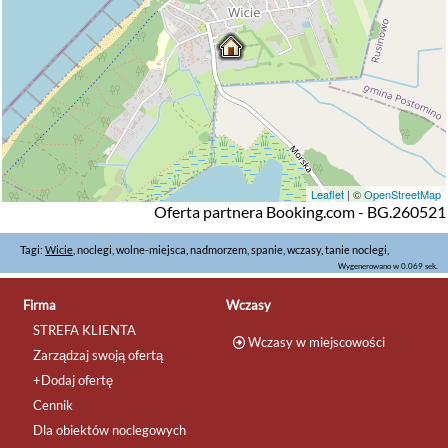
Leaflet
| ©
OpenStreetMap
Oferta partnera Booking.com - BG.260521
Tagi:
Wicie
, noclegi, wolne-miejsca, nadmorzem, spanie, wczasy, tanie noclegi,
Wygenerowano w 0.069 sek.
Firma
Wczasy
STREFA KLIENTA
Wczasy w miejscowości
Zarządzaj swoją ofertą
+Dodaj ofertę
Cennik
Dla obiektów noclegowych