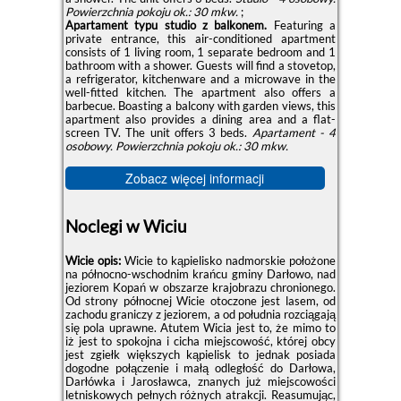
Powierzchnia pokoju ok.: 30 mkw.
;
Apartament typu studio z balkonem.
Featuring a
private entrance, this air-conditioned apartment
consists of 1 living room, 1 separate bedroom and 1
bathroom with a shower. Guests will find a stovetop,
a refrigerator, kitchenware and a microwave in the
well-fitted kitchen. The apartment also offers a
barbecue. Boasting a balcony with garden views, this
apartment also provides a dining area and a flat-
screen TV. The unit offers 3 beds.
Apartament - 4
osobowy.
Powierzchnia pokoju ok.: 30 mkw.
Zobacz więcej informacji
Noclegi w Wiciu
Wicie opis:
Wicie to kąpielisko nadmorskie położone
na północno-wschodnim krańcu gminy Darłowo, nad
jeziorem Kopań w obszarze krajobrazu chronionego.
Od strony północnej Wicie otoczone jest lasem, od
zachodu graniczy z jeziorem, a od południa rozciągają
się pola uprawne. Atutem Wicia jest to, że mimo to
iż jest to spokojna i cicha miejscowość, której obcy
jest zgiełk większych kąpielisk to jednak posiada
dogodne połączenie i małą odległość do Darłowa,
Darłówka i Jarosławca, znanych już miejscowości
letniskowych pełnych różnych atrakcji. Reasumując,