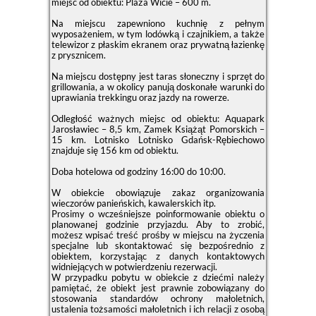
miejsc od obiektu: Plaża Wicie – 600 m.
Na miejscu zapewniono kuchnię z pełnym
wyposażeniem, w tym lodówką i czajnikiem, a także
telewizor z płaskim ekranem oraz prywatną łazienkę
z prysznicem.
Na miejscu dostępny jest taras słoneczny i sprzęt do
grillowania, a w okolicy panują doskonałe warunki do
uprawiania trekkingu oraz jazdy na rowerze.
Odległość ważnych miejsc od obiektu: Aquapark
Jarosławiec – 8,5 km, Zamek Książąt Pomorskich –
15 km. Lotnisko Lotnisko Gdańsk-Rębiechowo
znajduje się 156 km od obiektu.
Doba hotelowa od godziny
16:00
do
10:00
.
W obiekcie obowiązuje zakaz organizowania
wieczorów panieńskich, kawalerskich itp.
Prosimy o wcześniejsze poinformowanie obiektu o
planowanej godzinie przyjazdu. Aby to zrobić,
możesz wpisać treść prośby w miejscu na życzenia
specjalne lub skontaktować się bezpośrednio z
obiektem, korzystając z danych kontaktowych
widniejących w potwierdzeniu rezerwacji.
W przypadku pobytu w obiekcie z dziećmi należy
pamiętać, że obiekt jest prawnie zobowiązany do
stosowania standardów ochrony małoletnich,
ustalenia tożsamości małoletnich i ich relacji z osobą