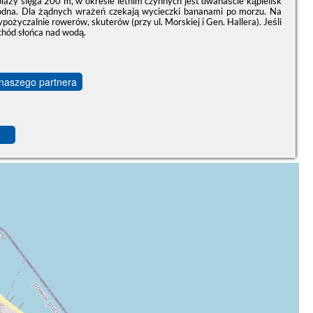
plaży sięga 200 m, w okresie letnim czynnych jest dwanaście kąpielisk
 wodna. Dla żądnych wrażeń czekają wycieczki bananami po morzu. Na
pożyczalnie rowerów, skuterów (przy ul. Morskiej i Gen. Hallera). Jeśli
chód słońca nad wodą.
 naszego partnera