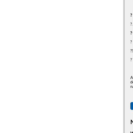
?
?
?
?
?
?
A
d
n