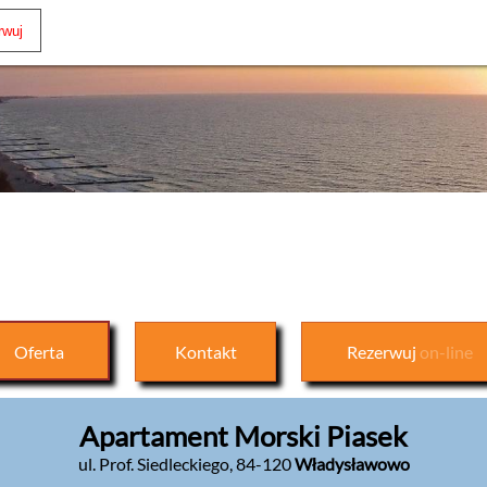
Oferta
Kontakt
Rezerwuj
on-line
Apartament Morski Piasek
ul. Prof. Siedleckiego
,
84-120
Władysławowo