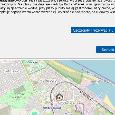
ładysławowo opis:
Plaża piaszczysta, szeroka, wybrzeże płaskie. Szerokość 
trzeżonych. Na plaży znajduje się siedziba Radia Władek oraz zjeżdżalnia
laży są zjeżdżalnie wodne, przy plaży punkty małej gastronomii, bary piwne, wy
opisuje pogoda warto wstać wcześniej i wybrać się nad morze, na cudowny ws
Szczegóły i rezerwacja u
Kontakt