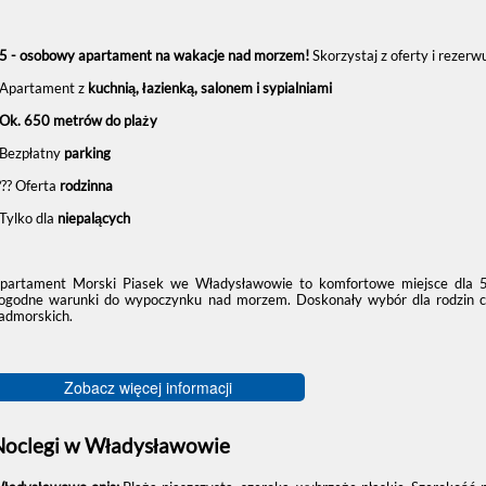
 5 - osobowy apartament na wakacje nad morzem!
Skorzystaj z oferty i rezer
 Apartament z
kuchnią, łazienką, salonem i sypialniami
 Ok. 650 metrów do plaży
️ Bezpłatny
parking
‍?‍?‍? Oferta
rodzinna
 Tylko dla
niepalących
partament Morski Piasek we Władysławowie to komfortowe miejsce dla 5 
ogodne warunki do wypoczynku nad morzem. Doskonały wybór dla rodzin czy g
admorskich.
Zobacz więcej informacji
Noclegi w Władysławowie