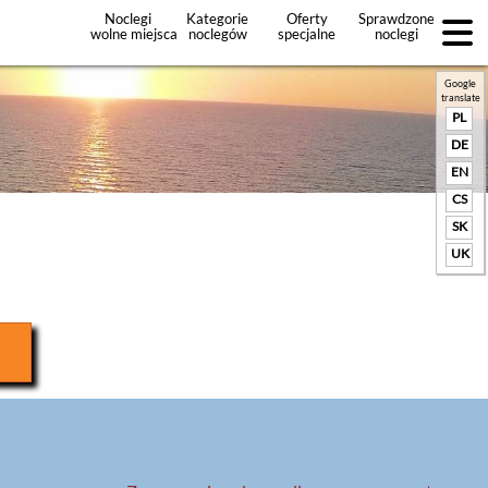
Noclegi
Kategorie
Oferty
Sprawdzone
wolne miejsca
noclegów
specjalne
noclegi
noclegów
+Dodaj
ofertę
Google
translate
PL
DE
EN
CS
SK
UK