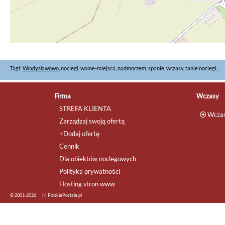
Tagi:
Władysławowo
, noclegi, wolne-miejsca, nadmorzem, spanie, wczasy, tanie noclegi,
Firma
Wczasy
STREFA KLIENTA
Wczas
Zarządzaj swoją ofertą
+Dodaj ofertę
Cennik
Dla obiektów noclegowych
Polityka prywatności
Hosting stron www
© 2001-2026
(-) PolskiePortale.pl