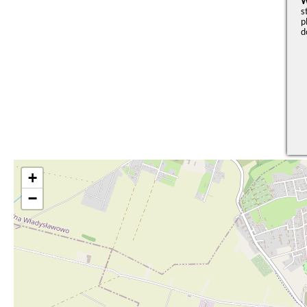
W
s
p
d
+
−