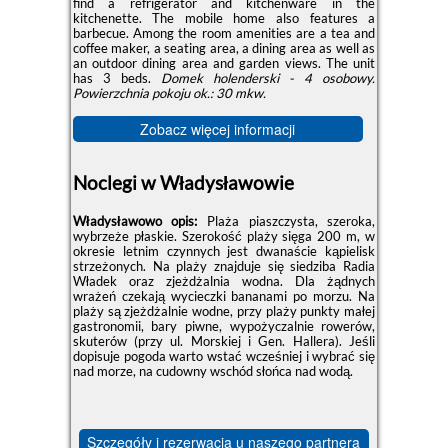
find a refrigerator and kitchenware in the
kitchenette. The mobile home also features a
barbecue. Among the room amenities are a tea and
coffee maker, a seating area, a dining area as well as
an outdoor dining area and garden views. The unit
has 3 beds.
Domek holenderski - 4 osobowy.
Powierzchnia pokoju ok.: 30 mkw.
Zobacz więcej informacji
Noclegi w Władysławowie
Władysławowo opis:
Plaża piaszczysta, szeroka,
wybrzeże płaskie. Szerokość plaży sięga 200 m, w
okresie letnim czynnych jest dwanaście kąpielisk
strzeżonych. Na plaży znajduje się siedziba Radia
Władek oraz zjeżdżalnia wodna. Dla żądnych
wrażeń czekają wycieczki bananami po morzu. Na
plaży są zjeżdżalnie wodne, przy plaży punkty małej
gastronomii, bary piwne, wypożyczalnie rowerów,
skuterów (przy ul. Morskiej i Gen. Hallera). Jeśli
dopisuje pogoda warto wstać wcześniej i wybrać się
nad morze, na cudowny wschód słońca nad wodą.
Szczegóły i rezerwacja u naszego partnera