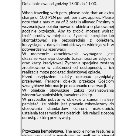
Doba hotelowa od godziny
15:00
do
11:00
.
When traveling with pets, please note that an extra
charge of 100 PLN per pet, per stay, applies. Please
note that a maximum of 2 pets is allowed.Prosimy o
wcześniejsze poinformowanie obiektu o planowanej
godzinie przyjazdu. Aby to zrobić, możesz wpisać
treść prośby w miejscu na życzenia specjalne lub
skontaktować się bezpośrednio z obiektem,
korzystając z danych kontaktowych widniejących w
potwierdzeniu rezerwacji.
W momencie zameldowania wymagane jest
okazanie ważnego dowodu tożsamości ze zdjęciem
oraz karty kredytowej. Życzenia specjalne zostaną
zrealizowane w zależności od dostępności, a ich
realizacja może podlegać dodatkowej opłacie.
Przed przyjazdem należy dokonać przedpłaty
przelewem. Personel obiektu przekaże Gościom
szczegółowe informacje po dokonaniu rezerwacji.
W obiekcie obowiązuje zakaz organizowania
wieczorów panieńskich, kawalerskich itp.
W przypadku pobytu w obiekcie z dziećmi należy
pamiętać, że obiekt jest prawnie zobowiązany do
stosowania standardów ochrony małoletnich,
ustalenia tożsamości małoletnich i ich relacji z osobą
dorosłą, z którą przebywają.
Przyczepa kempingowa.
The mobile home features a
dining area and a wardrobe, as well as a shared