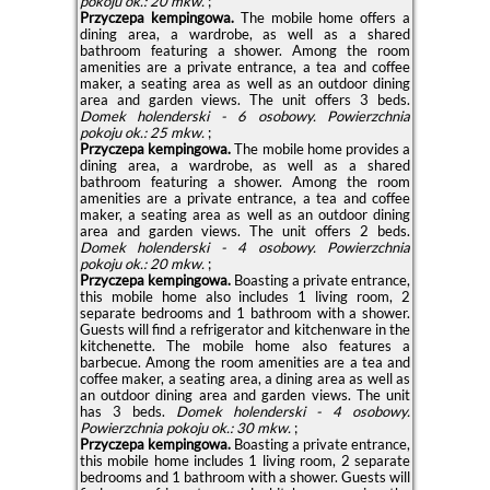
pokoju ok.: 20 mkw.
;
Przyczepa kempingowa.
The mobile home offers a
dining area, a wardrobe, as well as a shared
bathroom featuring a shower. Among the room
amenities are a private entrance, a tea and coffee
maker, a seating area as well as an outdoor dining
area and garden views. The unit offers 3 beds.
Domek holenderski - 6 osobowy.
Powierzchnia
pokoju ok.: 25 mkw.
;
Przyczepa kempingowa.
The mobile home provides a
dining area, a wardrobe, as well as a shared
bathroom featuring a shower. Among the room
amenities are a private entrance, a tea and coffee
maker, a seating area as well as an outdoor dining
area and garden views. The unit offers 2 beds.
Domek holenderski - 4 osobowy.
Powierzchnia
pokoju ok.: 20 mkw.
;
Przyczepa kempingowa.
Boasting a private entrance,
this mobile home also includes 1 living room, 2
separate bedrooms and 1 bathroom with a shower.
Guests will find a refrigerator and kitchenware in the
kitchenette. The mobile home also features a
barbecue. Among the room amenities are a tea and
coffee maker, a seating area, a dining area as well as
an outdoor dining area and garden views. The unit
has 3 beds.
Domek holenderski - 4 osobowy.
Powierzchnia pokoju ok.: 30 mkw.
;
Przyczepa kempingowa.
Boasting a private entrance,
this mobile home includes 1 living room, 2 separate
bedrooms and 1 bathroom with a shower. Guests will