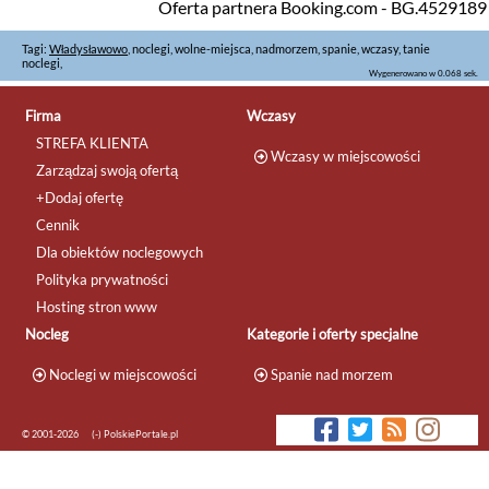
Oferta partnera Booking.com - BG.4529189
Tagi:
Władysławowo
, noclegi, wolne-miejsca, nadmorzem, spanie, wczasy, tanie
noclegi,
Wygenerowano w 0.068 sek.
Firma
Wczasy
STREFA KLIENTA
Wczasy w miejscowości
Zarządzaj swoją ofertą
+Dodaj ofertę
Cennik
Dla obiektów noclegowych
Polityka prywatności
Hosting stron www
Nocleg
Kategorie i oferty specjalne
Noclegi w miejscowości
Spanie nad morzem
© 2001-2026
(-) PolskiePortale.pl