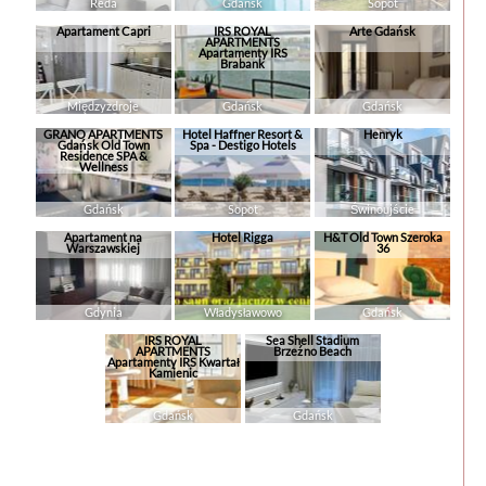
Reda
Gdańsk
Sopot
Apartament Capri
IRS ROYAL
Arte Gdańsk
APARTMENTS
Apartamenty IRS
Brabank
Międzyzdroje
Gdańsk
Gdańsk
GRANO APARTMENTS
Hotel Haffner Resort &
Henryk
Gdańsk Old Town
Spa - Destigo Hotels
Residence SPA &
Wellness
Gdańsk
Sopot
Świnoujście
Apartament na
Hotel Rigga
H&T Old Town Szeroka
Warszawskiej
36
Gdynia
Władysławowo
Gdańsk
IRS ROYAL
Sea Shell Stadium
APARTMENTS
Brzeźno Beach
Apartamenty IRS Kwartał
Kamienic
Gdańsk
Gdańsk