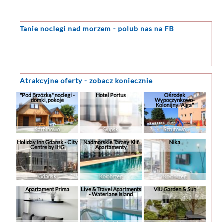
Tanie noclegi
nad morzem - polub nas na FB
Atrakcyjne oferty - zobacz koniecznie
"Pod Brzózką" noclegi -
Hotel Portus
Ośrodek
domki, pokoje
Wypoczynkowo-
Kolonijny "Alga"
Sarbinowo
Słupsk
Sztutowo
Holiday Inn Gdansk - City
Nadmorskie Tarasy Klif
Nika
Centre by IHG
Apartamenty
Gdańsk
Kołobrzeg
Kołobrzeg
Apartament Prima
Live & Travel Apartments
VIU Garden & Sun
- Waterlane Island