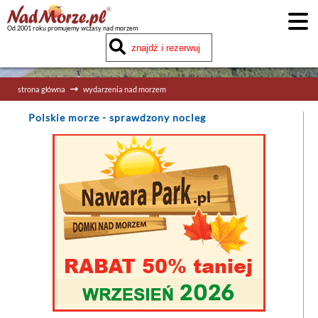
Od 2001 roku promujemy wczasy nad morzem
strona główna
wydarzenia nad morzem
Polskie morze
- sprawdzony nocleg