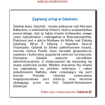
więcej wiadomości
Zaplanuj urlop w Gdańsku
Gdańsk (kasz. Gduńsk) - miasto położone nad Morzem
Bałtyckim, o wieloletniej historii, stolica województwa
pomorskiego. Jest to także miasto królewskie, swego
czasu najludniejszr i najbogatsze w Rzeczypospolitej.
Położony jest u ujścia Motławy do Wisły, nad Zatoką
Gdańską. Wraz Z Gdynią i Sopotem tworzy
Trójmiasto. Gdańsk to blisko półmilionowe miasto,
morska stolica Polski, duży ośrodek gospodarczy,
naukowy i kulturalny, popularne centrum turystyczne.
Dzisiejszy Gdańsk ważnym ośrodkiem
administracyjnym. Z miejscowości tej wywodzą się
znane publiczne osoby. Wielkie znaczenie dla miasta
ma największy na polskim wybrzeżu i całym
południowym Bałtyku, stale rozwijający się port
morski. Posiada również nowoczesny
międzynarodowy port lotniczy oraz terminal
obsługująy prom na linii Gdańsk-Nynashamn
(Szwecja).
Pełen opis miejscowości
Gdańsk