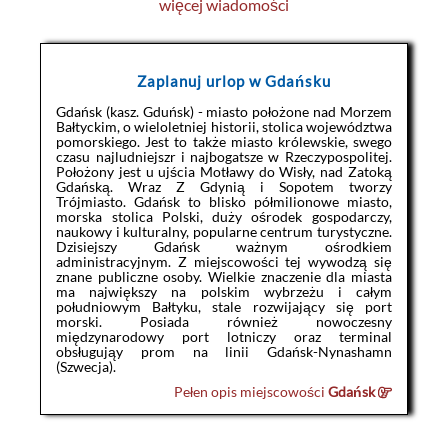
więcej wiadomości
Zaplanuj urlop w Gdańsku
Gdańsk (kasz. Gduńsk) - miasto położone nad Morzem
Bałtyckim, o wieloletniej historii, stolica województwa
pomorskiego. Jest to także miasto królewskie, swego
czasu najludniejszr i najbogatsze w Rzeczypospolitej.
Położony jest u ujścia Motławy do Wisły, nad Zatoką
Gdańską. Wraz Z Gdynią i Sopotem tworzy
Trójmiasto. Gdańsk to blisko półmilionowe miasto,
morska stolica Polski, duży ośrodek gospodarczy,
naukowy i kulturalny, popularne centrum turystyczne.
Dzisiejszy Gdańsk ważnym ośrodkiem
administracyjnym. Z miejscowości tej wywodzą się
znane publiczne osoby. Wielkie znaczenie dla miasta
ma największy na polskim wybrzeżu i całym
południowym Bałtyku, stale rozwijający się port
morski. Posiada również nowoczesny
międzynarodowy port lotniczy oraz terminal
obsługująy prom na linii Gdańsk-Nynashamn
(Szwecja).
Pełen opis miejscowości
Gdańsk