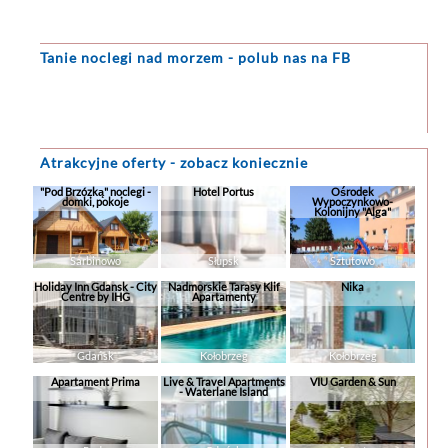
Tanie noclegi
nad morzem - polub nas na FB
Atrakcyjne oferty - zobacz koniecznie
"Pod Brzózką" noclegi -
Hotel Portus
Ośrodek
domki, pokoje
Wypoczynkowo-
Kolonijny "Alga"
Sarbinowo
Słupsk
Sztutowo
Holiday Inn Gdansk - City
Nadmorskie Tarasy Klif
Nika
Centre by IHG
Apartamenty
Gdańsk
Kołobrzeg
Kołobrzeg
Apartament Prima
Live & Travel Apartments
VIU Garden & Sun
- Waterlane Island