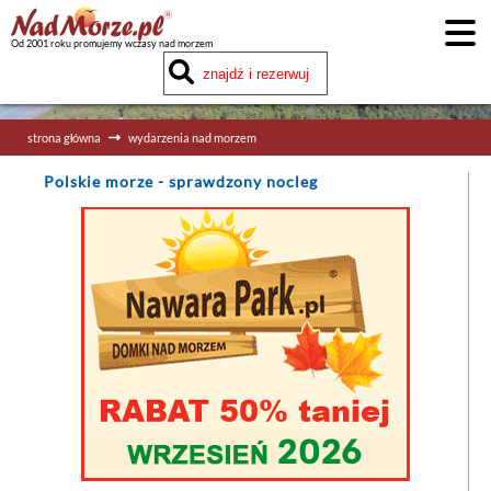
Od 2001 roku promujemy wczasy nad morzem
strona główna
wydarzenia nad morzem
Polskie morze
- sprawdzony nocleg