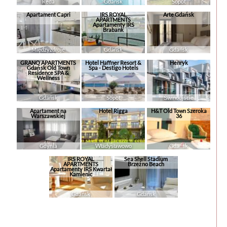
Reda
Gdańsk
Sopot
Apartament Capri
IRS ROYAL
Arte Gdańsk
APARTMENTS
Apartamenty IRS
Brabank
Międzyzdroje
Gdańsk
Gdańsk
GRANO APARTMENTS
Hotel Haffner Resort &
Henryk
Gdańsk Old Town
Spa - Destigo Hotels
Residence SPA &
Wellness
Gdańsk
Sopot
Świnoujście
Apartament na
Hotel Rigga
H&T Old Town Szeroka
Warszawskiej
36
Gdynia
Władysławowo
Gdańsk
IRS ROYAL
Sea Shell Stadium
APARTMENTS
Brzeźno Beach
Apartamenty IRS Kwartał
Kamienic
Gdańsk
Gdańsk