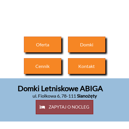
Oferta
Domki
Cennik
Kontakt
Domki Letniskowe ABIGA
ul. Fiołkowa 6
,
78-111
Sianożęty
ZAPYTAJ O NOCLEG