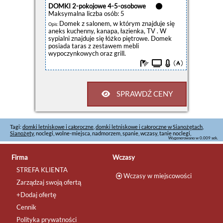
DOMKI 2-pokojowe 4-5-osobowe
Maksymalna liczba osób: 5
Domek z salonem, w którym znajduje się
Opis:
aneks kuchenny, kanapa, łazienka, TV . W
sypialni znajduje się łóżko piętrowe. Domek
posiada taras z zestawem mebli
wypoczynkowych oraz grill.
SPRAWDŹ CENY
Tagi:
domki letniskowe i całoroczne
,
domki letniskowe i całoroczne w Sianożętach
,
Sianożęty
, noclegi, wolne-miejsca, nadmorzem, spanie, wczasy, tanie noclegi,
Wygenerowano w 0.009 sek.
Firma
Wczasy
STREFA KLIENTA
Wczasy w miejscowości
Zarządzaj swoją ofertą
+Dodaj ofertę
Cennik
Polityka prywatności