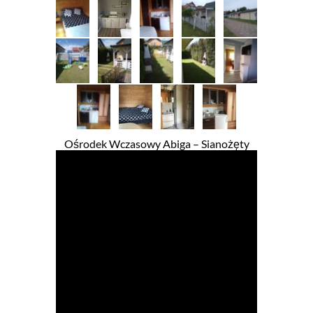
Ośrodek Wczasowy Abiga – Sianożęty