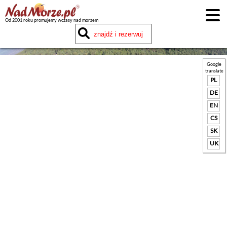
Od 2001 roku promujemy wczasy nad morzem
Google
translate
PL
DE
EN
CS
SK
UK