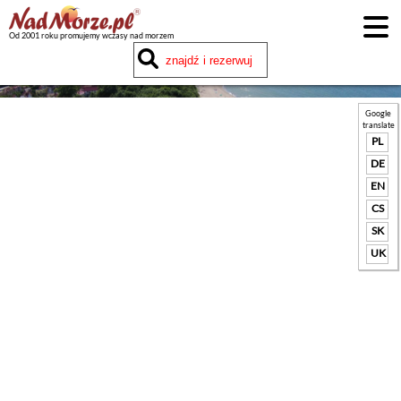
Od 2001 roku promujemy wczasy nad morzem
Google
translate
PL
DE
EN
CS
SK
UK