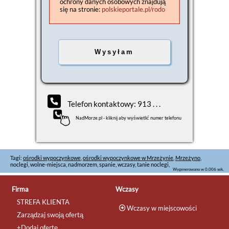
ochrony danych osobowych znajdują
się na stronie:
polskieportale.pl/rodo
Telefon kontaktowy: 913 . . .
NadMorze.pl - kliknij aby wyświetlić numer telefonu
Tagi:
ośrodki wypoczynkowe
,
ośrodki wypoczynkowe w Mrzeżynie
,
Mrzeżyno
,
noclegi, wolne-miejsca, nadmorzem, spanie, wczasy, tanie noclegi,
Wygenerowano w 0.006 sek.
Firma
Wczasy
STREFA KLIENTA
Wczasy w miejscowości
Zarządzaj swoją ofertą
+Dodaj ofertę