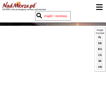
Od 2001 roku promujemy wczasy nad morzem
Google
translate
PL
DE
EN
CS
SK
UK