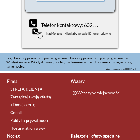
Telefon kontaktowy: 602 . . .
NadMorze.pl - kliknij aby wyświetlić numer telefonu
Tagi:
kwatery prywatne - pokoje gościnne
,
kwatery prywatne - pokoje gościnne w
Władysławowie
,
Władysławowo
, noclegi, wolne-miejsca, nadmorzem, spanie, wczasy,
tanie noclegi,
Wygenerowano w 0.006 sek.
Firma
Wczasy
STREFA KLIENTA
Wczasy w miejscowości
Zarządzaj swoją ofertą
+Dodaj ofertę
Cennik
Polityka prywatności
Hosting stron www
Nocleg
Kategorie i oferty specjalne