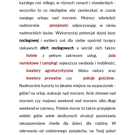
każdego coś miłego, w różnych cenach i standardach -
wszystko to co niezbędne aby zamieszkać w czasie
swojego urlopu nad morzem. Możesz odwiedzić
nadmorskie
pensjonaty
odpoczywając w cieniu
nadmorskich lasów. Wykorzystaj potencjał dużej bazy
noclegowej
i wybierz coś dla siebie spośród tysięcy
ciekawych
ofert noclegowych
a wśród nich także:
hotele
z pełnym zakresem usług,
pola
namiotowe i campingi
najwyższa swoboda i mobilność,
kwatery agroturystyczne
blisko natury oraz
kwatery prywatne
czy
pokoje gościnne
.
Nadmorskie kurorty to idealne miejsce na wypoczynek -
gdzie? na urlop, wakacje nad morzem, ferie zimowe nad
morzem czy majowy weekend nad morzem albo długi
weekend w czerwcu. Polskie morze to także przepiękne
widoki gdzie wiele okolicznych atrakcji pozostawia
niezapomniane chwile dla dzieci, dla rodziny. W
oderwaniu od codziennego pośpiechu, na Twój pobyt