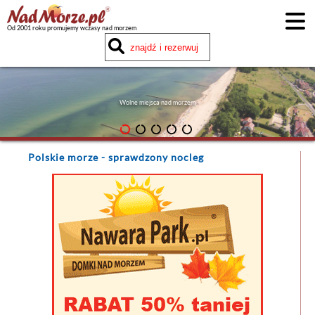
Od 2001 roku promujemy wczasy nad morzem
Wolne miejsca nad morzem
Polskie morze
- sprawdzony nocleg