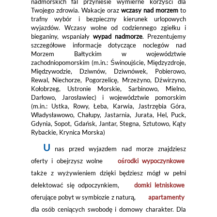
nadmorskich fal przyniesie wymierne korzyści dla
Twojego zdrowia. Wakacje oraz
wczasy nad morzem
to
trafny wybór i bezpieczny kierunek urlopowych
wyjazdów. Wczasy wolne od codziennego zgiełku i
bieganiny, wspaniały
wypad nadmorze
. Prezentujemy
szczegółowe informacje dotyczące noclegów nad
Morzem Bałtyckim w województwie
zachodniopomorskim (m.in.: Świnoujście, Międzyzdroje,
Międzywodzie, Dziwnów, Dziwnówek, Pobierowo,
Rewal, Niechorze, Pogorzelicę, Mrzeżyno, Dźwirzyno,
Kołobrzeg, Ustronie Morskie, Sarbinowo, Mielno,
Darłowo, Jarosławiec) i województwie pomorskim
(m.in.: Ustka, Rowy, Łeba, Karwia, Jastrzębia Góra,
Władysławowo, Chałupy, Jastarnia, Jurata, Hel, Puck,
Gdynia, Sopot, Gdańsk, Jantar, Stegna, Sztutowo, Kąty
Rybackie, Krynica Morska)
U
nas przed wyjazdem nad morze znajdziesz
oferty i obejrzysz wolne
ośrodki wypoczynkowe
także z wyżywieniem dzięki będziesz mógł w pełni
delektować się odpoczynkiem,
domki letniskowe
oferujące pobyt w symbiozie z naturą,
apartamenty
dla osób ceniących swobodę i domowy charakter. Dla