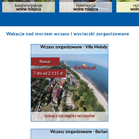
kwatery/pokoje
rezerwacja
rez
wolne miejsca
wolne miejsca
woln
Wakacje nad morzem wczasy i wycieczki zorganizowane
Wczasy zorganizowane - Villa Melody
Rewal
7 dni od 2 115 zł
zobacz szczegóły wczasów
Wczasy zorganizowane - Bartan