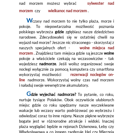
nad morzem możesz wybrać
sylwester nad
morzem
czy
wielkanoc nad morzem
.
W
czasy nad morzem to nie tylko plaża, morze i
pokoje. To niepowtarzalna możliwość poznania
polskiego wybrzeża
gdzie
zgłębiasz nasze dziedzictwo
narodowe. Zdecydowałeś się w ostatniej chwili na
wyjazd nad morze? Jeszcze nic straconego - skorzystaj z
naszych specjalnych ofert -
wolne miejsca nad
morzem
. Znajdziesz tam miejsca gdzie są jeszcze
wolne
pokoje a właściciele czekają na wczasowiczów - tak
wyjedziesz
nadmorze
. Jeśli wolisz organizować swoje
noclegi wyłącznie za pomocą komputera czy smartfona
wykorzystaj możliwości
rezerwacji noclegów on-
line
nadmorze. Wykorzystaj wolny czas nad morzem
i naładuj swoje wewnętrzne akumulatory.
G
dzie wyjechać nadmorze?
To pytanie, co roku,
nurtuje tysiące Polaków. Obok oczywiście ulubionych
miejsc gdzie co roku spędzamy nasze wyczekiwane
wakacje lub wczasy warto podróżować po wybrzeżu i
odwiedzać coraz to inne rejony. Nasze piękne wybrzeże
bogate jest w różnorodne atrakcje i widoki. Inaczej
plaża wyglądać będzie w rejonach Dziwnowa, Łeby czy
Władysławowa a co innego zaoferuje Hel czy Mierzeja