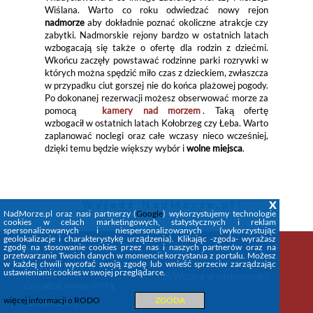
Wiślana. Warto co roku odwiedzać nowy rejon
nadmorze
aby dokładnie poznać okoliczne atrakcje czy
zabytki. Nadmorskie rejony bardzo w ostatnich latach
wzbogacają się także o ofertę dla rodzin z dziećmi.
Wkońcu zaczęły powstawać rodzinne parki rozrywki w
których można spędzić miło czas z dzieckiem, zwłaszcza
w przypadku ciut gorszej nie do końca plażowej pogody.
Po dokonanej rezerwacji możesz obserwować morze za
pomocą
kamery nad morzem
. Taką ofertę
wzbogacił w ostatnich latach Kołobrzeg czy Łeba. Warto
zaplanować noclegi oraz całe wczasy nieco wcześniej,
dzięki temu będzie większy wybór i
wolne miejsca
.
x
Wyjedź
NadMorze.pl
!
NadMorze.pl oraz nasi partnerzy (
Google
) wykorzystujemy technologie
cookies w celach marketingowych, statystycznych i reklam
spersonalizowanych i niespersonalizowanych (wykorzystując
geolokalizacje i charakterystykę urządzenia). Klikając -zgoda- wyrażasz
zgodę na stosowanie cookies przez nas i naszych partnerów oraz na
Firma
Wczasy
przetwarzanie Twoich danych w momencie korzystania z portalu. Możesz
w każdej chwili wycofać swoją zgodę lub wnieść sprzeciw zarządzając
STREFA KLIENTA
ustawieniami cookies w swojej przeglądarce.
Wczasy w miejscowości
Zarządzaj swoją ofertą
więcej informacji o RODO
ZGODA
+Dodaj ofertę