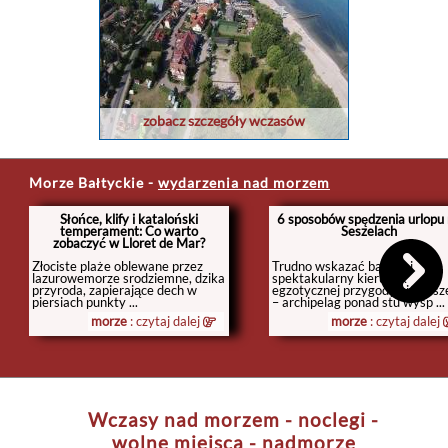
zobacz szczegóły wczasów
Morze Bałtyckie
-
wydarzenia nad morzem
Słońce, klify i kataloński
6 sposobów spędzenia urlopu
temperament: Co warto
Seszelach
zobaczyć w Lloret de Mar?
Złociste plaże oblewane przez
Trudno wskazać bardziej
lazurowemorze srodziemne, dzika
spektakularny kierunek
przyroda, zapierające dech w
egzotycznej przygody niż Sesz
piersiach punkty ...
– archipelag ponad stu wysp ...
morze
: czytaj dalej
morze
: czytaj dalej
Wczasy nad morzem - noclegi -
wolne miejsca - nadmorze