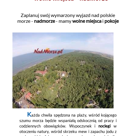
Zaplanuj swój wymarzony wyjazd nad polskie
morze -
nadmorze
- mamy
wolne miejsca
i
pokoje
K
ażda chwila spędzona na plaży, wśród kojącego
szumu morza będzie wspaniałą odskocznią od pracy i
codziennych obowiązków. Wypoczynek i
noclegi
w
otoczeniu natury, wśród skrzeku mew i zapachu jodu z