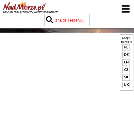
Od 2001 roku promujemy wczasy nad morzem
Google
translate
PL
DE
EN
CS
SK
UK