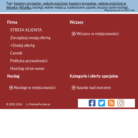
Tagi:
kwatery prywatne - pokoje gościnne
,
kwatery prywatne - pokoje gościnne w
Wisełce
,
Wisełka
, noclegi, wolne-miejsca, nadmorzem, spanie, wczasy, tanie noclegi,
Wygenerowano w 0.021 sek.
Firma
Wczasy
STREFA KLIENTA
Wczasy w miejscowości
Zarządzaj swoją ofertą
+Dodaj ofertę
Cennik
Polityka prywatności
Hosting stron www
Nocleg
Kategorie i oferty specjalne
Noclegi w miejscowości
Spanie nad morzem
© 2001-2026
(-) PolskiePortale.pl