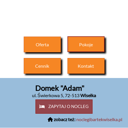
Oferta
Pokoje
Cennik
Kontakt
Domek "Adam"
ul. Świerkowa 5
,
72-513
Wisełka
ZAPYTAJ O NOCLEG
zobacz też:
noclegibartekwiselka.pl