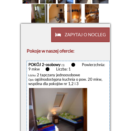
ZAPYTAJ O NOCLEG
Pokoje w naszej ofercie:
POKÓJ 2-osobowy
Powierzchnia:
(1)
9 mkw
Liczba: 1
2 tapczany jednoosobowe
Łóżka:
ogólnodostępna kuchnia o pow. 20 mkw,
Opis:
wspólna dla pokojów nr 1,2 i 3