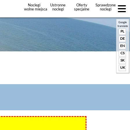
Noclegi
Ustronne
Oferty
Sprawdzone
wolne miejsca
noclegi
specjalne
noclegi
noclegów
+Dodaj
ofertę
Google
translate
PL
DE
EN
CS
SK
UK