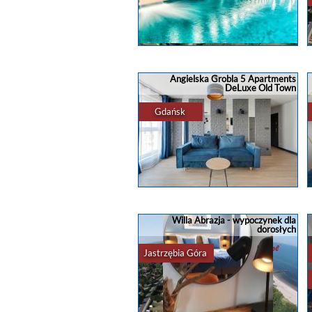
gdzie spać
?
apartamenty
,
domki
,
pokoje
...
nadmorze
noclegi
noclegi nad
morzem
Rezerwacja noclegu w Kołobrzegu
⚓ Klif Apartamenty Nadmorskie
Tarasy ⚓? Oferujemy apartamenty do
Angielska Grobla 5 Apartments
wynajęcia nad morzem w Kołobrzegu!
DeLuxe Old Town
?? Oferujemy przestronne apartamenty
z pełnym ...
Gdańsk
apartamenty
,
domki
,
rezerwacja
...
Rezerwacja noclegu w Gdańsku
Apartinfo Apartments w Gdańsku ??
Nowoczesne 2, 4 i 6 - osobowe
Willa Abrazja - wypoczynek dla
apartamenty w Trójmieście!? Każdy
dorosłych
apartament z aneksem kuchennym,
łazienką ...
Jastrzębia Góra
apartamenty
,
domki
,
rezerwacja
...