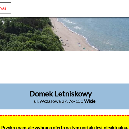
Domek Letniskowy
ul. Wczasowa 27
,
76-150
Wicie
Przykro nam, ale wybrana oferta na tym portalu jest nieaktualna.