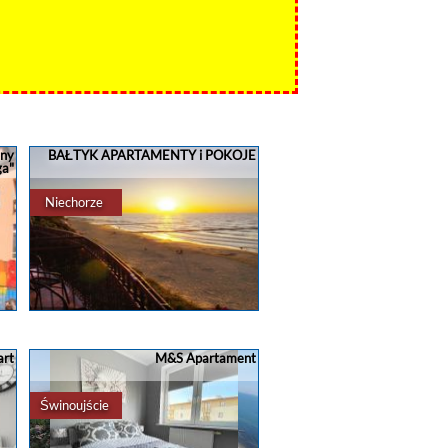
jny
BAŁTYK APARTAMENTY i POKOJE
ga"
Niechorze
s.,
Najpiękniejsze z możliwych położenie
nad morzem-tylko dla koneserów
wyjątkowych widoków Zejście na
art
M&S Apartament
plażę wprost z obiektu.Suity
dwupokojowe i pokoje dwuosobowe z
widokiem na morze z łóżka lu
Świnoujście
ad