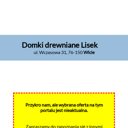
Domki drewniane Lisek
ul. Wczasowa 31
,
76-150
Wicie
Przykro nam, ale wybrana oferta na tym
portalu jest nieaktualna.
Zapraszamy do zapoznania się z innymi