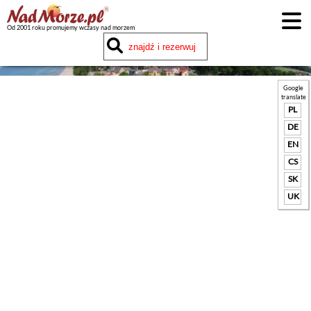
Od 2001 roku promujemy wczasy nad morzem
Google
translate
PL
DE
EN
CS
SK
UK