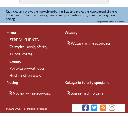
Tagi:
kwatery prywatne - pokoje gościnne
,
kwatery prywatne - pokoje gościnne w
Pobierowie
,
Pobierowo
, noclegi, wolne-miejsca, nadmorzem, spanie, wczasy, tanie
noclegi,
Wygenerowano w 0.006 sek.
Firma
Wczasy
STREFA KLIENTA
Wczasy w miejscowości
Zarządzaj swoją ofertą
+Dodaj ofertę
Cennik
Polityka prywatności
Hosting stron www
Nocleg
Kategorie i oferty specjalne
Noclegi w miejscowości
Spanie nad morzem
© 2001-2026
(-) PolskiePortale.pl