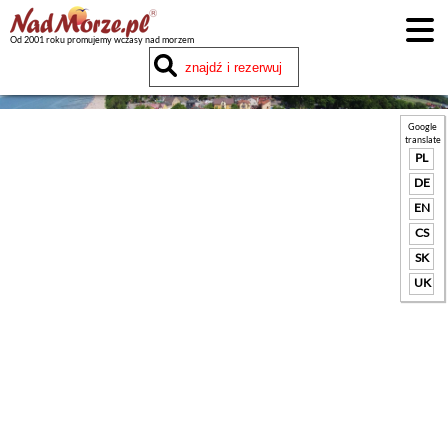
Od 2001 roku promujemy wczasy nad morzem
Google
translate
PL
DE
EN
CS
SK
UK