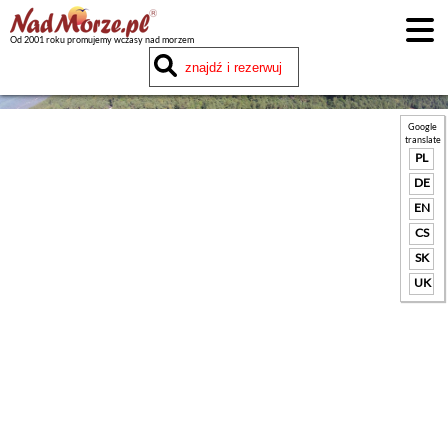
Od 2001 roku promujemy wczasy nad morzem
Google
translate
PL
DE
EN
CS
SK
UK