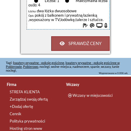
Liczba: 1
Maksymalna liczba
osób: 4
dwa łóżka dwuosobowe
Łóżka:
pokój z balkonem i prywatną łazienką
Opis:
,wyposażony w TV,lodówkę,talerze i sztućce.
SPRAWDŹ CENY
Tagi:
kwatery prywatne - pokoje gościnne
,
kwatery prywatne - pokoje gościnne w
Pobierowie
,
Pobierowo
, noclegi, wolne-miejsca, nadmorzem, spanie, wczasy, tanie
noclegi,
Wygenerowano w 0.008 sek.
Firma
Wczasy
STREFA KLIENTA
Wczasy w miejscowości
Zarządzaj swoją ofertą
+Dodaj ofertę
Cennik
Polityka prywatności
Hosting stron www