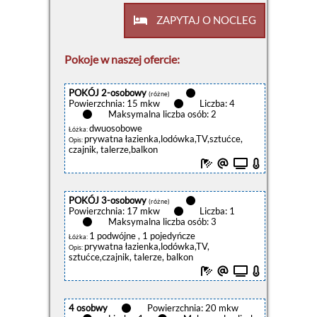
ZAPYTAJ O NOCLEG
Pokoje w naszej ofercie:
POKÓJ 2-osobowy
(różne)
Powierzchnia: 15 mkw
Liczba: 4
Maksymalna liczba osób: 2
dwuosobowe
Łóżka:
prywatna łazienka,lodówka,TV,sztućce,
Opis:
czajnik, talerze,balkon
POKÓJ 3-osobowy
(różne)
Powierzchnia: 17 mkw
Liczba: 1
Maksymalna liczba osób: 3
1 podwójne , 1 pojedyńcze
Łóżka:
prywatna łazienka,lodówka,TV,
Opis:
sztućce,czajnik, talerze, balkon
4 osobwy
Powierzchnia: 20 mkw