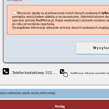
Wyrażam zgodę na przetwarzanie moich danych osobowych
tylko
pomiędzy właścicielem obiektu a wczasowiczem. Administratorem danyc
operator portalu NadMorze.pl. Kopia wiadomości zostanie wysłana n
po roku od wysłania zapytania.
Szczegółowe informacje odnośnie ochrony danych osobowych znajdują 
Telefon kontaktowy: 512 . . .
NadMorze.pl - kliknij aby wyświetlić n
iejsca, nadmorzem, spanie, wczasy, tanie noclegi,
Nocleg