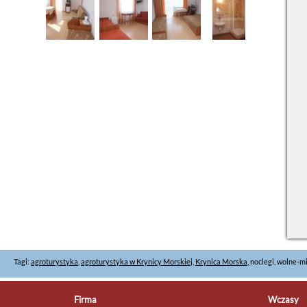
Tagi:
agroturystyka
,
agroturystyka w Krynicy Morskiej
,
Krynica Morska
, noclegi, wolne-m
Firma
Wczasy