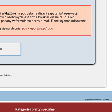
 i wyłącznie
na potrzeby realizacji zapytania/rezerwacji
h osobowych jest firma PolskiePortale.pl Sp. z o.o.
a podany w formularzu adres e-mail. Dane są anonimizowane
się na stronie:
polskieportale.pl/rodo
umer telefonu
Wygenerowano w 0.005 sek.
Kategorie i oferty specjalne