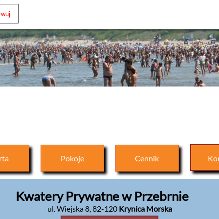
rta
Pokoje
Cennik
Ko
Kwatery Prywatne w Przebrnie
ul. Wiejska 8
,
82-120
Krynica Morska