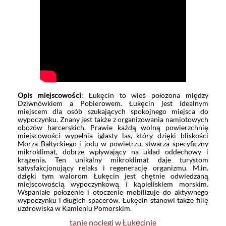
Opis miejscowości
: Łukęcin to wieś położona między
Dziwnówkiem a Pobierowem. Łukęcin jest idealnym
miejscem dla osób szukających spokojnego miejsca do
wypoczynku. Znany jest także z organizowania namiotowych
obozów harcerskich. Prawie każdą wolną powierzchnię
miejscowości wypełnia iglasty las, który dzięki bliskości
Morza Bałtyckiego i jodu w powietrzu, stwarza specyficzny
mikroklimat, dobrze wpływający na układ oddechowy i
krążenia. Ten unikalny mikroklimat daje turystom
satysfakcjonujący relaks i regenerację organizmu. M.in.
dzięki tym walorom Łukęcin jest chętnie odwiedzaną
miejscowością wypoczynkową i kąpieliskiem morskim.
Wspaniałe położenie i otoczenie mobilizuje do aktywnego
wypoczynku i długich spacerów. Łukęcin stanowi także filię
uzdrowiska w Kamieniu Pomorskim.
tanie noclegi w Łukęcinie