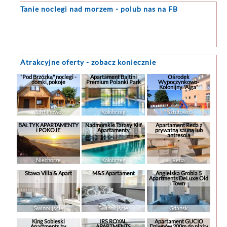
Tanie noclegi
nad morzem - polub nas na FB
Atrakcyjne oferty - zobacz koniecznie
"Pod Brzózką" noclegi -
Apartament Baltini
Ośrodek
domki, pokoje
Premium Polanki Park
Wypoczynkowo-
Kolonijny "Alga"
Sarbinowo
Kołobrzeg
Sztutowo
BAŁTYK APARTAMENTY
Nadmorskie Tarasy Klif
Apartament Reda z
i POKOJE
Apartamenty
prywatną sauną lub
antresolą
Niechorze
Kołobrzeg
Reda
Stawa Villa & Apart
M&S Apartament
Angielska Grobla 5
Apartments DeLuxe Old
Town
Świnoujście
Świnoujście
Gdańsk
King Sobieski
IRS ROYAL
Apartament GUCIO
Apartments by
APARTMENTS
Dziwnów 200m do plaży