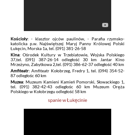
Kościoły
: - klasztor ojców paulinów, - Parafia rzymsko-
katolicka p.w. Najświętszej Maryj Panny Królowej Polski
Łukęcin, Morska 1a, tel. (091) 381-26-58
Kina
: Ośrodek Kultury w Trzebiatowie, Wojska Polskiego
37,tel. (091) 387-26-14 odległość 30 km Jantar Kino
Mrzeżyno, Zabytkowa 2,tel. (091) 386-62-37 odległość 40 km
Amfiteatr
: Amfiteatr Kołobrzeg, Fredry 1, tel. (094) 354-52-
87 odległośc 60 km
Muzea
: Muzeum Kamieni Kamień Pomorski, Słowackiego 1,
tel. (091) 382-42-43 odległośc 60 km Muzeum Oręża
Polskiego w Kołobrzegu odległość 58 km
spanie w Łukęcinie