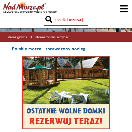
Od 2001 roku promujemy wczasy nad morzem
strona główna
informator miejscowości
Polskie morze
- sprawdzony nocleg