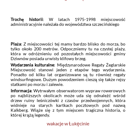
Trochę historii
: W latach 1975-1998 miejscowość
administracyjnie należała do województwa szczecińskiego
Plaża
: Z miejscowości tej mamy bardzo blisko do morza, bo
tylko około 200 metrów. Odpoczniemy tu na czystej plaży,
która w odróżnieniu od pozostałych miejscowości gminy
Dziwnów posiada urwisty klifowy brzeg.
Wydarzenia kulturalne
: Międzynarodowe Regaty Żeglarskie
Miejscowość stanowi jeden z etapów tego wydarzenia.
Ponadto od kilku lat organizowane są tu również regaty
windsurfingowe. Dużym powodzeniem cieszą się także rejsy
statkami po morzu i zalewie.
Informacja
: Wytrwałym obserwatorom wypraw rowerowych
po najbliższych okolicach może uda się odnaleźć wśród
drzew ruiny leśniczówki z czasów przedwojennych, która
widnieje na starych kartkach pocztowych pod nazwą
Kalkberg. Wiąże się z tym miejscem tragiczna historia, o
której krążą legendy.
wakacje w Łukęcinie