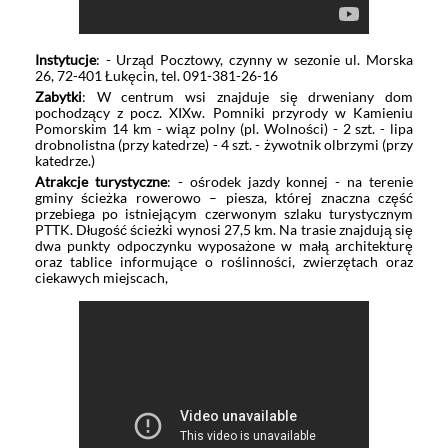
Instytucje
: - Urząd Pocztowy, czynny w sezonie ul. Morska
26, 72-401 Łukęcin, tel. 091-381-26-16
Zabytki
: W centrum wsi znajduje się drweniany dom
pochodzący z pocz. XIXw. Pomniki przyrody w Kamieniu
Pomorskim 14 km - wiąz polny (pl. Wolności) - 2 szt. - lipa
drobnolistna (przy katedrze) - 4 szt. - żywotnik olbrzymi (przy
katedrze.)
Atrakcje turystyczne
: - ośrodek jazdy konnej - na terenie
gminy ścieżka rowerowo – piesza, której znaczna część
przebiega po istniejącym czerwonym szlaku turystycznym
PTTK. Długość ścieżki wynosi 27,5 km. Na trasie znajdują się
dwa punkty odpoczynku wyposażone w małą architekturę
oraz tablice informujące o roślinności, zwierzętach oraz
ciekawych miejscach,