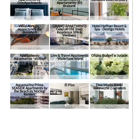
OneApartments
Apartamenty IRS
Brabank
Sopot
Gdańsk
Dziwnów
Willa Abrazja -
GRANO APARTMENTS
Hotel Haffner Resort &
wypoczynek dla
Gdańsk Old Town
Spa - Destigo Hotels
dorosłych
Residence SPA &
Wellness
Jastrzębia Góra
Gdańsk
Sopot
Apartamenty
Live & Travel Apartments
Ohana Budget w Juracie
Aquamarina - visitopl
- Waterlane Island
Międzyzdroje
Gdańsk
Jurata
Aquamarina Prima
El Piso
Dwa Morza domki
SEASIDE Apartments by
całoroczne z ogrodem
the Beach by Noclegi
Renters
Międzyzdroje
Jantar
Puck