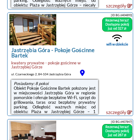
parking. Odległość ważnych miejsc od
obiektu: Plaża w Jastrzębiej Górze – niecały
szczegóły
kilometr.W obiekcie serwowane jest
śniadanie pełne angielskieirlandzkie lub
[ID BG.6404893]
wegetariańskie.Obiekt dysponuje sprzętem
Rezerwuj teraz!
do grillowania.W obiekcie dostępny jest taras
Dostępny pokój
oraz wspólny salon.Odległość ważnych miejsc
już od 327 zł
od obiektu: Port Gdynia – 41 km, Stocznia
Gdynia – 44 km. Lotnisko Lotnisko Gdańsk-
Rębiechowo znajduje się 66 km od
wifi w obiekcie
obiektu.Doba ...
Jastrzębia Góra
-
Pokoje Gościnne
Bartek
kwatery prywatne - pokoje gościnne
w
Jastrzębiej Górze
ul. Czarneckiego 2, 84-104 Jastrzębia Góra
Posiadamy: 8 pokoi
Obiekt Pokoje Gościnne Bartek położony jest
w miejscowości Jastrzębia Góra w regionie
pomorskie i oferuje bezpłatne Wi-Fi, sprzęt do
grillowania, taras oraz bezpłatny prywatny
parking. Odległość ważnych miejsc od
obiektu: Plaża w Jastrzębiej Górze – 1
szczegóły
km.Wyposażenie obejmuje także lodówkę i
czajnik.W okolicy panują doskonałe warunki
[ID BG.6407847]
do uprawiania jazdy na rowerze.Odległość
Rezerwuj teraz!
ważnych miejsc od obiektu: Port Gdynia – 41
Dostępny pokój
km, Stocznia Gdynia – 44 km. Lotnisko
już od 287 zł
Lotnisko Gdańsk-Rębiechowo znajduje się 66