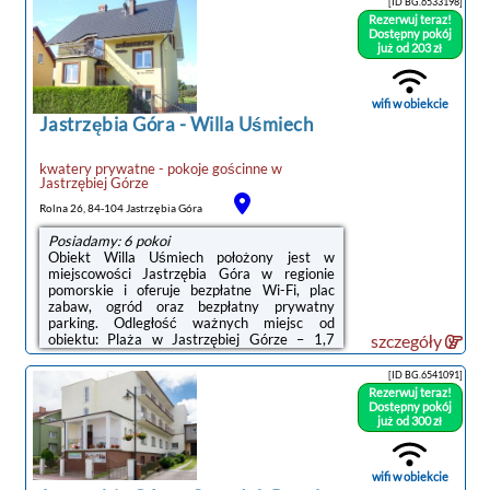
[ID BG.6533198]
kuchnia z piekarnikiem, mikrofalówką i płytą
Rezerwuj teraz!
kuchenną.Odległość ważnych miejsc od
Dostępny pokój
obiektu: Plaża w Jastrzębiej Górze – 500 m,
już od 203 zł
Port Gdynia – 42 km. Lotnisko Lotnisko
Gdańsk-Rębiechowo znajduje się 67 km od
obiektu.Doba hotelowa od godziny ...
wifi w obiekcie
Jastrzębia Góra
-
Willa Uśmiech
kwatery prywatne - pokoje gościnne
w
Jastrzębiej Górze
noclegi Jastrzębia Góra
Rolna 26, 84-104 Jastrzębia Góra
Posiadamy: 6 pokoi
Obiekt Willa Uśmiech położony jest w
miejscowości Jastrzębia Góra w regionie
pomorskie i oferuje bezpłatne Wi-Fi, plac
zabaw, ogród oraz bezpłatny prywatny
parking. Odległość ważnych miejsc od
obiektu: Plaża w Jastrzębiej Górze – 1,7
szczegóły
km.Na terenie obiektu Willa Uśmiech
znajduje się taras i sprzęt do
[ID BG.6541091]
grillowania.Odległość ważnych miejsc od
Rezerwuj teraz!
obiektu: Port Gdynia – 40 km, Stocznia
Dostępny pokój
Gdynia – 43 km. Lotnisko Lotnisko Gdańsk-
już od 300 zł
Rębiechowo znajduje się 65 km od
obiektu.Doba hotelowa od godziny 14:00 do
10:00.W obiekcie obowiązuje zakaz
wifi w obiekcie
organizowania wieczorów panieńskich, ...