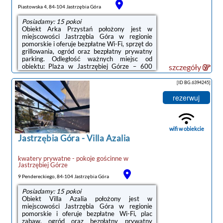
Piastowska 4, 84-104 Jastrzębia Góra
Posiadamy: 15 pokoi
Obiekt Arka Przystań położony jest w
miejscowości Jastrzębia Góra w regionie
pomorskie i oferuje bezpłatne Wi-Fi, sprzęt do
grillowania, ogród oraz bezpłatny prywatny
parking. Odległość ważnych miejsc od
obiektu: Plaża w Jastrzębiej Górze – 600
szczegóły
m.Na miejscu serwowane jest śniadanie
kontynentalne.W okolicy panują doskonałe
[ID BG.6394245]
warunki do uprawiania trekkingu.Odległość
ważnych miejsc od obiektu: Port Gdynia – 41
rezerwuj
km, Stocznia Gdynia – 44 km. Lotnisko
Lotnisko Gdańsk-Rębiechowo znajduje się 67
km od obiektu.Doba hotelowa od godziny
15:00 do 10:00.W przypadku pobytu w
wifi w obiekcie
obiekcie ...
Jastrzębia Góra
-
Villa Azalia
kwatery prywatne - pokoje gościnne
w
Jastrzębiej Górze
9 Pendereckiego, 84-104 Jastrzębia Góra
Posiadamy: 15 pokoi
Obiekt Villa Azalia położony jest w
miejscowości Jastrzębia Góra w regionie
pomorskie i oferuje bezpłatne Wi-Fi, plac
noclegi Jastrzębia Góra
zabaw, ogród oraz bezpłatny prywatny