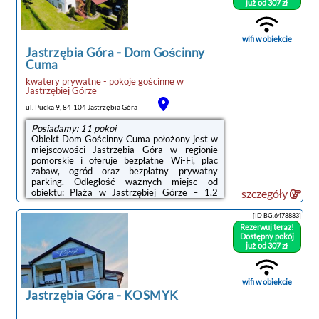
km. Lotnisko Lotnisko Gdańsk-Rębiechowo
już od 307 zł
znajduje się 68 km od obiektu.Doba hotelowa
od godziny 15:00 do 10:00.W obiekcie
obowiązuje zakaz organizowania ...
wifi w obiekcie
Jastrzębia Góra
-
Dom Gościnny
Cuma
noclegi Jastrzębia Góra
kwatery prywatne - pokoje gościnne
w
Jastrzębiej Górze
ul. Pucka 9, 84-104 Jastrzębia Góra
Posiadamy: 11 pokoi
Obiekt Dom Gościnny Cuma położony jest w
miejscowości Jastrzębia Góra w regionie
pomorskie i oferuje bezpłatne Wi-Fi, plac
zabaw, ogród oraz bezpłatny prywatny
parking. Odległość ważnych miejsc od
obiektu: Plaża w Jastrzębiej Górze – 1,2
szczegóły
km.Wyposażenie obejmuje także lodówkę i
czajnik.Na terenie obiektu Dom Gościnny
[ID BG.6478883]
Cuma dostępny jest taras i sprzęt do
Rezerwuj teraz!
grillowania.Odległość ważnych miejsc od
Dostępny pokój
obiektu: Port Gdynia – 41 km, Stocznia
już od 307 zł
Gdynia – 44 km. Lotnisko Lotnisko Gdańsk-
Rębiechowo znajduje się 66 km od
obiektu.Doba hotelowa od godziny 13:00 do
wifi w obiekcie
10:00.Przed przyjazdem ...
Jastrzębia Góra
-
KOSMYK