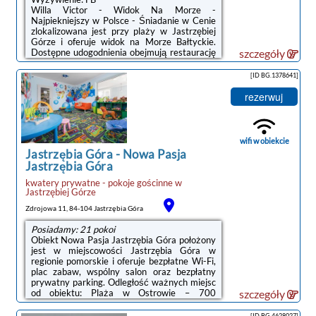
Willa Victor - Widok Na Morze -
Najpiekniejszy w Polsce - Śniadanie w Cenie
zlokalizowana jest przy plaży w Jastrzębiej
Górze i oferuje widok na Morze Bałtyckie.
Dostępne udogodnienia obejmują restaurację
szczegóły
i bar. Na miejscu można korzystać z
bezpłatnego WiFi.We wszystkich pokojach w
[ID BG.1378641]
obiekcie Victor znajduje się telewizor z
płaskim ekranem, sejf oraz łazienka
rezerwuj
wyposażona w prysznic, suszarkę do włosów i
bidet.Goście willi Victor mają do dyspozycji
ogród i zaplecze konferencyjne. Okolica z
pewnością przypadnie do gustu miłośnikom
wifi w obiekcie
aktywnego wypoczynku, w tym pieszych
Jastrzębia Góra
-
Nowa Pasja
wędrówek ...
Jastrzębia Góra
kwatery prywatne - pokoje gościnne
w
noclegi Jastrzębia Góra
Jastrzębiej Górze
Zdrojowa 11, 84-104 Jastrzębia Góra
Posiadamy: 21 pokoi
Obiekt Nowa Pasja Jastrzębia Góra położony
jest w miejscowości Jastrzębia Góra w
regionie pomorskie i oferuje bezpłatne Wi-Fi,
plac zabaw, wspólny salon oraz bezpłatny
prywatny parking. Odległość ważnych miejsc
od obiektu: Plaża w Ostrowie – 700
szczegóły
m.Wszystkie opcje zakwaterowania
wyposażone są w telewizor z płaskim
[ID BG.4628027]