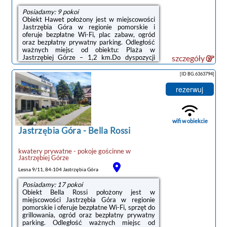
Posiadamy: 9 pokoi
Obiekt Hawet położony jest w miejscowości
Jastrzębia Góra w regionie pomorskie i
oferuje bezpłatne Wi-Fi, plac zabaw, ogród
oraz bezpłatny prywatny parking. Odległość
ważnych miejsc od obiektu: Plaża w
Jastrzębiej Górze – 1,2 km.Do dyspozycji
szczegóły
Gości jest w pełni wyposażona prywatna
łazienka z prysznicem i bezpłatnym zestawem
[ID BG.6363794]
kosmetyków.Obiekt Hawet oferuje
wypożyczalnię rowerów. W okolicy panują
rezerwuj
doskonałe warunki do uprawiania jazdy na
rowerze.Odległość ważnych miejsc od
obiektu: Port Gdynia – 41 km, Stocznia
Gdynia – 44 km. Lotnisko Lotnisko Gdańsk-
wifi w obiekcie
Rębiechowo ...
Jastrzębia Góra
-
Bella Rossi
kwatery prywatne - pokoje gościnne
w
Jastrzębiej Górze
Lesna 9/11, 84-104 Jastrzębia Góra
Posiadamy: 17 pokoi
Obiekt Bella Rossi położony jest w
miejscowości Jastrzębia Góra w regionie
pomorskie i oferuje bezpłatne Wi-Fi, sprzęt do
grillowania, ogród oraz bezpłatny prywatny
parking. Odległość ważnych miejsc od