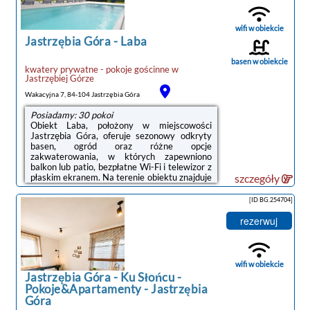
łazienkę z prysznicem. W niektórych opcjach
zakwaterowania znajduje się także kuchnia z
mikrofalówką i płytą kuchenną.W obiekcie
wifi w obiekcie
znajduje się ...
Jastrzębia Góra
-
Laba
basen w obiekcie
kwatery prywatne - pokoje gościnne
w
Jastrzębiej Górze
Wakacyjna 7, 84-104 Jastrzębia Góra
Posiadamy: 30 pokoi
Obiekt Laba, położony w miejscowości
Jastrzębia Góra, oferuje sezonowy odkryty
basen, ogród oraz różne opcje
zakwaterowania, w których zapewniono
balkon lub patio, bezpłatne Wi-Fi i telewizor z
płaskim ekranem. Na terenie obiektu znajduje
szczegóły
się prywatny parking.Do dyspozycji Gości jest
w pełni wyposażona prywatna łazienka z
[ID BG.254704]
prysznicem i suszarką do włosów.Obiekt
dysponuje tarasem.W obiekcie Goście mogą
rezerwuj
grać w bilard. Okolica cieszy się
popularnością wśród miłośników
trekkingu.Odległość ważnych miejsc od
obiektu: Plaża w Jastrzębiej Górze – 1,2 km,
wifi w obiekcie
Port Gdynia ...
Jastrzębia Góra
-
Ku Słońcu -
Pokoje&Apartamenty - Jastrzębia
Góra