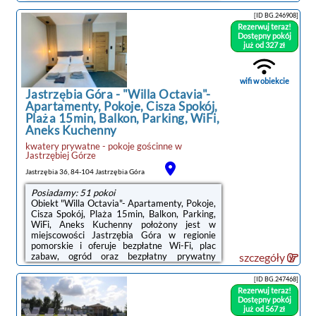
znajduje się prywatny parking.Na terenie
obiektu Pokoje Gościnne MAJ Rozewie kids
[ID BG.246908]
znajduje się plac zabaw.Odległość ważnych
Rezerwuj teraz!
miejsc od obiektu: Stocznia Gdynia – 45 km,
Dostępny pokój
Dworzec PKP Gdynia Główna – 45 km.
już od 327 zł
Lotnisko Lotnisko Gdańsk-Rębiechowo
znajduje się 67 km od obiektu.Doba hotelowa
od godziny 15:00 do 10:00.W obiekcie
wifi w obiekcie
obowiązuje ...
Jastrzębia Góra
-
"Willa Octavia"-
Apartamenty, Pokoje, Cisza Spokój,
Plaża 15min, Balkon, Parking, WiFi,
Aneks Kuchenny
kwatery prywatne - pokoje gościnne
w
Jastrzębiej Górze
Jastrzębia 36, 84-104 Jastrzębia Góra
Posiadamy: 51 pokoi
Obiekt "Willa Octavia"- Apartamenty, Pokoje,
Cisza Spokój, Plaża 15min, Balkon, Parking,
WiFi, Aneks Kuchenny położony jest w
miejscowości Jastrzębia Góra w regionie
pomorskie i oferuje bezpłatne Wi-Fi, plac
zabaw, ogród oraz bezpłatny prywatny
szczegóły
parking. Odległość ważnych miejsc od
obiektu: Plaża Lighthouse Beach – 1,5
[ID BG.247468]
km.Wszystkie opcje zakwaterowania
Rezerwuj teraz!
wyposażone są w telewizor z płaskim
Dostępny pokój
ekranem i mają balkon oraz prywatną
już od 567 zł