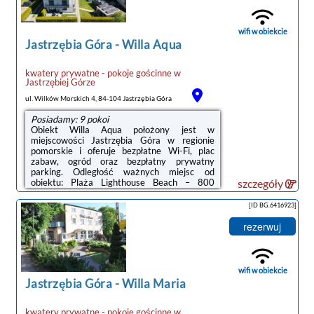
pościel.Odległość ważnych miejsc od obiektu:
Centrum handlowe Batory – 45 km, Skwer
Kościuszki – 46 km. ...
wifi w obiekcie
Jastrzębia Góra
-
Willa Aqua
kwatery prywatne - pokoje gościnne
w
Jastrzębiej Górze
ul. Wilków Morskich 4, 84-104 Jastrzębia Góra
Posiadamy: 9 pokoi
Obiekt Willa Aqua położony jest w
miejscowości Jastrzębia Góra w regionie
pomorskie i oferuje bezpłatne Wi-Fi, plac
zabaw, ogród oraz bezpłatny prywatny
parking. Odległość ważnych miejsc od
obiektu: Plaża Lighthouse Beach – 800
szczegóły
m.Wszystkie opcje zakwaterowania
wyposażone są w telewizor z płaskim
[ID BG.6416923]
ekranem i mają balkon oraz prywatną
łazienkę z prysznicem. Wyposażenie kuchni
rezerwuj
obejmuje także lodówkę, płytę kuchenną,
toster i czajnik.Obiekt dysponuje tarasem.Na
terenie obiektu Willa Aqua znajduje się park
wodny, a w okolicy panują doskonałe warunki
wifi w obiekcie
do uprawiania jazdy ...
Jastrzębia Góra
-
Willa Maria
kwatery prywatne - pokoje gościnne
w