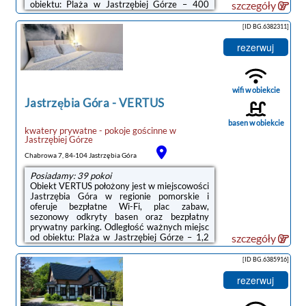
obiektu: Plaża w Jastrzębiej Górze – 400
szczegóły
m.Na miejscu zapewniono aneks kuchenny z
pełnym wyposażeniem, w tym lodówką i
[ID BG.6382311]
czajnikiem, a także telewizor z płaskim
ekranem oraz prywatną łazienkę z
rezerwuj
prysznicem. Niektóre opcje zakwaterowania
mają taras lub balkon.W okolicy panują
doskonałe warunki do uprawiania
trekkingu.Odległość ważnych miejsc od
wifi w obiekcie
obiektu: Port Gdynia ...
Jastrzębia Góra
-
VERTUS
basen w obiekcie
kwatery prywatne - pokoje gościnne
w
Jastrzębiej Górze
Chabrowa 7, 84-104 Jastrzębia Góra
Posiadamy: 39 pokoi
Obiekt VERTUS położony jest w miejscowości
Jastrzębia Góra w regionie pomorskie i
oferuje bezpłatne Wi-Fi, plac zabaw,
sezonowy odkryty basen oraz bezpłatny
prywatny parking. Odległość ważnych miejsc
od obiektu: Plaża w Jastrzębiej Górze – 1,2
szczegóły
km.Wszystkie opcje zakwaterowania
wyposażone są w telewizor i mają balkon
[ID BG.6385916]
oraz prywatną łazienkę z prysznicem.
Wyposażenie obejmuje także lodówkę i
rezerwuj
czajnik.Obiekt dysponuje tarasem.Goście
mogą korzystać ze sprzętu do grillowania