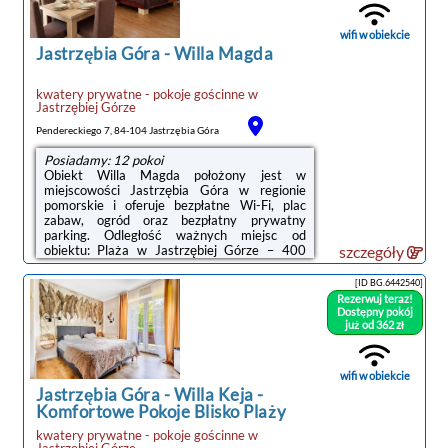
km od obiektu. Goście mogą skorzystać z
płatnego transferu lotniskowego.Doba ...
wifi w obiekcie
Jastrzębia Góra
-
Willa Magda
kwatery prywatne - pokoje gościnne
w
Jastrzębiej Górze
Pendereckiego 7, 84-104 Jastrzębia Góra
Posiadamy: 12 pokoi
Obiekt Willa Magda położony jest w
miejscowości Jastrzębia Góra w regionie
pomorskie i oferuje bezpłatne Wi-Fi, plac
zabaw, ogród oraz bezpłatny prywatny
parking. Odległość ważnych miejsc od
obiektu: Plaża w Jastrzębiej Górze – 400
szczegóły
m.Do dyspozycji Gości jest w pełni
wyposażona prywatna łazienka z prysznicem
[ID BG.6442540]
i suszarką do włosów.Obiekt dysponuje
Rezerwuj teraz!
sprzętem do grillowania.Obiekt Willa Magda
Dostępny pokój
zapewnia prywatną plażę, a okolica jest
już od 362 zł
popularna wśród miłośników
trekkingu.Odległość ważnych miejsc od
obiektu: Port Gdynia – 41 km, Stocznia
wifi w obiekcie
Gdynia – 44 km. Lotnisko Lotnisko ...
Jastrzębia Góra
-
Willa Keja -
Komfortowe Pokoje Blisko Plaży
kwatery prywatne - pokoje gościnne
w
Jastrzębiej Górze