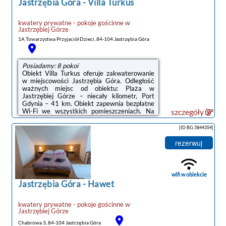
Jastrzębia Góra
-
Villa Turkus
kwatery prywatne - pokoje gościnne
w
Jastrzębiej Górze
1A Towarzystwa Przyjaciół Dzieci, 84-104 Jastrzębia Góra
Posiadamy: 8 pokoi
Obiekt Villa Turkus oferuje zakwaterowanie
w miejscowości Jastrzębia Góra. Odległość
ważnych miejsc od obiektu: Plaża w
Jastrzębiej Górze – niecały kilometr, Port
Gdynia – 41 km. Obiekt zapewnia bezpłatne
Wi-Fi we wszystkich pomieszczeniach. Na
szczegóły
terenie obiektu dostępny jest też prywatny
parking.W niektórych opcjach
[ID BG.5844354]
zakwaterowania znajduje się także kuchnia z
lodówką i mikrofalówką.Odległość ważnych
rezerwuj
miejsc od obiektu: Stocznia Gdynia – 44 km,
Dworzec PKP Gdynia Główna – 44 km.
Lotnisko Lotnisko Gdańsk-Rębiechowo
znajduje się 66 km od obiektu.Doba hotelowa
wifi w obiekcie
od ...
Jastrzębia Góra
-
Hawet
kwatery prywatne - pokoje gościnne
w
Jastrzębiej Górze
Chabrowa 3, 84-104 Jastrzębia Góra