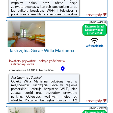
wspólny salon oraz różne opcje
zakwaterowania, w których zapewniono taras
lub balkon, bezpłatne Wi-Fi i telewizor z
płaskim ekranem. Na terenie obiektu znajduje
szczegóły
się prywatny parking.W niektórych opcjach
zakwaterowania znajduje się także kuchnia z
[ID BG.6495891]
lodówką i mikrofalówką.Na miejscu dostępny
Rezerwuj teraz!
jest plac zabaw i sprzęt do grillowania, a w
Dostępny pokój
okolicy panują doskonałe warunki do
już od 236 zł
uprawiania trekkingu.Odległość ważnych
miejsc od obiektu: Plaża w Ostrowie – 600 m,
Port Gdynia – 42 km. Lotnisko ...
wifi w obiekcie
Jastrzębia Góra
-
Willa Marianna
kwatery prywatne - pokoje gościnne
w
Jastrzębiej Górze
ul.Widokowa 6, 84-104 Jastrzębia Góra
Posiadamy: 13 pokoi
Obiekt Willa Marianna położony jest w
miejscowości Jastrzębia Góra w regionie
pomorskie i oferuje bezpłatne Wi-Fi, plac
zabaw, ogród oraz bezpłatny prywatny
parking. Odległość ważnych miejsc od
obiektu: Plaża w Jastrzębiej Górze – 1,2
szczegóły
km.W obiekcie znajduje się sprzęt do
grillowania, a okolica jest popularna wśród
[ID BG.6502073]
miłośników trekkingu.Odległość ważnych
Rezerwuj teraz!