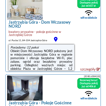
miejsc od obiektu: Port Gdynia – 41 km,
Dostępny pokój
Stocznia Gdynia – 44 km. Lotnisko Lotnisko
już od 657 zł
Gdańsk-Rębiechowo znajduje się 66 km od
obiektu.Doba hotelowa od godziny 14:00 do
10:00.W ramach jednej rezerwacji wyłącznie
wifi w obiekcie
1 ...
Jastrzębia Góra
-
Dom Wczasowy
NORD
kwatery prywatne - pokoje gościnne
w
Jastrzębiej Górze
ul. Pucka 11, 84-104 Jastrzębia Góra
Posiadamy: 12 pokoi
Obiekt Dom Wczasowy NORD położony jest
w miejscowości Jastrzębia Góra w regionie
pomorskie i oferuje bezpłatne Wi-Fi, plac
zabaw, ogród oraz bezpłatny prywatny
parking. Odległość ważnych miejsc od
obiektu: Plaża w Jastrzębiej Górze – 1,2
szczegóły
km.W obiekcie zapewniono telewizor z
płaskim ekranem oraz prywatną łazienkę z
[ID BG.6504110]
bezpłatnym zestawem kosmetyków,
Rezerwuj teraz!
suszarką do włosów i prysznicem. W
Dostępny pokój
niektórych opcjach zakwaterowania
już od 406 zł
zapewniono także kuchnię z mikrofalówką i
płytą kuchenną.Na miejscu serwowane jest
śniadanie w formie bufetu.Na terenie obiektu
wifi w obiekcie
Dom Wczasowy NORD dostępny ...
Jastrzębia Góra
-
Pokoje Gościnne