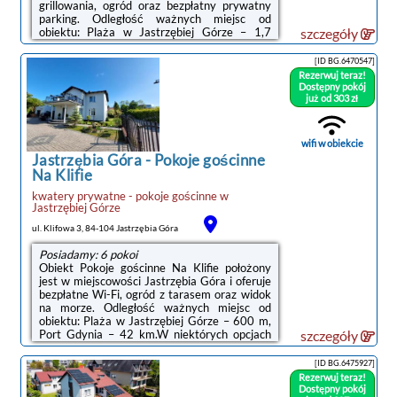
grillowania, ogród oraz bezpłatny prywatny
parking. Odległość ważnych miejsc od
obiektu: Plaża w Jastrzębiej Górze – 1,7
szczegóły
km.Na miejscu znajduje się telewizor z
płaskim ekranem oraz prywatna łazienka z
[ID BG.6470547]
prysznicem. Kuchnię wyposażono w lodówkę,
Rezerwuj teraz!
mikrofalówkę oraz płytę kuchenną.Odległość
Dostępny pokój
ważnych miejsc od obiektu: Port Gdynia – 40
już od 303 zł
km, Stocznia Gdynia – 43 km. Lotnisko
Lotnisko Gdańsk-Rębiechowo znajduje się 66
km od obiektu.Doba ...
wifi w obiekcie
Jastrzębia Góra
-
Pokoje gościnne
Na Klifie
kwatery prywatne - pokoje gościnne
w
Jastrzębiej Górze
ul. Klifowa 3, 84-104 Jastrzębia Góra
Posiadamy: 6 pokoi
Obiekt Pokoje gościnne Na Klifie położony
jest w miejscowości Jastrzębia Góra i oferuje
bezpłatne Wi-Fi, ogród z tarasem oraz widok
na morze. Odległość ważnych miejsc od
obiektu: Plaża w Jastrzębiej Górze – 600 m,
Port Gdynia – 42 km.W niektórych opcjach
szczegóły
zakwaterowania znajduje się także kuchnia z
piekarnikiem i płytą kuchenną.Odległość
[ID BG.6475927]
ważnych miejsc od obiektu: Stocznia Gdynia –
Rezerwuj teraz!
45 km, Dworzec PKP Gdynia Główna – 46
Dostępny pokój