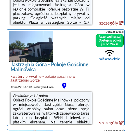
Obiekt Pokoje Goscinne Na Skarpie położony
jest w miejscowości Jastrzębia Góra w
regionie pomorskie i oferuje bezpłatne Wi-Fi,
plac zabaw, ogród oraz bezpłatny prywatny
parking. Odległość ważnych miejsc od
obiektu: Plaża w Jastrzębiej Górze – 1,7
szczegóły
km.Na miejscu znajduje się telewizor z
płaskim ekranem oraz prywatna łazienka z
[ID BG.6510483]
prysznicem. Kuchnię wyposażono w
Rezerwuj teraz!
mikrofalówkę oraz płytę kuchenną.W obiekcie
Dostępny pokój
znajduje się sprzęt do grillowania, a okolica
już od 247 zł
jest popularna wśród miłośników jazdy na
rowerze.Odległość ważnych miejsc od
obiektu: Port Gdynia – 40 km, Stocznia ...
wifi w obiekcie
Jastrzębia Góra
-
Pokoje Gościnne
Malinówka
kwatery prywatne - pokoje gościnne
w
Jastrzębiej Górze
Jasna 22, 84-104 Jastrzębia Góra
Posiadamy: 11 pokoi
Obiekt Pokoje Gościnne Malinówka, położony
w miejscowości Jastrzębia Góra, oferuje
ogród, wspólny salon oraz różne opcje
zakwaterowania, w których zapewniono taras
lub balkon, bezpłatne Wi-Fi i telewizor z
płaskim ekranem. Na terenie obiektu
szczegóły
dostępny jest prywatny parking.W niektórych
opcjach zakwaterowania znajduje się także