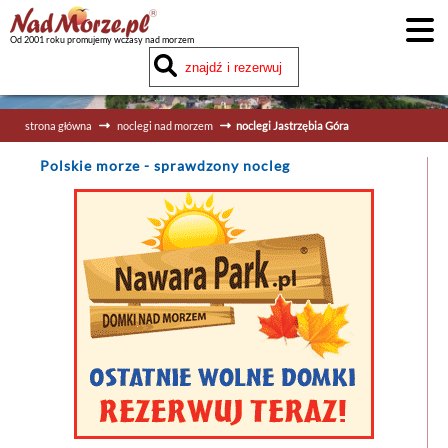
Od 2001 roku promujemy wczasy nad morzem
strona główna
noclegi nad morzem
noclegi Jastrzębia Góra
Polskie morze
- sprawdzony nocleg