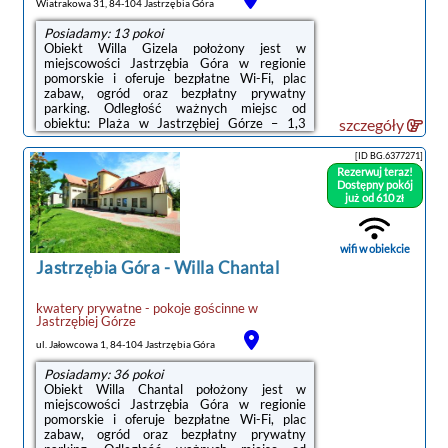
Wiatrakowa 31, 84-104 Jastrzębia Góra
Posiadamy: 13 pokoi
Obiekt Willa Gizela położony jest w
miejscowości Jastrzębia Góra w regionie
pomorskie i oferuje bezpłatne Wi-Fi, plac
zabaw, ogród oraz bezpłatny prywatny
parking. Odległość ważnych miejsc od
obiektu: Plaża w Jastrzębiej Górze – 1,3
szczegóły
km.Na miejscu znajduje się telewizor z
płaskim ekranem oraz prywatna łazienka z
[ID BG.6377271]
prysznicem. Kuchnię wyposażono w lodówkę,
Rezerwuj teraz!
zmywarkę oraz piekarnik.Obiekt dysponuje
Dostępny pokój
sprzętem do grillowania.W obiekcie dostępny
już od 610 zł
jest taras oraz wspólny salon.Odległość
ważnych miejsc od obiektu: Port Gdynia – 42
km, Stocznia Gdynia – 46 km. Lotnisko
wifi w obiekcie
Lotnisko ...
Jastrzębia Góra
-
Willa Chantal
kwatery prywatne - pokoje gościnne
w
Jastrzębiej Górze
ul. Jałowcowa 1, 84-104 Jastrzębia Góra
Posiadamy: 36 pokoi
Obiekt Willa Chantal położony jest w
miejscowości Jastrzębia Góra w regionie
pomorskie i oferuje bezpłatne Wi-Fi, plac
zabaw, ogród oraz bezpłatny prywatny