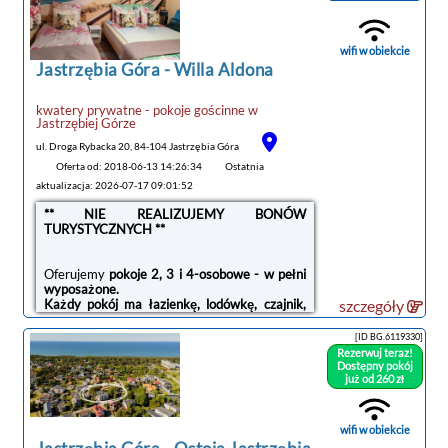
wifi w obiekcie
Jastrzębia Góra -
Willa Aldona
noclegi Jastrzębia Góra
kwatery prywatne - pokoje gościnne
w
tanie noclegi
Jastrzębiej Górze
ul. Droga Rybacka 20, 84-104 Jastrzębia Góra
Oferta od: 2018-06-13 14:26:34
Ostatnia
aktualizacja: 2026-07-17 09:01:52
** NIE REALIZUJEMY BONÓW
TURYSTYCZNYCH **
Oferujemy
pokoje 2, 3 i 4-osobowe - w pełni
wyposażone.
Każdy pokój ma łazienkę, lodówkę, czajnik,
szczegóły
telewizor
[ID BG.6119330]
Do dyspozycji Gości: aneks kuchenny,
Rezerwuj teraz!
bezprzewodowy internet (WiFi), parking,
Dostępny pokój
miejsce do grillowania.
już od 260 zł
Akceptacja zwierząt
.
wifi w obiekcie
Aneks kuchenny:
Jest tam płyta grzewcza,