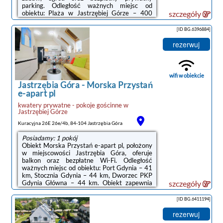
parking. Odległość ważnych miejsc od
obiektu: Plaża w Jastrzębiej Górze – 400
szczegóły
m.Wyposażenie obejmuje także lodówkę i
czajnik.Obiekt Villa Azalia oferuje wannę z
[ID BG.6396884]
hydromasażem.Na terenie obiektu Villa
Azalia znajduje się taras i sprzęt do
rezerwuj
grillowania.Odległość ważnych miejsc od
obiektu: Port Gdynia – 41 km, Stocznia
Gdynia – 44 km. Lotnisko Lotnisko Gdańsk-
Rębiechowo znajduje się 67 km od
wifi w obiekcie
obiektu.Doba hotelowa ...
Jastrzębia Góra
-
Morska Przystań
e-apart pl
kwatery prywatne - pokoje gościnne
w
Jastrzębiej Górze
Kuracyjna 26E 26e/4b, 84-104 Jastrzębia Góra
Posiadamy: 1 pokój
Obiekt Morska Przystań e-apart pl, położony
w miejscowości Jastrzębia Góra, oferuje
balkon oraz bezpłatne Wi-Fi. Odległość
ważnych miejsc od obiektu: Port Gdynia – 41
km, Stocznia Gdynia – 44 km, Dworzec PKP
Gdynia Główna – 44 km. Obiekt zapewnia
szczegóły
taras oraz bezpłatny prywatny parking. W
okolicy w odległości 1,4 km znajduje się Plaża
[ID BG.6411194]
w Jastrzębiej Górze.W kwaterze prywatnej
znajduje się telewizor z płaskim ekranem. W
rezerwuj
kwaterze prywatnej zapewniono ręczniki i