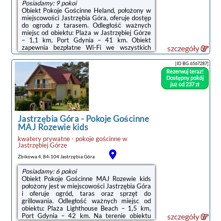
Posiadamy: 9 pokoi
Obiekt Pokoje Gościnne Heland, położony w
miejscowości Jastrzębia Góra, oferuje dostęp
do ogrodu z tarasem. Odległość ważnych
miejsc od obiektu: Plaża w Jastrzębiej Górze
– 1,1 km, Port Gdynia – 41 km. Obiekt
zapewnia bezpłatne Wi-Fi we wszystkich
szczegóły
pomieszczeniach. Na terenie obiektu
dostępny jest też prywatny parking.W
[ID BG.6567287]
niektórych opcjach zakwaterowania znajduje
Rezerwuj teraz!
się także aneks kuchenny z
Dostępny pokój
lodówką.Odległość ważnych miejsc od
już od 237 zł
obiektu: Stocznia Gdynia – 44 km, Dworzec
PKP Gdynia Główna – 45 km. Lotnisko
Lotnisko Gdańsk-Rębiechowo znajduje się 67
km od obiektu.Doba ...
Jastrzębia Góra
-
Pokoje Gościnne
MAJ Rozewie kids
kwatery prywatne - pokoje gościnne
w
Jastrzębiej Górze
Żbikowa 4, 84-104 Jastrzębia Góra
Posiadamy: 6 pokoi
Obiekt Pokoje Gościnne MAJ Rozewie kids
położony jest w miejscowości Jastrzębia Góra
i oferuje ogród, taras oraz sprzęt do
grillowania. Odległość ważnych miejsc od
obiektu: Plaża Lighthouse Beach – 1,5 km,
Port Gdynia – 42 km. Na terenie obiektu
szczegóły