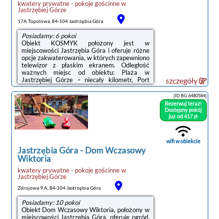
kwatery prywatne - pokoje gościnne
w
Jastrzębiej Górze
17A Topolowa, 84-104 Jastrzębia Góra
Posiadamy: 6 pokoi
Obiekt KOSMYK położony jest w
miejscowości Jastrzębia Góra i oferuje różne
opcje zakwaterowania, w których zapewniono
telewizor z płaskim ekranem. Odległość
ważnych miejsc od obiektu: Plaża w
Jastrzębiej Górze – niecały kilometr, Port
szczegóły
Gdynia – 41 km. Na miejscu zapewniono
bezpłatne Wi-Fi, a prywatny parking
[ID BG.6480584]
dostępny jest za dodatkową opłatą.Do
Rezerwuj teraz!
dyspozycji Gości jest w pełni wyposażona
Dostępny pokój
prywatna łazienka z prysznicem i suszarką do
już od 417 zł
włosów.Odległość ważnych miejsc od
obiektu: Stocznia Gdynia – 44 km, Dworzec
PKP Gdynia Główna – 44 km. Lotnisko
wifi w obiekcie
Lotnisko Gdańsk-Rębiechowo ...
Jastrzębia Góra
-
Dom Wczasowy
Wiktoria
kwatery prywatne - pokoje gościnne
w
Jastrzębiej Górze
Zdrojowa 9 A, 84-104 Jastrzębia Góra
Posiadamy: 10 pokoi
Obiekt Dom Wczasowy Wiktoria, położony w
miejscowości Jastrzębia Góra, oferuje ogród,