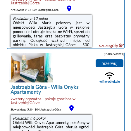
Jastrzębiej Górze
Królewska 9, 84-104 Jastrzębia Góra
Posiadamy: 12 pokoi
Obiekt Willa Maria położony jest w
miejscowości Jastrzębia Góra w regionie
pomorskie i oferuje bezpłatne Wi-Fi, sprzęt do
grillowania, taras oraz bezpłatny prywatny
parking. Odległość ważnych miejsc od
obiektu: Plaża w Jastrzębiej Górze – 500
szczegóły
m.Odległość ważnych miejsc od obiektu: Port
Gdynia – 42 km, Stocznia Gdynia – 45 km.
[ID BG.6420713]
Lotnisko Lotnisko Gdańsk-Rębiechowo
znajduje się 67 km od obiektu.Doba hotelowa
rezerwuj
od godziny 14:00 do 10:00.Zarządzany przez
gospodarza prywatnego (osobę fizyczną)W
przypadku pobytu w obiekcie z dziećmi
należy pamiętać, że obiekt jest prawnie ...
wifi w obiekcie
Jastrzębia Góra
-
Willa Onyks
Apartamenty
kwatery prywatne - pokoje gościnne
w
Jastrzębiej Górze
Słowackiego 5, 84-104 Jastrzębia Góra
Posiadamy: 6 pokoi
Obiekt Willa Onyks Apartamenty, położony w
miejscowości Jastrzębia Góra, oferuje ogród,