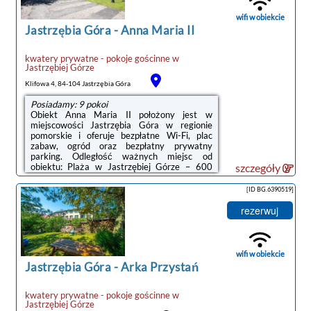
oraz odprężyć się w ogrodzie lub we
wspólnym salonie.Odległość ważnych miejsc
wifi w obiekcie
od obiektu: ...
Jastrzębia Góra
-
Anna Maria II
kwatery prywatne - pokoje gościnne
w
Jastrzębiej Górze
Klifowa 4, 84-104 Jastrzębia Góra
Posiadamy: 9 pokoi
Obiekt Anna Maria II położony jest w
miejscowości Jastrzębia Góra w regionie
pomorskie i oferuje bezpłatne Wi-Fi, plac
zabaw, ogród oraz bezpłatny prywatny
parking. Odległość ważnych miejsc od
obiektu: Plaża w Jastrzębiej Górze – 600
szczegóły
m.Obiekt zapewnia pościel i ręczniki za
dodatkową opłatą.Na terenie obiektu Anna
[ID BG.6390519]
Maria II znajduje się sprzęt do
grillowania.Odległość ważnych miejsc od
rezerwuj
obiektu: Port Gdynia – 42 km, Stocznia
Gdynia – 46 km. Lotnisko Lotnisko Gdańsk-
Rębiechowo znajduje się 68 km od
obiektu.Doba hotelowa od godziny 14:00 do
wifi w obiekcie
10:00.Prosimy o wcześniejsze ...
Jastrzębia Góra
-
Arka Przystań
kwatery prywatne - pokoje gościnne
w
Jastrzębiej Górze