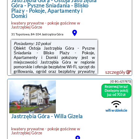
Jastrzębia Góra
-
Ostoja Jastrzębia
mikrofala, garnki, talerze, sztućce
Góra - Pyszne Śniadania - Blisko
Plaży - Pokoje, Apartamenty i
W pobliżu restauracja, sklep.
noclegi Jastrzębia Góra
Domki
Okolica spokojna.
kwatery prywatne - pokoje gościnne
w
Do morza 500 m. W pobliżu: sklep, kościół.
Jastrzębiej Górze
Zapraszamy na wypoczynek do pokoi nad
31 Topolowa, 84-104 Jastrzębia Góra
morzem w Willi Aldona w Jastrzębiej Górze!
Posiadamy: 10 pokoi
Obiekt Ostoja Jastrzębia Góra - Pyszne
https://nadmorze.pl/rezerwuj/bg/260709/
Śniadania - Blisko Plaży - Pokoje,
Apartamenty i Domki położony jest w
miejscowości Jastrzębia Góra w regionie
pomorskie i oferuje bezpłatne Wi-Fi, sprzęt do
grillowania, ogród oraz bezpłatny prywatny
szczegóły
parking. Odległość ważnych miejsc od
obiektu: Plaża w Jastrzębiej Górze – 800
[ID BG.6257873]
m.Do dyspozycji Gości jest w pełni
Rezerwuj teraz!
wyposażona prywatna łazienka z prysznicem
Dostępny pokój
i bezpłatnym zestawem kosmetyków.W
już od 703 zł
obiekcie serwowane jest śniadanie
kontynentalne.Na terenie obiektu Ostoja
Jastrzębia Góra - Pyszne Śniadania - Blisko
wifi w obiekcie
Plaży - Pokoje, Apartamenty ...
Jastrzębia Góra
-
Willa Gizela
kwatery prywatne - pokoje gościnne
w
Jastrzębiej Górze