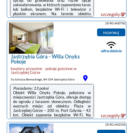
sprzęt do grillowania oraz różne opcje
zakwaterowania, w których zapewniono taras
lub balkon, bezpłatne Wi-Fi i telewizor z
płaskim ekranem. Na terenie obiektu
szczegóły
dostępny jest prywatny parking.Wyposażenie
obejmuje także lodówkę, ekspres do kawy i
[ID BG.6420736]
czajnik.W okolicy panują doskonałe warunki
do uprawiania trekkingu.Odległość ważnych
rezerwuj
miejsc od obiektu: Plaża w Jastrzębiej Górze
– kilka kroków od obiektu, Port Gdynia – 42
km. Lotnisko Lotnisko Gdańsk-Rębiechowo
znajduje się 67 km od ...
wifi w obiekcie
Jastrzębia Góra
-
Willa Onyks
Pokoje
kwatery prywatne - pokoje gościnne
w
Jastrzębiej Górze
5a Juliusza Słowackiego, 84-104 Jastrzębia Góra
Posiadamy: 13 pokoi
Obiekt Willa Onyks Pokoje, położony w
miejscowości Jastrzębia Góra, oferuje dostęp
do ogrodu z tarasem słonecznym. Odległość
ważnych miejsc od obiektu: Plaża w
Jastrzębiej Górze – 200 m, Port Gdynia – 42
km. Obiekt zapewnia bezpłatne Wi-Fi. Na
szczegóły
terenie obiektu dostępny jest też prywatny
parking.Wyposażenie obejmuje również
[ID BG.6422310]
lodówkę i czajnik.Odległość ważnych miejsc
od obiektu: Stocznia Gdynia – 45 km,