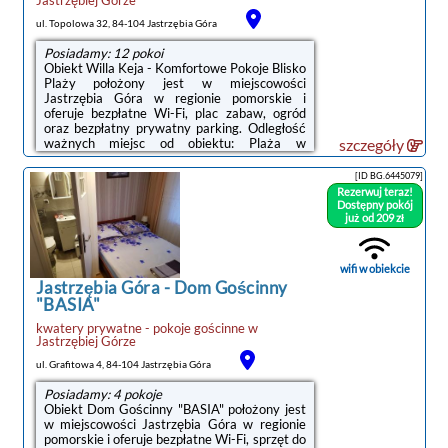
ul. Topolowa 32, 84-104 Jastrzębia Góra
Posiadamy: 12 pokoi
Obiekt Willa Keja - Komfortowe Pokoje Blisko
Plaży położony jest w miejscowości
Jastrzębia Góra w regionie pomorskie i
oferuje bezpłatne Wi-Fi, plac zabaw, ogród
oraz bezpłatny prywatny parking. Odległość
ważnych miejsc od obiektu: Plaża w
szczegóły
Jastrzębiej Górze – niecały
kilometr.Wyposażenie obejmuje również
[ID BG.6445079]
lodówkę i czajnik.Obiekt dysponuje sprzętem
Rezerwuj teraz!
do grillowania.Na miejscu Goście mogą grać
Dostępny pokój
w rzutki. Okolica cieszy się popularnością
już od 209 zł
wśród miłośników jazdy na
rowerze.Odległość ważnych miejsc od
obiektu: Port Gdynia – 41 km, Stocznia
wifi w obiekcie
Gdynia – 44 km. Lotnisko ...
Jastrzębia Góra
-
Dom Gościnny
"BASIA"
kwatery prywatne - pokoje gościnne
w
Jastrzębiej Górze
ul. Grafitowa 4, 84-104 Jastrzębia Góra
Posiadamy: 4 pokoje
Obiekt Dom Gościnny "BASIA" położony jest
w miejscowości Jastrzębia Góra w regionie
pomorskie i oferuje bezpłatne Wi-Fi, sprzęt do