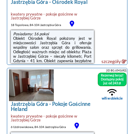
Jastrzębia Góra
-
Ośrodek Royal
kwatery prywatne - pokoje gościnne
w
Jastrzębiej Górze
18 Topolowa, 84-104 Jastrzębia Góra
Posiadamy: 16 pokoi
Obiekt Ośrodek Royal położony jest w
miejscowości Jastrzębia Góra i oferuje
wspólny salon oraz sprzęt do grillowania.
Odległość ważnych miejsc od obiektu: Plaża
w Jastrzębiej Górze – niecały kilometr, Port
Gdynia – 41 km. Obiekt zapewnia bezpłatne
szczegóły
Wi-Fi. Na terenie obiektu dostępny jest też
prywatny parking.Na miejscu serwowane jest
[ID BG.6541692]
śniadanie w formie bufetu.Odległość
Rezerwuj teraz!
ważnych miejsc od obiektu: Stocznia Gdynia –
Dostępny pokój
44 km, Dworzec PKP Gdynia Główna – 44
już od 243 zł
km. Lotnisko Lotnisko Gdańsk-Rębiechowo
znajduje się 66 km od obiektu.Doba hotelowa
od godziny 14:00 do 10:00.W ...
wifi w obiekcie
Jastrzębia Góra
-
Pokoje Gościnne
Heland
kwatery prywatne - pokoje gościnne
w
Jastrzębiej Górze
6 Uzdrowiskowa, 84-104 Jastrzębia Góra