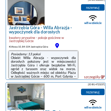
ekranem i mają taras, a także prywatną
łazienkę z prysznicem oraz suszarką do
rezerwuj
włosów. Wyposażenie obejmuje również
lodówkę i czajnik.W okolicy panują doskonałe
warunki do uprawiania trekkingu.Odległość
ważnych miejsc od obiektu: Port Gdynia – 42
wifi w obiekcie
...
Jastrzębia Góra
-
Willa Abrazja -
wypoczynek dla dorosłych
kwatery prywatne - pokoje gościnne
w
Jastrzębiej Górze
Klifowa 10, 84-104 Jastrzębia Góra
Posiadamy: 13 pokoi
Obiekt Willa Abrazja - wypoczynek dla
dorosłych położony jest w miejscowości
Jastrzębia Góra i oferuje bezpłatne Wi-Fi,
ogród z tarasem oraz widok na morze.
Odległość ważnych miejsc od obiektu: Plaża
w Jastrzębiej Górze – 600 m, Port Gdynia –
szczegóły
42 km. Na terenie obiektu znajduje się
prywatny parking.Każda opcja
[ID BG.4723237]
zakwaterowania wyposażona jest w
telewizor z płaskim ekranem z dostępem do
rezerwuj
kanałów kablowych. We wszystkich opcjach
zapewniono też aneks kuchenny z pełnym
wyposażeniem, w tym lodówką, a także
prywatną łazienkę z prysznicem i bezpłatnym
wifi w obiekcie
zestawem kosmetyków. ...