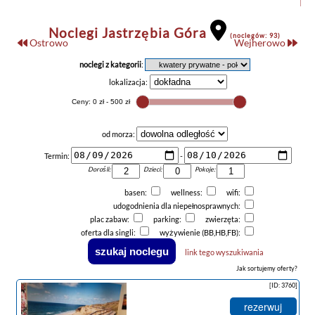
Noclegi Jastrzębia Góra
(noclegów: 93)
Ostrowo
Wejherowo
noclegi z kategorii
:
lokalizacja:
od morza:
Termin:
-
Dorośli:
Dzieci:
Pokoje:
basen:
wellness:
wifi:
udogodnienia dla niepełnosprawnych:
plac zabaw:
parking:
zwierzęta:
oferta dla singli:
wyżywienie (BB,HB,FB):
link tego wyszukiwania
Jak sortujemy oferty?
[ID: 3760]
rezerwuj