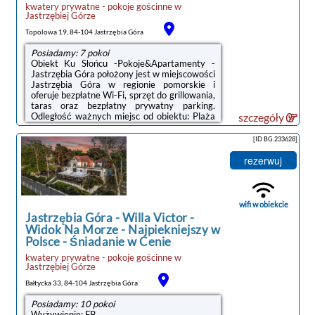
kwatery prywatne - pokoje gościnne
w
Jastrzębiej Górze
Topolowa 19, 84-104 Jastrzębia Góra
Posiadamy: 7 pokoi
Obiekt Ku Słońcu -Pokoje&Apartamenty -
Jastrzębia Góra położony jest w miejscowości
Jastrzębia Góra w regionie pomorskie i
oferuje bezpłatne Wi-Fi, sprzęt do grillowania,
taras oraz bezpłatny prywatny parking.
Odległość ważnych miejsc od obiektu: Plaża
szczegóły
w Jastrzębiej Górze – niecały kilometr.W
każdej opcji zakwaterowania znajduje się
[ID BG.233628]
kuchnia z pełnym wyposażeniem i stołem, a
także prywatna łazienka z prysznicem,
rezerwuj
bezpłatnym zestawem kosmetyków oraz
suszarką do włosów. Wyposażenie obejmuje
również telewizor z płaskim ekranem z
dostępem do kanałów kablowych. ...
wifi w obiekcie
Jastrzębia Góra
-
Willa Victor -
Widok Na Morze - Najpiekniejszy w
Polsce - Śniadanie w Cenie
kwatery prywatne - pokoje gościnne
w
Jastrzębiej Górze
Bałtycka 33, 84-104 Jastrzębia Góra
Posiadamy: 10 pokoi
Wyżywienie: FB