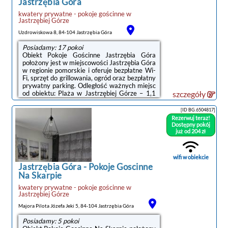
Jastrzębia Góra
kwatery prywatne - pokoje gościnne
w
Jastrzębiej Górze
Uzdrowiskowa 8, 84-104 Jastrzębia Góra
Posiadamy: 17 pokoi
Obiekt Pokoje Gościnne Jastrzębia Góra
położony jest w miejscowości Jastrzębia Góra
w regionie pomorskie i oferuje bezpłatne Wi-
Fi, sprzęt do grillowania, ogród oraz bezpłatny
prywatny parking. Odległość ważnych miejsc
od obiektu: Plaża w Jastrzębiej Górze – 1,1
szczegóły
km.Wszystkie opcje zakwaterowania
wyposażone są w telewizor z płaskim
[ID BG.6504817]
ekranem i mają patio oraz prywatną łazienkę
Rezerwuj teraz!
z prysznicem. Niektóre opcje zakwaterowania
Dostępny pokój
mają taras lub balkon.Odległość ważnych
już od 204 zł
miejsc od obiektu: Port Gdynia – 41 km,
Stocznia Gdynia – 44 km. Lotnisko Lotnisko
Gdańsk-Rębiechowo ...
wifi w obiekcie
Jastrzębia Góra
-
Pokoje Goscinne
Na Skarpie
kwatery prywatne - pokoje gościnne
w
Jastrzębiej Górze
Majora Pilota Józefa Jeki 5, 84-104 Jastrzębia Góra
Posiadamy: 5 pokoi