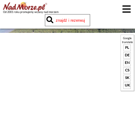
Od 2001 roku promujemy wczasy nad morzem
Google
translate
PL
DE
EN
CS
SK
UK