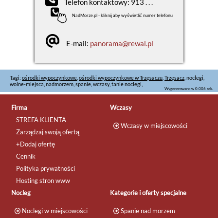
Telefon kontaktowy: 913 . . .
NadMorze.pl - kliknij aby wyświetlić numer telefonu
E-mail:
panorama@rewal.pl
Tagi:
ośrodki wypoczynkowe
,
ośrodki wypoczynkowe w Trzęsaczu
,
Trzęsacz
, noclegi,
wolne-miejsca, nadmorzem, spanie, wczasy, tanie noclegi,
Wygenerowano w 0.006 sek.
Firma
Wczasy
STREFA KLIENTA
Wczasy w miejscowości
Zarządzaj swoją ofertą
+Dodaj ofertę
Cennik
Polityka prywatności
Hosting stron www
Nocleg
Kategorie i oferty specjalne
Noclegi w miejscowości
Spanie nad morzem