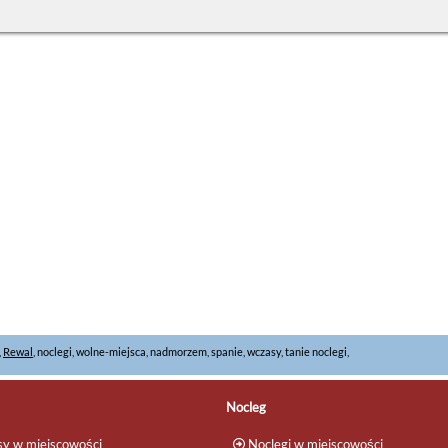
,
Rewal
, noclegi, wolne-miejsca, nadmorzem, spanie, wczasy, tanie noclegi,
Nocleg
y w miejscowości
Noclegi w miejscowości