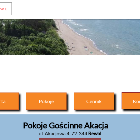
rta
Pokoje
Cennik
Ko
Pokoje Gościnne Akacja
ul. Akacjowa 4
,
72-344
Rewal