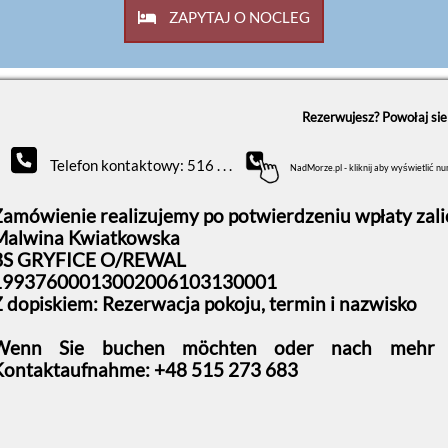
ZAPYTAJ O NOCLEG
Rezerwujesz? Powołaj si
Telefon kontaktowy: 516 . . .
NadMorze.pl - kliknij aby wyświetlić n
Zamówienie realizujemy po potwierdzeniu wpłaty zalic
Malwina Kwiatkowska
BS GRYFICE O/REWAL
19937600013002006103130001
 dopiskiem: Rezerwacja pokoju, termin i nazwisko
Wenn Sie buchen möchten oder nach mehr In
Kontaktaufnahme: +48 515 273 683