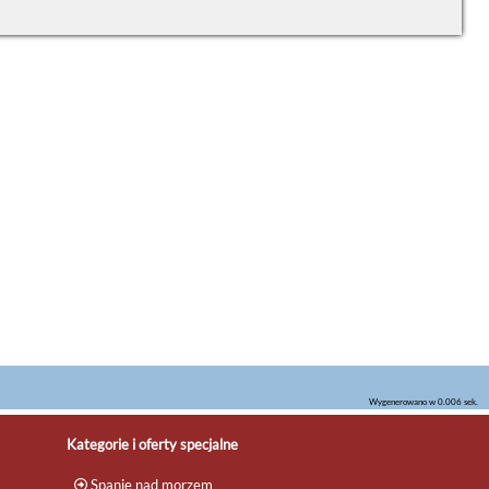
Wygenerowano w 0.006 sek.
Kategorie i oferty specjalne
Spanie nad morzem