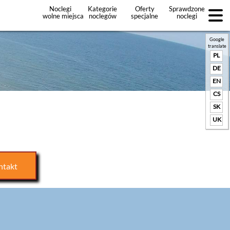
Noclegi
Kategorie
Oferty
Sprawdzone
wolne miejsca
noclegów
specjalne
noclegi
noclegów
+Dodaj
ofertę
Google
translate
PL
DE
EN
CS
SK
UK
ntakt