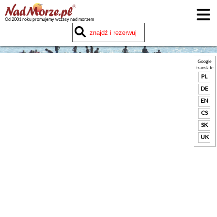
Od 2001 roku promujemy wczasy nad morzem
Google
translate
PL
DE
EN
CS
SK
UK