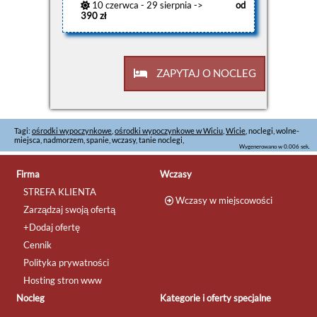
10 czerwca - 29 sierpnia ->
od
390 zł
ZAPYTAJ O NOCLEG
Tagi:
ośrodki wypoczynkowe
,
ośrodki wypoczynkowe w Wiciu
,
Wicie
, noclegi, wolne-
miejsca, nadmorzem, spanie, wczasy, tanie noclegi,
Wygenerowano w 0.006 sek.
Firma
Wczasy
STREFA KLIENTA
Wczasy w miejscowości
Zarządzaj swoją ofertą
+Dodaj ofertę
Cennik
Polityka prywatności
Hosting stron www
Nocleg
Kategorie i oferty specjalne