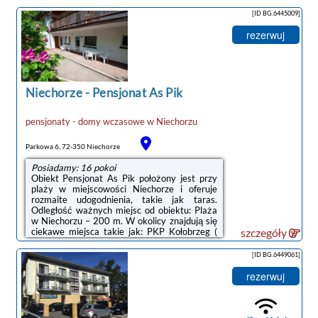
przygotowano plac zabaw.Wszystkie pokoje
w pensjonacie wyposażone są w telewizor.
[ID BG.6445009]
Każdy mieści łazienkę z prysznicem.
Wyposażenie obejmuje szafę i czajnik. We
rezerwuj
wszystkich apartamentach i studiach łazienki
zostały odnowione. Obiekt udostępnia pokój
zabaw dla dzieci.Codziennie rano w budynku
obok - w Hotelu As Pik serwowane jest
śniadanie ...
Niechorze
-
Pensjonat As Pik
pensjonaty - domy wczasowe
w
Niechorzu
noclegi Niechorze
Parkowa 6, 72-350 Niechorze
Posiadamy: 16 pokoi
Obiekt Pensjonat As Pik położony jest przy
plaży w miejscowości Niechorze i oferuje
rozmaite udogodnienia, takie jak taras.
Odległość ważnych miejsc od obiektu: Plaża
w Niechorzu – 200 m. W okolicy znajdują się
ciekawe miejsca takie jak: PKP Kołobrzeg (
szczegóły
47 km), Molo w Kołobrzegu ( 48 km), Latarnia
morska w Kołobrzegu ( 48 km). Na terenie
[ID BG.6449061]
obiektu znajduje się prywatny
parking.Prywatna łazienka wyposażona jest
rezerwuj
w wannę lub prysznic. W każdym pokoju w
obiekcie zapewniono prywatną łazienkę.W
obiekcie Goście mogą grać w tenisa
stołowego.Odległość ważnych miejsc od