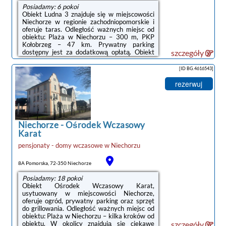
Posiadamy: 6 pokoi
Obiekt Ludna 3 znajduje się w miejscowości
Niechorze w regionie zachodniopomorskie i
oferuje taras. Odległość ważnych miejsc od
obiektu: Plaża w Niechorzu – 300 m, PKP
Kołobrzeg – 47 km. Prywatny parking
dostępny jest za dodatkową opłatą. Obiekt
szczegóły
jest idealnym wyborem dla niepalących.
Odległość ważnych miejsc od obiektu: Molo w
[ID BG.4616543]
Kołobrzegu – 48 km.W każdym pokoju w
obiekcie znajduje się szafa, telewizor z
rezerwuj
płaskim ekranem oraz prywatna łazienka.
Pościel i ręczniki są zapewnione. W prywatnej
łazience zapewniono prysznic, bezpłatny
zestaw kosmetyków i suszarkę do włosów. ...
Niechorze
-
Ośrodek Wczasowy
Karat
pensjonaty - domy wczasowe
w
Niechorzu
8A Pomorska, 72-350 Niechorze
Posiadamy: 18 pokoi
Obiekt Ośrodek Wczasowy Karat,
usytuowany w miejscowości Niechorze,
oferuje ogród, prywatny parking oraz sprzęt
do grillowania. Odległość ważnych miejsc od
obiektu: Plaża w Niechorzu – kilka kroków od
obiektu. W okolicy znajdują się ciekawe
szczegóły