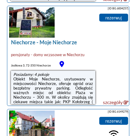
miejsca takie jak: PKP Kołobrzeg ( 47 km),
Molo w Kołobrzegu ( 48 km), Latarnia morska
[ID BG.6004257]
w Kołobrzegu ( 48 km). Odległość ważnych
miejsc od pensjonatu B&B: Ratusz – 48 km,
rezerwuj
Klub golfowy Amber Baltic – 39 km.W
każdym pokoju w obiekcie znajduje się szafa,
telewizor z płaskim ekranem oraz prywatna
łazienka. Pościel i ręczniki są zapewnione. ...
Niechorze
-
Moje Niechorze
pensjonaty - domy wczasowe
w
Niechorzu
Jodłowa 3, 72-350 Niechorze
Posiadamy: 4 pokoje
Obiekt Moje Niechorze, usytuowany w
miejscowości Niechorze, oferuje ogród oraz
bezpłatny prywatny parking. Odległość
ważnych miejsc od obiektu: Plaża w
Niechorzu – 300 m. W okolicy znajdują się
ciekawe miejsca takie jak: PKP Kołobrzeg (
szczegóły
46 km), Molo w Kołobrzegu ( 47 km), Latarnia
morska w Kołobrzegu ( 47 km). Odległość
[ID BG.6149279]
ważnych miejsc od pensjonatu B&B: Ratusz –
47 km, Klub golfowy Amber Baltic – 40 km.W
rezerwuj
każdej opcji zakwaterowania w obiekcie
zapewniono szafę, telewizor z płaskim
ekranem, prywatną łazienkę, pościel, ręczniki