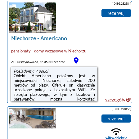
balkonem o powierzchni 10 m². W każdym z
[ID BG.232384]
nich mieści się także łazienka z kabiną
prysznicową. Do dyspozycji Gości jest
rezerwuj
ponadto aneks kuchenny z płytą kuchenną,
lodówką, czajnikiem elektrycznym oraz
przyborami kuchennymi.Recepcja czynna jest
przez całą dobę. Na miejscu dostępny jest
bezpłatny prywatny parking.Ośrodek ...
Niechorze
-
Americano
pensjonaty - domy wczasowe
w
Niechorzu
Al. Bursztynowa 66, 72-350 Niechorze
Posiadamy: 9 pokoi
Obiekt Americano położony jest w
miejscowości Niechorze, zaledwie 200
metrów od plaży. Oferuje on klasycznie
urządzone pokoje z bezpłatnym WiFi. Ze
sprzętu plażowego, w tym z leżaków i
parawanów, można korzystać
szczegóły
bezpłatnie.Każdy pokój w obiekcie Americano
obejmuje łazienkę i wyposażony jest w
[ID BG.270455]
telewizor LCD z dostępem do kanałów
satelitarnych. Po przyjeździe Goście znajdą w
rezerwuj
pokoju bezpłatny zestaw kosmetyków i wodę
mineralną. Z minibaru można korzystać za
dodatkową opłatą.Na terenie obiektu
Americano znajduje się kawiarnia, która
wifi w obiekcie