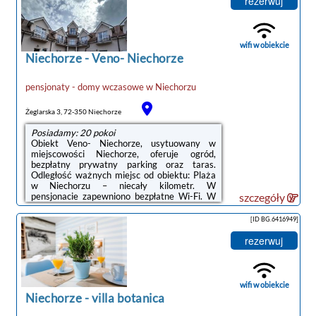
rezerwuj
kuchnię.Każdą opcję zakwaterowania w
obiekcie wyposażono w szafę i telewizor z
płaskim ekranem. W każdej opcji
zakwaterowania znajduje się czajnik oraz
wifi w obiekcie
prywatna łazienka z prysznicem ...
Niechorze
-
Veno- Niechorze
pensjonaty - domy wczasowe
w
Niechorzu
Żeglarska 3, 72-350 Niechorze
Posiadamy: 20 pokoi
Obiekt Veno- Niechorze, usytuowany w
miejscowości Niechorze, oferuje ogród,
bezpłatny prywatny parking oraz taras.
noclegi Niechorze
Odległość ważnych miejsc od obiektu: Plaża
w Niechorzu – niecały kilometr. W
pensjonacie zapewniono bezpłatne Wi-Fi. W
szczegóły
okolicy znajdują się ciekawe miejsca takie jak:
Molo w Kołobrzegu ( 47 km), Latarnia morska
[ID BG.6416949]
w Kołobrzegu ( 47 km). Obiekt jest idealnym
wyborem dla niepalących. Odległość ważnych
rezerwuj
miejsc od obiektu: PKP Kołobrzeg – 47
km.Każdy pokój wyposażono w czajnik, a w
wybranych pokojach znajduje się kuchnia z
lodówką, zmywarką i piekarnikiem. W ...
wifi w obiekcie
Niechorze
-
villa botanica