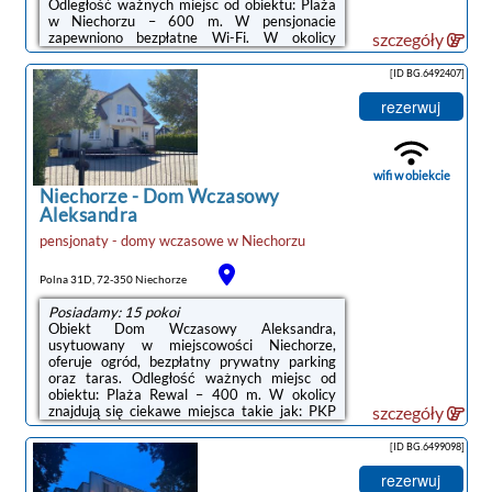
Odległość ważnych miejsc od obiektu: Plaża
w Niechorzu – 600 m. W pensjonacie
zapewniono bezpłatne Wi-Fi. W okolicy
szczegóły
znajdują się ciekawe miejsca takie jak: Molo w
Kołobrzegu ( 46 km), Latarnia morska w
[ID BG.6492407]
Kołobrzegu ( 47 km). Obiekt jest idealnym
wyborem dla niepalących. Odległość ważnych
rezerwuj
miejsc od obiektu: PKP Kołobrzeg – 46 km.W
każdej opcji zakwaterowania w obiekcie
znajduje się szafa, telewizor z płaskim
ekranem oraz prywatna łazienka. Pościel i
wifi w obiekcie
ręczniki ...
Niechorze
-
Dom Wczasowy
Aleksandra
pensjonaty - domy wczasowe
w
Niechorzu
noclegi Niechorze
Polna 31D, 72-350 Niechorze
Posiadamy: 15 pokoi
Obiekt Dom Wczasowy Aleksandra,
usytuowany w miejscowości Niechorze,
oferuje ogród, bezpłatny prywatny parking
oraz taras. Odległość ważnych miejsc od
obiektu: Plaża Rewal – 400 m. W okolicy
znajdują się ciekawe miejsca takie jak: PKP
szczegóły
Kołobrzeg ( 48 km), Molo w Kołobrzegu ( 48
km), Latarnia morska w Kołobrzegu ( 48 km).
[ID BG.6499098]
Oferta pensjonatu B&B obejmuje pokoje
rodzinne.W każdym pokoju w obiekcie
rezerwuj