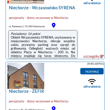
oraz balkon z widokiem na ogród. Prywatna ...
wifi w obiekcie
Niechorze
-
Wczasowisko SYRENA
pensjonaty - domy wczasowe
w
Niechorzu
noclegi Niechorze
ul. Parkowa 1, 72-350 Niechorze
Posiadamy: 16 pokoi
Obiekt Wczasowisko SYRENA, usytuowany w
miejscowości Niechorze, oferuje wspólny
salon, prywatny parking oraz sprzęt do
grillowania. Odległość ważnych miejsc od
obiektu: Plaża w Niechorzu – 200 m. Na
miejscu znajduje się taras słoneczny. Do
szczegóły
dyspozycji Gości są również pokoje rodzinne.
Dla Gości zapewniono takie udogodnienia, jak
[ID BG.6207011]
klub dla dzieci i wspólna kuchnia.W każdym
pokoju w obiekcie znajduje się szafa, telewizor
rezerwuj
z płaskim ekranem, prywatna łazienka oraz
pościel. We wszystkich pokojach w obiekcie
zapewniono prywatną łazienkę z prysznicem,
a także bezpłatne Wi-Fi. ...
wifi w obiekcie
Niechorze
-
ZEFIR
pensjonaty - domy wczasowe
w
Niechorzu
Pocztowa 3C, 72-350 Niechorze