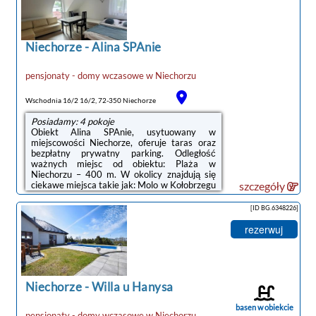
46 km.W każdej opcji zakwaterowania w
obiekcie znajduje się szafa, telewizor z
płaskim ekranem oraz prywatna łazienka.
Pościel i ręczniki są ...
Niechorze
-
Alina SPAnie
pensjonaty - domy wczasowe
w
Niechorzu
Wschodnia 16/2 16/2, 72-350 Niechorze
Posiadamy: 4 pokoje
Obiekt Alina SPAnie, usytuowany w
miejscowości Niechorze, oferuje taras oraz
bezpłatny prywatny parking. Odległość
ważnych miejsc od obiektu: Plaża w
Niechorzu – 400 m. W okolicy znajdują się
ciekawe miejsca takie jak: Molo w Kołobrzegu
szczegóły
( 47 km), Ratusz ( 47 km), Klub golfowy
Amber Baltic ( 40 km). Obiekt jest idealnym
[ID BG.6348226]
wyborem dla niepalących. Odległość ważnych
miejsc od obiektu: PKP Kołobrzeg – 47 km.W
rezerwuj
każdej opcji zakwaterowania znajduje się
prywatna łazienka. W każdym pokoju w
obiekcie zapewniono prywatną
łazienkę.Odległość ważnych miejsc od
obiektu: Twierdza Kołobrzeg ...
Niechorze
-
Willa u Hanysa
basen w obiekcie
pensjonaty - domy wczasowe
w
Niechorzu