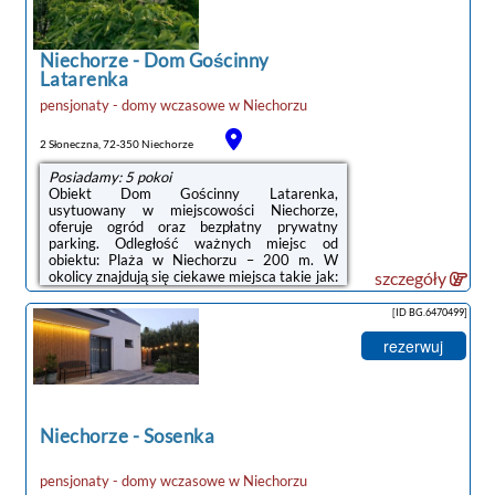
łazienka. Pościel i ręczniki są zapewnione. W
każdej opcji zakwaterowania ...
Niechorze
-
Dom Gościnny
Latarenka
pensjonaty - domy wczasowe
w
Niechorzu
2 Słoneczna, 72-350 Niechorze
Posiadamy: 5 pokoi
Obiekt Dom Gościnny Latarenka,
usytuowany w miejscowości Niechorze,
oferuje ogród oraz bezpłatny prywatny
parking. Odległość ważnych miejsc od
obiektu: Plaża w Niechorzu – 200 m. W
okolicy znajdują się ciekawe miejsca takie jak:
szczegóły
Molo w Kołobrzegu ( 48 km), Latarnia morska
w Kołobrzegu ( 48 km), Ratusz ( 48 km).
[ID BG.6470499]
Obiekt jest idealnym wyborem dla
niepalących. Odległość ważnych miejsc od
rezerwuj
obiektu: PKP Kołobrzeg – 48 km.W każdej
opcji zakwaterowania znajduje się prywatna
łazienka. W każdym pokoju w obiekcie
zapewniono prywatną łazienkę.Odległość
ważnych miejsc od obiektu: ...
Niechorze
-
Sosenka
pensjonaty - domy wczasowe
w
Niechorzu