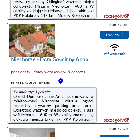
prywatny parking. Odległość ważnych miejsc
od obiektu: Plaża w Niechorzu – 400 m. W
okolicy znajdują się ciekawe miejsca takie jak:
PKP Kołobrzeg ( 47 km), Molo w Kołobrzegu (
szczegóły
47 km), Latarnia morska w Kołobrzegu ( 47
km). W pensjonacie zapewniono kryty basen,
[ID BG.6535187]
saunę oraz bezpłatne Wi-Fi we wszystkich
pomieszczeniach.W każdym pokoju znajduje
rezerwuj
się prywatna łazienka. W każdej opcji
zakwaterowania w obiekcie zapewniono
prywatną łazienkę.W miejscowości Niechorze
i okolicy Goście obiektu mogą ...
wifi w obiekcie
Niechorze
-
Dom Gościnny Anna
pensjonaty - domy wczasowe
w
Niechorzu
Polna 16, 72-350 Niechorze
Posiadamy: 3 pokoje
Obiekt Dom Gościnny Anna, usytuowany w
miejscowości Niechorze, oferuje ogród,
bezpłatny prywatny parking oraz taras.
Odległość ważnych miejsc od obiektu: Plaża
w Niechorzu – 600 m. W okolicy znajdują się
ciekawe miejsca takie jak: PKP Kołobrzeg (
szczegóły
47 km), Molo w Kołobrzegu ( 48 km), Ratusz (
48 km). Odległość ważnych miejsc od
[ID BG.6535250]
pensjonatu B&B: Klub golfowy Amber Baltic –