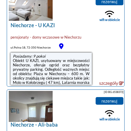
39 km, Twierdza Kołobrzeg – 46 km.W
rezerwuj
każdym pokoju w obiekcie znajduje się szafa,
telewizor z płaskim ekranem oraz prywatna
łazienka. Pościel i ręczniki są zapewnione. We
wszystkich pokojach w obiekcie ...
wifi w obiekcie
Niechorze
-
U KAZI
pensjonaty - domy wczasowe
w
Niechorzu
ul.Polna 18, 72-350 Niechorze
Posiadamy: 9 pokoi
Obiekt U KAZI, usytuowany w miejscowości
Niechorze, oferuje ogród oraz bezpłatny
prywatny parking. Odległość ważnych miejsc
od obiektu: Plaża w Niechorzu – 600 m. W
okolicy znajdują się ciekawe miejsca takie jak:
Molo w Kołobrzegu ( 47 km), Latarnia morska
szczegóły
w Kołobrzegu ( 48 km), Ratusz ( 48 km).
Obiekt jest idealnym wyborem dla alergików.
[ID BG.6538372]
Odległość ważnych miejsc od obiektu: PKP
Kołobrzeg – 47 km.W każdej opcji
rezerwuj
zakwaterowania w obiekcie znajduje się
szafa, telewizor z płaskim ekranem, prywatna
łazienka oraz pościel. We wszystkich
pokojach w obiekcie zapewniono prywatną ...
wifi w obiekcie
Niechorze
-
Ali-baba