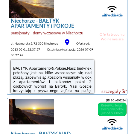
wifi w obiekcie
Niechorze -
BAŁTYK
APARTAMENTY i POKOJE
noclegi Niechorze
pensjonaty - domy wczasowe
w
Niechorzu
Oferta tygodnia
tanie noclegi
Wolne miejsca
ul. Nadmorska 5, 72-350 Niechorze
Oferta od:
2013-05-01 22:37:57
Ostatnia aktualizacja: 2026-07-09
08:27:47
BAŁTYK Apartamenty&Pokoje.Nasz budynek
położony jest na klifie wznoszącym się nad
plażą , zapewniając gościom wspaniały widok
z apartamentów i balkonów pokoi 2
osobowych wprost na Bałtyk. Nasi Goście
korzystają z prywatnego zejścia na plażę.
szczegóły
Teren wokół obiektu jest ogrodzony i
dozorowany. Często bywają u nas gwiazdy
[ID BG.6203224]
ekranu i osoby znane publicznie, które
Rezerwuj teraz!
znajdują tu spokój i bezpieczeństwo. Do
Dostępny pokój
dyspozycji Gości jest także sala klubowa,
już od 50006 zł
bilard, letnia restauracja, sala imprezowo-
bankietowa.
wifi w obiekcie
Oferujemy apartamenty z widokiem na morze
Niechorze
-
BAłTYK NAD