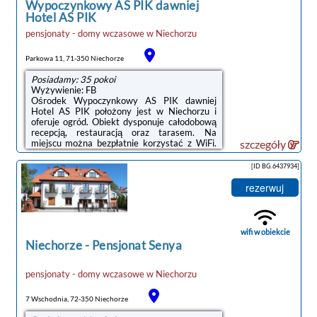
Wypoczynkowy AS PIK dawniej
Hotel AS PIK
pensjonaty - domy wczasowe
w
Niechorzu
Parkowa 11, 71-350 Niechorze
Posiadamy: 35 pokoi
Wyżywienie: FB
Ośrodek Wypoczynkowy AS PIK dawniej
Hotel AS PIK położony jest w Niechorzu i
oferuje ogród. Obiekt dysponuje całodobową
recepcją, restauracją oraz tarasem. Na
miejscu można bezpłatnie korzystać z WiFi.
szczegóły
W budynku obok hotelu znajduje się pokój
zabaw dla dzieci, który dostępny dla
[ID BG.6437934]
wszystkich Gości.Wszystkie pokoje w hotelu
As Pik obejmują łazienkę, lodówkę, szafę oraz
rezerwuj
telewizor. Z niektórych pokoi roztacza się
widok na morze.Codziennie rano w obiekcie
serwowane jest śniadanie w formie
bufetu.Ośrodek Wypoczynkowy AS PIK
wifi w obiekcie
dawniej Hotel AS PIK oddalony jest o 34 km
Niechorze
-
Pensjonat Senya
od Kołobrzegu. ...
pensjonaty - domy wczasowe
w
Niechorzu
7 Wschodnia, 72-350 Niechorze