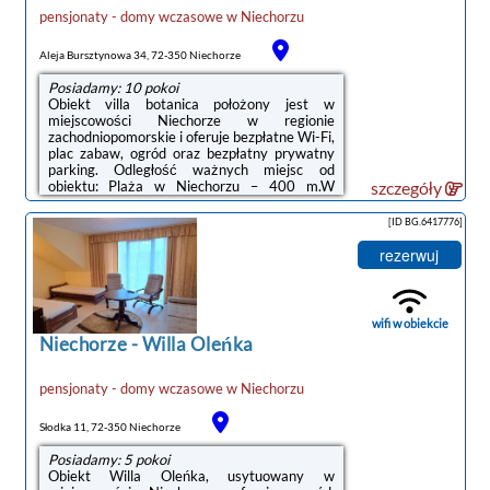
pensjonaty - domy wczasowe
w
Niechorzu
Aleja Bursztynowa 34, 72-350 Niechorze
Posiadamy: 10 pokoi
Obiekt villa botanica położony jest w
miejscowości Niechorze w regionie
zachodniopomorskie i oferuje bezpłatne Wi-Fi,
plac zabaw, ogród oraz bezpłatny prywatny
parking. Odległość ważnych miejsc od
obiektu: Plaża w Niechorzu – 400 m.W
szczegóły
obiekcie zapewniono telewizor z płaskim
ekranem oraz prywatną łazienkę z
[ID BG.6417776]
bezpłatnym zestawem kosmetyków,
suszarką do włosów i prysznicem. Niektóre
rezerwuj
opcje zakwaterowania mają taras lub balkon z
widokiem na miasto lub widokiem na
ogród.Odległość ważnych miejsc od obiektu:
PKP Kołobrzeg – 48 km, Molo w Kołobrzegu –
wifi w obiekcie
48 km.Doba hotelowa ...
Niechorze
-
Willa Oleńka
pensjonaty - domy wczasowe
w
Niechorzu
Słodka 11, 72-350 Niechorze
Posiadamy: 5 pokoi
Obiekt Willa Oleńka, usytuowany w