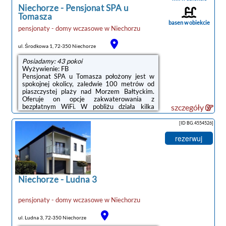
zaprasza na słodkie wypieki ...
Niechorze
-
Pensjonat SPA u
Tomasza
basen w obiekcie
pensjonaty - domy wczasowe
w
Niechorzu
ul. Środkowa 1, 72-350 Niechorze
Posiadamy: 43 pokoi
Wyżywienie: FB
Pensjonat SPA u Tomasza położony jest w
spokojnej okolicy, zaledwie 100 metrów od
piaszczystej plaży nad Morzem Bałtyckim.
Oferuje on opcje zakwaterowania z
bezpłatnym WiFi. W pobliżu działa kilka
szczegóły
restauracji i barów.Wszystkie opcje
zakwaterowania wyposażone są w telewizor
[ID BG.4554526]
z płaskim ekranem oraz odtwarzacz DVD. W
każdej z nich mieści się także łazienka z
rezerwuj
kabiną prysznicową i ręcznikami.Za
dodatkową opłatą Goście mogą korzystać z
masaży i rozmaitych zabiegów
kosmetycznych w spa.Codziennie rano w
restauracji serwowane jest śniadanie w
Niechorze
-
Ludna 3
formie bufetu. Za dodatkową opłatą ...
pensjonaty - domy wczasowe
w
Niechorzu
ul. Ludna 3, 72-350 Niechorze