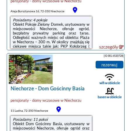
pensjonaty - domy wczasowe
w
Niechorzu
Aleja Bursztynowa 16, 72-350 Niechorze
Posiadamy: 4 pokoje
Obiekt Pokoje Zielony Domek, usytuowany w
miejscowości Niechorze, oferuje ogród,
bezpłatny prywatny parking oraz taras.
Odległość ważnych miejsc od obiektu: Plaża
w Niechorzu – 300 m. W okolicy znajdują się
ciekawe miejsca takie jak: PKP Kołobrzeg (
szczegóły
48 km), Molo w Kołobrzegu ( 48 km), Ratusz (
48 km). W obiekcie zapewniono wspólną
[ID BG.6520728]
kuchnię oraz bezpłatne Wi-Fi we wszystkich
pomieszczeniach.W każdej opcji
rezerwuj
zakwaterowania znajduje się prywatna
łazienka. W każdym pokoju w obiekcie
zapewniono prywatną łazienkę.Odległość
ważnych miejsc od obiektu: Klub golfowy
wifi w obiekcie
Amber Baltic ...
Niechorze
-
Dom Gościnny Basia
basen w obiekcie
pensjonaty - domy wczasowe
w
Niechorzu
11 Ludna, 72-350 Niechorze
Posiadamy: 11 pokoi
Obiekt Dom Gościnny Basia, usytuowany w
miejscowości Niechorze, oferuje ogród oraz