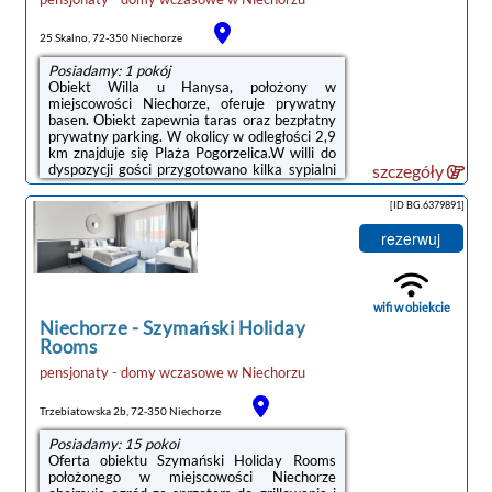
25 Skalno, 72-350 Niechorze
Posiadamy: 1 pokój
Obiekt Willa u Hanysa, położony w
miejscowości Niechorze, oferuje prywatny
basen. Obiekt zapewnia taras oraz bezpłatny
prywatny parking. W okolicy w odległości 2,9
km znajduje się Plaża Pogorzelica.W willi do
dyspozycji gości przygotowano kilka sypialni
szczegóły
(3) oraz kuchnię z lodówką i zmywarką.
Wyposażenie obejmuje też telewizor z
[ID BG.6379891]
płaskim ekranem z dostępem do kanałów
satelitarnych.Odległość ważnych miejsc od
rezerwuj
obiektu: PKP Kołobrzeg – 42 km, Molo w
Kołobrzegu – 43 km. Lotnisko Lotnisko
Szczecin-Goleniów znajduje się 81 km od
obiektu.Doba hotelowa od godziny 15:00 do
wifi w obiekcie
11:00.W ...
Niechorze
-
Szymański Holiday
Rooms
pensjonaty - domy wczasowe
w
Niechorzu
Trzebiatowska 2b, 72-350 Niechorze
Posiadamy: 15 pokoi
Oferta obiektu Szymański Holiday Rooms
położonego w miejscowości Niechorze