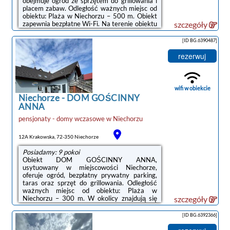
obejmuje ogród ze sprzętem do grillowania i
placem zabaw. Odległość ważnych miejsc od
obiektu: Plaża w Niechorzu – 500 m. Obiekt
zapewnia bezpłatne Wi-Fi. Na terenie obiektu
szczegóły
dostępny jest też prywatny parking.Do
dyspozycji Gości jest w pełni wyposażona
[ID BG.6390487]
prywatna łazienka z prysznicem i suszarką do
włosów.Odległość ważnych miejsc od
rezerwuj
obiektu: PKP Kołobrzeg – 47 km, Molo w
Kołobrzegu – 47 km.Doba hotelowa od
godziny 16:00 do 10:00.W obiekcie
obowiązuje zakaz organizowania wieczorów
wifi w obiekcie
panieńskich, ...
Niechorze
-
DOM GOŚCINNY
ANNA
pensjonaty - domy wczasowe
w
Niechorzu
12A Krakowska, 72-350 Niechorze
Posiadamy: 9 pokoi
Obiekt DOM GOŚCINNY ANNA,
usytuowany w miejscowości Niechorze,
oferuje ogród, bezpłatny prywatny parking,
taras oraz sprzęt do grillowania. Odległość
ważnych miejsc od obiektu: Plaża w
Niechorzu – 300 m. W okolicy znajdują się
szczegóły
ciekawe miejsca takie jak: PKP Kołobrzeg (
48 km), Molo w Kołobrzegu ( 48 km), Latarnia
[ID BG.6392366]
morska w Kołobrzegu ( 48 km). Udogodnienia
obejmują bezpłatne Wi-Fi oraz wspólną