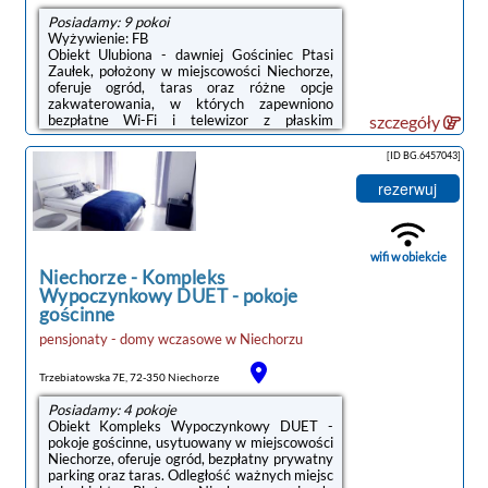
Posiadamy: 9 pokoi
Wyżywienie: FB
Obiekt Ulubiona - dawniej Gościniec Ptasi
Zaułek, położony w miejscowości Niechorze,
oferuje ogród, taras oraz różne opcje
zakwaterowania, w których zapewniono
bezpłatne Wi-Fi i telewizor z płaskim
szczegóły
ekranem. Na terenie obiektu znajduje się
prywatny parking.Niektóre opcje
[ID BG.6457043]
zakwaterowania mają część wypoczynkową
lub balkon.Na miejscu serwowane jest
rezerwuj
śniadanie kontynentalne.W okolicy panują
doskonałe warunki do uprawiania jazdy na
rowerze.Odległość ważnych miejsc od
obiektu: Plaża w Niechorzu – 600 m, PKP
wifi w obiekcie
Kołobrzeg – 46 km.Doba hotelowa od godziny
Niechorze
-
Kompleks
15:00 do 11:00.W przypadku ...
Wypoczynkowy DUET - pokoje
gościnne
pensjonaty - domy wczasowe
w
Niechorzu
Trzebiatowska 7E, 72-350 Niechorze
Posiadamy: 4 pokoje
Obiekt Kompleks Wypoczynkowy DUET -
pokoje gościnne, usytuowany w miejscowości
Niechorze, oferuje ogród, bezpłatny prywatny
parking oraz taras. Odległość ważnych miejsc