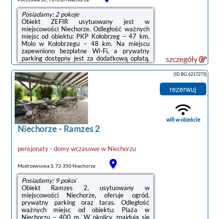
Posiadamy: 2 pokoje
Obiekt ZEFIR usytuowany jest w
miejscowości Niechorze. Odległość ważnych
miejsc od obiektu: PKP Kołobrzeg – 47 km,
Molo w Kołobrzegu – 48 km. Na miejscu
zapewniono bezpłatne Wi-Fi, a prywatny
parking dostępny jest za dodatkową opłatą.
szczegóły
Obiekt jest idealnym wyborem dla
niepalących. Odległość ważnych miejsc od
[ID BG.6217273]
obiektu: Plaża w Niechorzu – 300 m.W
obiekcie zapewniono szafę, prywatną
rezerwuj
łazienkę, telewizor z płaskim ekranem, pościel
oraz balkon z {views_inst. W każdym pokoju
w obiekcie znajduje się prywatna łazienka z
prysznicem.Odległość ważnych miejsc od
wifi w obiekcie
obiektu: ...
Niechorze
-
Ramzes 2
pensjonaty - domy wczasowe
w
Niechorzu
Modrzewiowa 3, 72-350 Niechorze
Posiadamy: 9 pokoi
Obiekt Ramzes 2, usytuowany w
miejscowości Niechorze, oferuje ogród,
prywatny parking oraz taras. Odległość
ważnych miejsc od obiektu: Plaża w
Niechorzu – 400 m. W okolicy znajdują się