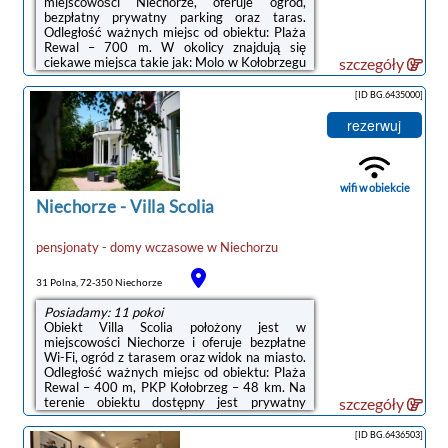
miejscowości Niechorze, oferuje ogród,
bezpłatny prywatny parking oraz taras.
Odległość ważnych miejsc od obiektu: Plaża
Rewal – 700 m. W okolicy znajdują się
ciekawe miejsca takie jak: Molo w Kołobrzegu
szczegóły
( 49 km), Latarnia morska w Kołobrzegu ( 49
km), Ratusz ( 49 km). Obiekt jest idealnym
[ID BG.6435000]
wyborem dla niepalących. Odległość ważnych
miejsc od obiektu: PKP Kołobrzeg – 48 km.W
rezerwuj
każdym pokoju w obiekcie znajduje się szafa,
telewizor z płaskim ekranem oraz prywatna
łazienka. Pościel i ręczniki są zapewnione. We
wszystkich pokojach w obiekcie ...
wifi w obiekcie
Niechorze
-
Villa Scolia
pensjonaty - domy wczasowe
w
Niechorzu
31 Polna, 72-350 Niechorze
Posiadamy: 11 pokoi
Obiekt Villa Scolia położony jest w
miejscowości Niechorze i oferuje bezpłatne
Wi-Fi, ogród z tarasem oraz widok na miasto.
Odległość ważnych miejsc od obiektu: Plaża
Rewal – 400 m, PKP Kołobrzeg – 48 km. Na
terenie obiektu dostępny jest prywatny
szczegóły
parking.Odległość ważnych miejsc od
obiektu: Molo w Kołobrzegu – 48 km,
[ID BG.6436503]
Latarnia morska w Kołobrzegu – 48 km.Doba