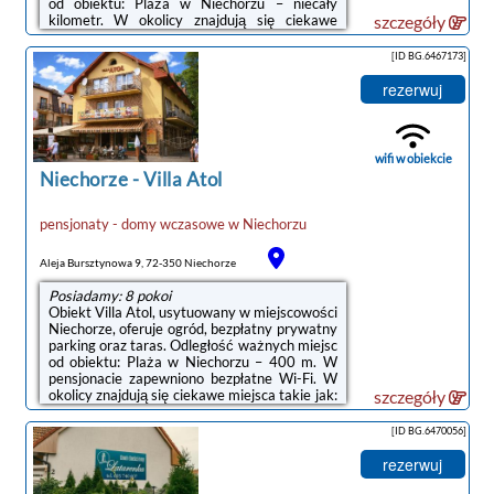
od obiektu: Plaża w Niechorzu – niecały
kilometr. W okolicy znajdują się ciekawe
szczegóły
miejsca takie jak: PKP Kołobrzeg ( 46 km),
Molo w Kołobrzegu ( 47 km), Latarnia morska
[ID BG.6467173]
w Kołobrzegu ( 47 km). Oferta pensjonatu
B&B obejmuje pokoje rodzinne.We wszystkich
rezerwuj
pokojach w obiekcie zapewniono prywatną
łazienkę oraz bezpłatne Wi-Fi. Każdą opcję
zakwaterowania w obiekcie wyposażono w
telewizor z płaskim ekranem. Do ...
wifi w obiekcie
Niechorze
-
Villa Atol
pensjonaty - domy wczasowe
w
Niechorzu
Aleja Bursztynowa 9, 72-350 Niechorze
Posiadamy: 8 pokoi
Obiekt Villa Atol, usytuowany w miejscowości
Niechorze, oferuje ogród, bezpłatny prywatny
parking oraz taras. Odległość ważnych miejsc
od obiektu: Plaża w Niechorzu – 400 m. W
pensjonacie zapewniono bezpłatne Wi-Fi. W
okolicy znajdują się ciekawe miejsca takie jak:
szczegóły
Molo w Kołobrzegu ( 47 km), Ratusz ( 48 km).
Obiekt jest idealnym wyborem dla
[ID BG.6470056]
niepalących. Odległość ważnych miejsc od
obiektu: PKP Kołobrzeg – 47 km.W każdym
rezerwuj
pokoju w obiekcie znajduje się biurko,
telewizor z płaskim ekranem oraz prywatna