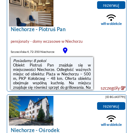
hotelowa od godziny 15:00 do
rezerwuj
11:00.Zarządzany przez gospodarza
prywatnego (osobę fizyczną)W przypadku
pobytu w obiekcie z dziećmi należy pamiętać,
że obiekt jest prawnie zobowiązany do
wifi w obiekcie
stosowania standardów ...
Niechorze
-
Piotruś Pan
pensjonaty - domy wczasowe
w
Niechorzu
Szczecińska 4, 72-350 Niechorze
Posiadamy: 8 pokoi
Obiekt Piotruś Pan znajduje się w
miejscowości Niechorze. Odległość ważnych
miejsc od obiektu: Plaża w Niechorzu – 500
m, PKP Kołobrzeg – 48 km. Oferta obiektu
obejmuje wspólną kuchnię. Na miejscu
znajduje się również sprzęt do grillowania. Na
szczegóły
terenie obiektu znajduje się prywatny
parking.W każdej opcji zakwaterowania w
[ID BG.6437791]
obiekcie znajduje się szafa, telewizor z
płaskim ekranem, prywatna łazienka oraz
rezerwuj
pościel. We wszystkich pokojach w obiekcie
zapewniono prywatną łazienkę z prysznicem,
a także bezpłatne Wi-Fi. Niektóre opcje
zakwaterowania mają również balkon.
wifi w obiekcie
Wszystkie ...
Niechorze
-
Ośrodek