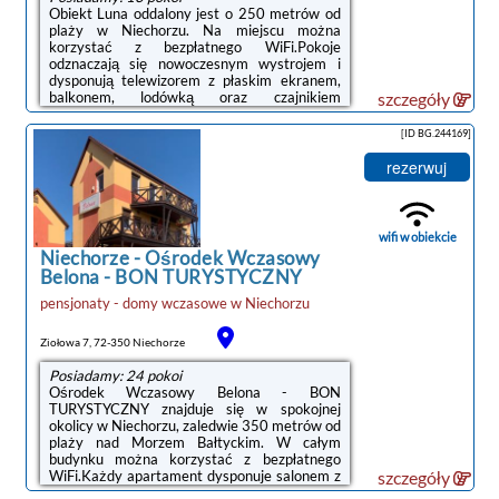
Obiekt Luna oddalony jest o 250 metrów od
plaży w Niechorzu. Na miejscu można
korzystać z bezpłatnego WiFi.Pokoje
odznaczają się nowoczesnym wystrojem i
dysponują telewizorem z płaskim ekranem,
balkonem, lodówką oraz czajnikiem
szczegóły
elektrycznym. W każdym pokoju znajduje się
łazienka z prysznicem. Z pokoi roztacza się
[ID BG.244169]
widok na miasto. Ponadto dostępne jest
biurko, pościel i część wypoczynkowa na
rezerwuj
świeżym powietrzu.Za dodatkową opłatą
obiekt zapewnia parking.Obiekt usytuowany
jest w odległości 500 metrów od stacji
nadmorskiej kolejki turystycznej oraz 1,5 km
wifi w obiekcie
od latarni morskiej ...
Niechorze
-
Ośrodek Wczasowy
Belona - BON TURYSTYCZNY
pensjonaty - domy wczasowe
w
Niechorzu
Ziołowa 7, 72-350 Niechorze
Posiadamy: 24 pokoi
Ośrodek Wczasowy Belona - BON
TURYSTYCZNY znajduje się w spokojnej
okolicy w Niechorzu, zaledwie 350 metrów od
plaży nad Morzem Bałtyckim. W całym
budynku można korzystać z bezpłatnego
WiFi.Każdy apartament dysponuje salonem z
szczegóły
telewizorem z płaskim ekranem oraz