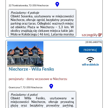
22 Trzebiatowska, 72-350 Niechorze
Posiadamy: 4 pokoje
Obiekt Sosenka, usytuowany w miejscowości
Niechorze, oferuje ogród, bezpłatny prywatny
parking oraz taras. Odległość ważnych miejsc
od obiektu: Plaża w Niechorzu – 1,3 km. W
okolicy znajdują się ciekawe miejsca takie jak:
Molo w Kołobrzegu ( 46 km), Latarnia morska
szczegóły
w Kołobrzegu ( 47 km), Ratusz ( 47 km).
Obiekt jest idealnym wyborem dla alergików.
[ID BG.6483774]
Odległość ważnych miejsc od obiektu: PKP
Kołobrzeg – 46 km.Każdą opcję
rezerwuj
zakwaterowania w obiekcie wyposażono w
szafę i telewizor z płaskim ekranem. We
wszystkich pokojach w obiekcie znajduje się
prywatna łazienka z prysznicem ...
wifi w obiekcie
Niechorze
-
Willa Feniks
pensjonaty - domy wczasowe
w
Niechorzu
Graniczna 7, 72-350 Niechorze
Posiadamy: 6 pokoi
Obiekt Willa Feniks, usytuowany w
miejscowości Niechorze, oferuje prywatną
plażę oraz bezpłatny prywatny parking.