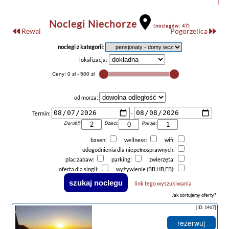
Noclegi Niechorze
(noclegów: 47)
Rewal
Pogorzelica
noclegi z kategorii
:
lokalizacja:
od morza:
Termin:
-
Dorośli:
Dzieci:
Pokoje:
basen:
wellness:
wifi:
udogodnienia dla niepełnosprawnych:
plac zabaw:
parking:
zwierzęta:
oferta dla singli:
wyżywienie (BB,HB,FB):
link tego wyszukiwania
Jak sortujemy oferty?
[ID: 1467]
rezerwuj