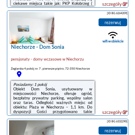
ciekawe miejsca takie jak: PKP Kołobrzeg (
szczegóły
47 km), Molo w Kołobrzegu ( 47 km), Ratusz (
47 km). Oferta pensjonatu B&B obejmuje
[ID BG.6264209]
pokoje rodzinne.W każdym pokoju w obiekcie
znajduje się szafa, telewizor z płaskim
rezerwuj
ekranem oraz prywatna łazienka. Pościel i
ręczniki są zapewnione. We wszystkich
pokojach w obiekcie zapewniono prywatną
łazienkę z prysznicem, a także bezpłatne Wi-
wifi w obiekcie
Fi. Wybrane opcje ...
Niechorze
-
Dom Sonia
pensjonaty - domy wczasowe
w
Niechorzu
Żeglarska 4 pokój nr. 7 , pierwsze piętro, 72-350 Niechorze
Posiadamy: 1 pokój
Obiekt Dom Sonia, usytuowany w
miejscowości Niechorze, oferuje ogród,
bezpłatny prywatny parking, wspólny salon
oraz taras. Odległość ważnych miejsc od
obiektu: Plaża w Niechorzu – 1,1 km. Do
dyspozycji Gości przygotowano takie
szczegóły
udogodnienia, jak obsługa pokoju,
przechowalnia bagażu oraz bezpłatne Wi-Fi
[ID BG.6332290]
we wszystkich pomieszczeniach. Obiekt jest
idealnym wyborem dla alergików. Odległość
rezerwuj
ważnych miejsc od obiektu: PKP Kołobrzeg –