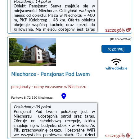
Posiadamy: 14 pokoi
Obiekt Pensjonat Senya znajduje się w
miejscowości Niechorze. Odległość ważnych
miejsc od obiektu: Plaża w Niechorzu – 400
m, PKP Kołobrzeg – 48 km. Oferta obiektu
obejmuje wspólną kuchnię oraz sprzęt do
grillowania. Na miejscu dostępny jest taras
szczegóły
oraz bezpłatny prywatny parking. Goście
mogą też korzystać z bezpłatnego WiFi.W
[ID BG.6439167]
każdym pokoju w obiekcie znajduje się biurko,
telewizor z płaskim ekranem oraz prywatna
rezerwuj
łazienka. Pościel i ręczniki są zapewnione. W
każdej opcji zakwaterowania w obiekcie
zapewniono prywatną łazienkę z prysznicem,
a z wybranych pokoi roztacza ...
wifi w obiekcie
Niechorze
-
Pensjonat Pod Lwem
pensjonaty - domy wczasowe
w
Niechorzu
Parkowa 8, 72-350 Niechorze
Posiadamy: 35 pokoi
Pensjonat Pod Lwem położony jest w
Niechorzu i udostępnia ogród oraz taras.
Oferuje on całodobową recepcję, która
znajduje się w budynku obok - w Hotelu As
Pik, przechowalnię bagażu i bezpłatne WiFi
we wszystkich pomieszczeniach. Dla dzieci
szczegóły