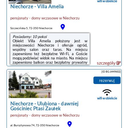
wifi w obiekcie
obiektu: ...
Niechorze
-
Villa Amelia
pensjonaty - domy wczasowe
w
Niechorzu
Szczecińska 5, 72-350 Niechorze
Posiadamy: 10 pokoi
Obiekt Villa Amelia położony jest w
miejscowości Niechorze i oferuje ogród,
wspólny salon oraz taras. Na miejscu
zapewniono też bezpłatne Wi-Fi, a Goście
mogą podziwiać widok na miasto. Na miejscu
zapewniono balkon oraz bezpłatny prywatny
szczegóły
parking.W willi zapewniono sypialnię (1) oraz
łazienkę (1) z prysznicem. Wyposażenie
[ID BG.6449602]
obejmuje też telewizor z płaskim ekranem z
dostępem do kanałów satelitarnych. W willi
rezerwuj
zapewniono ręczniki i pościel.Odległość
ważnych miejsc od obiektu: Plaża w
Niechorzu – 200 m, PKP Kołobrzeg – 48
km.Doba hotelowa od godziny 15:00 do
wifi w obiekcie
10:00.Zarządzany ...
Niechorze
-
Ulubiona - dawniej
Gościniec Ptasi Zaułek
pensjonaty - domy wczasowe
w
Niechorzu
al. Bursztynowa 74, 72-350 Niechorze