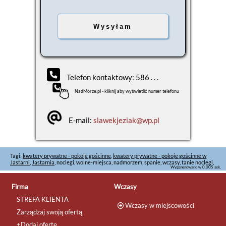
Telefon kontaktowy: 586 . . .
NadMorze.pl - kliknij aby wyświetlić numer telefonu
E-mail:
slawekjeziak@wp.pl
Tagi:
kwatery prywatne - pokoje gościnne
,
kwatery prywatne - pokoje gościnne w
Jastarni
,
Jastarnia
, noclegi, wolne-miejsca, nadmorzem, spanie, wczasy, tanie noclegi,
Wygenerowano w 0.005 sek.
Firma
Wczasy
STREFA KLIENTA
Wczasy w miejscowości
Zarządzaj swoją ofertą
+Dodaj ofertę