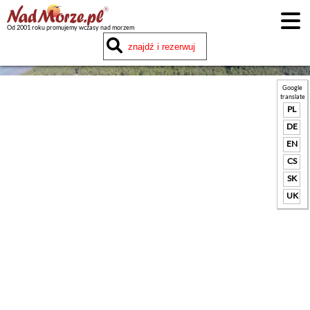
Od 2001 roku promujemy wczasy nad morzem
Google
translate
PL
DE
EN
CS
SK
UK