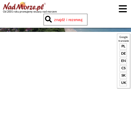
Od 2001 roku promujemy wczasy nad morzem
Google
translate
PL
DE
EN
CS
SK
UK