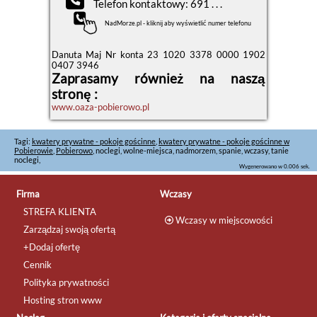
Telefon kontaktowy: 691 . . .
NadMorze.pl - kliknij aby wyświetlić numer telefonu
Danuta Maj Nr konta 23 1020 3378 0000 1902
0407 3946
Zaprasamy również na naszą
stronę :
www.oaza-pobierowo.pl
Tagi:
kwatery prywatne - pokoje gościnne
,
kwatery prywatne - pokoje gościnne w
Pobierowie
,
Pobierowo
, noclegi, wolne-miejsca, nadmorzem, spanie, wczasy, tanie
noclegi,
Wygenerowano w 0.006 sek.
Firma
Wczasy
STREFA KLIENTA
Wczasy w miejscowości
Zarządzaj swoją ofertą
+Dodaj ofertę
Cennik
Polityka prywatności
Hosting stron www