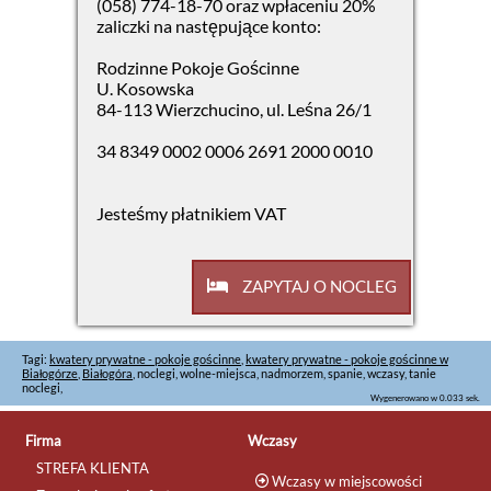
(058) 774-18-70 oraz wpłaceniu 20%
zaliczki na następujące konto:
Rodzinne Pokoje Gościnne
U. Kosowska
84-113 Wierzchucino, ul. Leśna 26/1
34 8349 0002 0006 2691 2000 0010
Jesteśmy płatnikiem VAT
ZAPYTAJ O NOCLEG
Tagi:
kwatery prywatne - pokoje gościnne
,
kwatery prywatne - pokoje gościnne w
Białogórze
,
Białogóra
, noclegi, wolne-miejsca, nadmorzem, spanie, wczasy, tanie
noclegi,
Wygenerowano w 0.033 sek.
Firma
Wczasy
STREFA KLIENTA
Wczasy w miejscowości