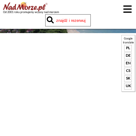
Od 2001 roku promujemy wczasy nad morzem
Google
translate
PL
DE
EN
CS
SK
UK