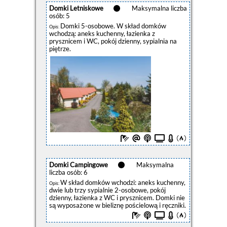
Domki Letniskowe
Maksymalna liczba
osób: 5
Domki 5-osobowe. W skład domków
Opis:
wchodzą: aneks kuchenny, łazienka z
prysznicem i WC, pokój dzienny, sypialnia na
piętrze.
Domki Campingowe
Maksymalna
liczba osób: 6
W skład domków wchodzi: aneks kuchenny,
Opis:
dwie lub trzy sypialnie 2-osobowe, pokój
dzienny, łazienka z WC i prysznicem. Domki nie
są wyposażone w bieliznę pościelową i ręczniki.