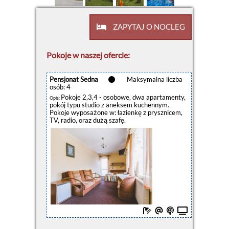
ZAPYTAJ O NOCLEG
Pokoje w naszej ofercie:
Pensjonat Sedna
Maksymalna liczba
osób: 4
Pokoje 2,3,4 - osobowe, dwa apartamenty,
Opis:
pokój typu studio z aneksem kuchennym.
Pokoje wyposażone w: łazienkę z prysznicem,
TV, radio, oraz dużą szafę.