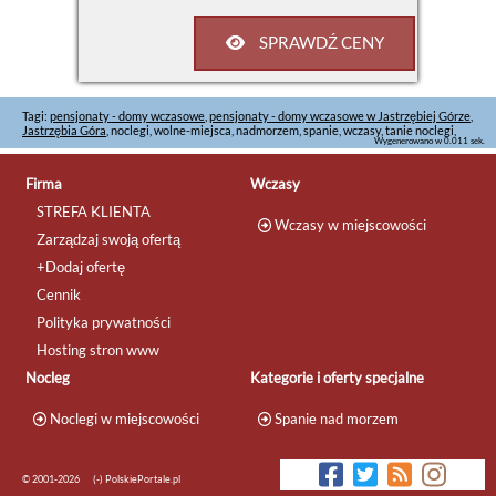
SPRAWDŹ CENY
Tagi:
pensjonaty - domy wczasowe
,
pensjonaty - domy wczasowe w Jastrzębiej Górze
,
Jastrzębia Góra
, noclegi, wolne-miejsca, nadmorzem, spanie, wczasy, tanie noclegi,
Wygenerowano w 0.011 sek.
Firma
Wczasy
STREFA KLIENTA
Wczasy w miejscowości
Zarządzaj swoją ofertą
+Dodaj ofertę
Cennik
Polityka prywatności
Hosting stron www
Nocleg
Kategorie i oferty specjalne
Noclegi w miejscowości
Spanie nad morzem
© 2001-2026
(-) PolskiePortale.pl