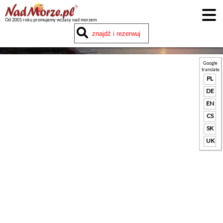
Od 2001 roku promujemy wczasy nad morzem
Google
translate
PL
DE
EN
CS
SK
UK